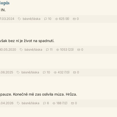
opis
 IN.
7.03.2024
básně
/
láska
10
625 (8)
0
,však bez ní je život na spadnutí.
0.05.2020
básně
/
láska
11
1053 (23)
0
.06.2025
básně
/
láska
10
432 (13)
0
 pauze. Konečně mě zas oslivila múza. Hrůza.
.04.2026
básně
/
láska
6
188 (12)
0