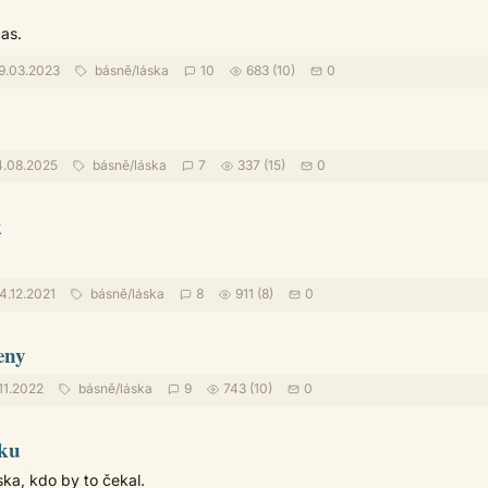
čas.
9.03.2023
básně
/
láska
10
683 (10)
0
4.08.2025
básně
/
láska
7
337 (15)
0
k
4.12.2021
básně
/
láska
8
911 (8)
0
eny
11.2022
básně
/
láska
9
743 (10)
0
sku
ska, kdo by to čekal.