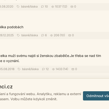
4.08.2020
básně
/
láska
10
1037 (12)
0
olika podobách
6.12.2025
básně
/
láska
6
206 (10)
0
lka muži svému najdi si ženskou zbabělče.Je třeba se nad tím
de o vyznání.
5.08.2018
básně
/
láska
12
1433 (14)
0
‹
›
1
2
3
4
5
nci.cz
ášení a fungování webu. Analytiku, reklamu a externí
Odmítnout vš
lasem. Volbu můžete kdykoli změnit.