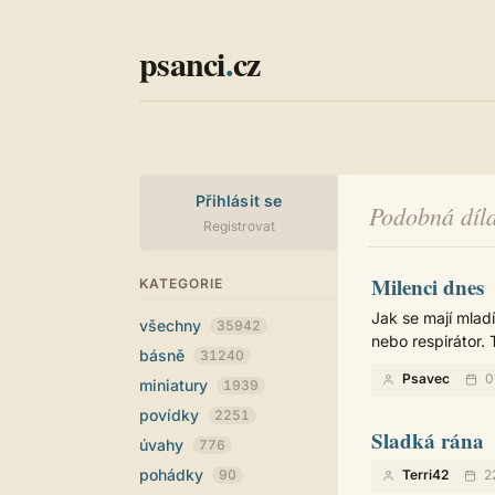
psanci
.
cz
Přihlásit se
Podobná díla
Registrovat
Milenci dnes
KATEGORIE
Jak se mají mlad
všechny
35942
nebo respirátor.
básně
31240
Psavec
0
miniatury
1939
povídky
2251
Sladká rána
úvahy
776
pohádky
90
Terri42
2