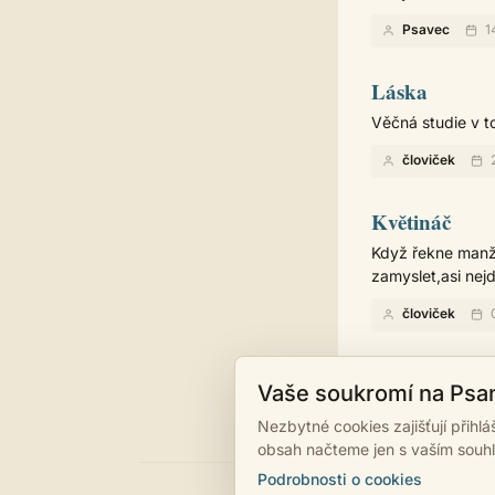
Psavec
1
Láska
Věčná studie v t
človiček
2
Květináč
Když řekne manže
zamyslet,asi nej
človiček
0
Vaše soukromí na Psa
Nezbytné cookies zajišťují přihl
obsah načteme jen s vaším souh
Podrobnosti o cookies