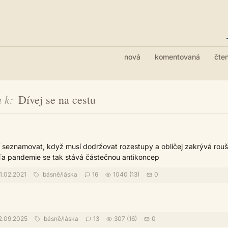
nová
komentovaná
čte
 k
Dívej se na cestu
í seznamovat, když musí dodržovat rozestupy a obličej zakrývá rou
 Ta pandemie se tak stává částečnou antikoncep
1.02.2021
básně
/
láska
16
1040 (13)
0
2.09.2025
básně
/
láska
13
307 (16)
0