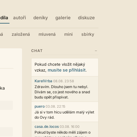
díla
autoři
deníky
galerie
diskuze
ná
založená
mluvená
mini
sbírky
−
CHAT
Pokud chcete vložit nějaký
musíte se přihlásit
vzkaz,
.
KarelVrba
08.08. 23:58
Zdravím. Dlouho jsem tu nebyl.
ška
Dívám se, co jest nového a snad
budu opět přispívat.
puero
03.08. 22:15
Já si v tom hicu udělám malý výlet
do Ovy rád.
casa.de.locos
03.08. 16:00
Pokud byste někdo měli zájem o