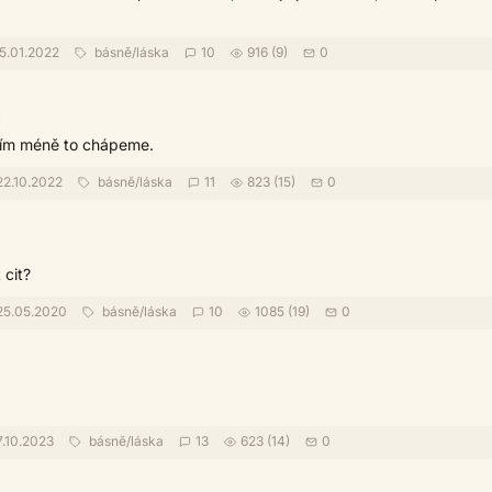
5.01.2022
básně
/
láska
10
916 (9)
0
a
 tím méně to chápeme.
2.10.2022
básně
/
láska
11
823 (15)
0
 cit?
5.05.2020
básně
/
láska
10
1085 (19)
0
7.10.2023
básně
/
láska
13
623 (14)
0