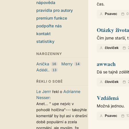
nápověda
čas.
pravidla pro autory
Psavec
0
premium funkce
podpořte nás
Otázky život
kontakt
Čím jsme starší,
statistiky
človiček
2
NAROZENINY
awwach
Anička
Merry
16
14
Adéél..
13
Dá se tajně zdělit
ŘEKLI O SOBĚ
človiček
2
Le Jerrr
Adrianne
řekl o
Vzdálená
Nesser
:
Anet... " upe nejvíc v
Možná jednou.
pohodě holčina"--- takoýhle
komentář by byl asi v dnešní
Psavec
1
době populární a zcela
normální, ale myslím, že