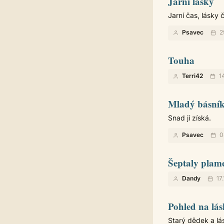
Jarní lásky
Jarní čas, lásky 
Psavec
2
Touha
Terri42
1
Mladý básní
Snad jí získá.
Psavec
0
Šeptaly plam
Dandy
17.
Pohled na lá
Starý dědek a lá