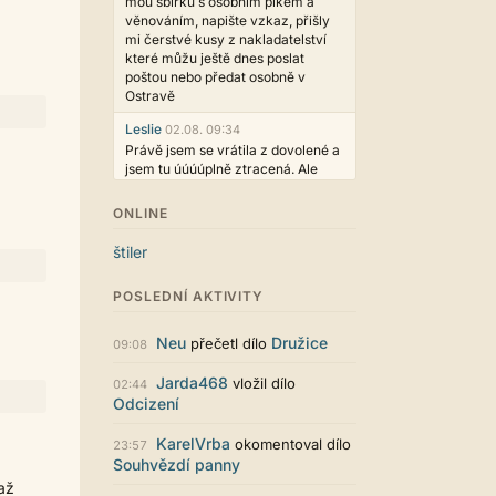
mou sbírku s osobním plkem a
věnováním, napište vzkaz, přišly
mi čerstvé kusy z nakladatelství
které můžu ještě dnes poslat
poštou nebo předat osobně v
Ostravě
Leslie
02.08. 09:34
Právě jsem se vrátila z dovolené a
jsem tu úúúúplně ztracená. Ale
hezké, děkujeme!
ONLINE
casa.de.locos
02.08. 02:04
wow, toto je hodně nezvyk, ale
štiler
není to vůbec ošklivé
Jarda468
31.07. 12:50
POSLEDNÍ AKTIVITY
Už i počet přečtení jde vidět,
reklama co zasahovala do chatu je
Neu
Družice
přečetl dílo
09:08
myslím také už v pořádku,
perfektní práce :)
Jarda468
vložil dílo
02:44
Odcizení
Singularis
30.07. 06:19
Líbí se mi tmavá varianta nového
KarelVrba
okomentoval dílo
vzhledu. Na některých místech
23:57
Souhvězdí panny
jsou sice mezi prvky příliš velké
mezery, ale když mě to bude štvát,
 až