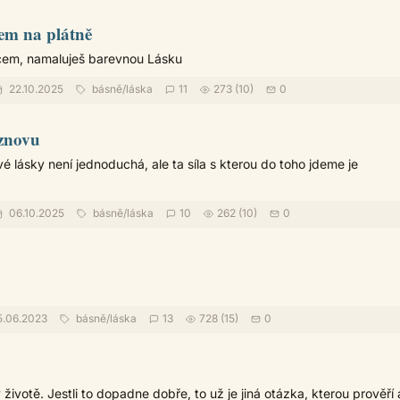
em na plátně
dcem, namaluješ barevnou Lásku
22.10.2025
básně
/
láska
11
273 (10)
0
 znovu
 lásky není jednoduchá, ale ta síla s kterou do toho jdeme je
06.10.2025
básně
/
láska
10
262 (10)
0
5.06.2023
básně
/
láska
13
728 (15)
0
 životě. Jestli to dopadne dobře, to už je jiná otázka, kterou prověří