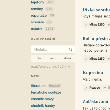
fejetony
170
Dívka se srdc
romány
930
reportáže
74
Když miluješ sr
scénáře
80
Miras2250
ostatní
2176
Bolí a přesto
VYHLEDÁVÁNÍ
Hledání opravdové
nepochopitelná
dílo
autor
deník
Miras2250
rozšířené vyhledávání →
Kopretina
MENU
Má či nemá.
literatura
58/330
Psavec
1
tematické soutěže
chodník slávy
Zaláskovaná
chodník hanby
Tak už to chodí v