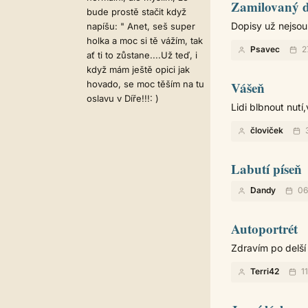
Zamilovaný d
bude prostě stačit když
Dopisy už nejsou
napíšu: " Anet, seš super
holka a moc si tě vážím, tak
Psavec
2
ať ti to zůstane....Už teď, i
když mám ještě opici jak
hovado, se moc těším na tu
Vášeň
oslavu v Díře!!!: )
Lidi blbnout nutí
človiček
3
Labutí píseň
Dandy
06
Autoportrét
Zdravím po delší
Terri42
11