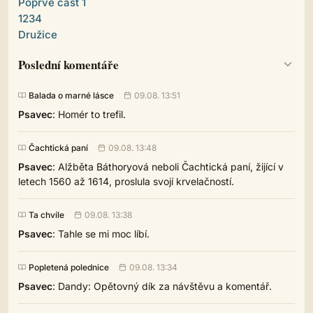
Poprvé část 1
1234
Družice
Poslední komentáře
Balada o marné lásce
09.08. 13:51
Psavec
: Homér to trefil.
Čachtická paní
09.08. 13:48
Psavec
: Alžběta Báthoryová neboli Čachtická paní, žijící v
letech 1560 až 1614, proslula svojí krvelačností.
Ta chvíle
09.08. 13:38
Psavec
: Tahle se mi moc líbí.
Popletená polednice
09.08. 13:34
Psavec
: Dandy: Opětovný dík za návštěvu a komentář.