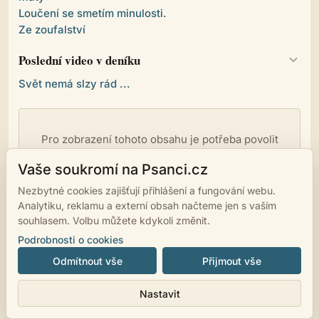
Loučení se smetím minulosti.
Ze zoufalství
Poslední video v deníku
Svět nemá slzy rád ...
Pro zobrazení tohoto obsahu je potřeba povolit
externí služby.
Vaše soukromí na Psanci.cz
Povolit externí obsah
Nezbytné cookies zajišťují přihlášení a fungování webu.
Analytiku, reklamu a externí obsah načteme jen s vaším
souhlasem. Volbu můžete kdykoli změnit.
Podrobnosti o cookies
Odmítnout vše
Přijmout vše
© 2007 - 2026
psanci.cz
•
Nastavení cookies
•
Facebook
• Programming
Nastavit
by
LUKiO