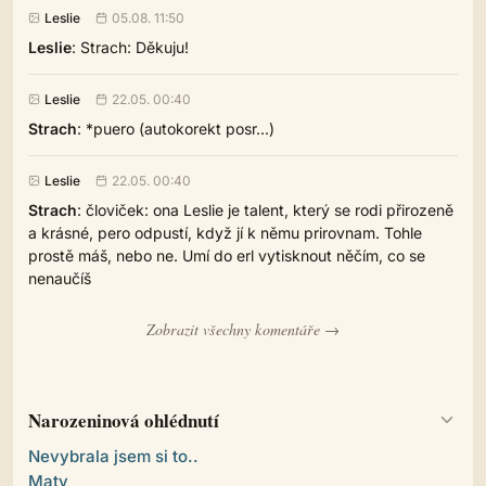
Leslie
05.08. 11:50
Leslie
: Strach: Děkuju!
Leslie
22.05. 00:40
Strach
: *puero (autokorekt posr...)
Leslie
22.05. 00:40
Strach
: človiček: ona Leslie je talent, který se rodi přirozeně
a krásné, pero odpustí, když jí k němu prirovnam. Tohle
prostě máš, nebo ne. Umí do erl vytisknout něčím, co se
nenaučíš
Zobrazit všechny komentáře →
Narozeninová ohlédnutí
Nevybrala jsem si to..
Maty