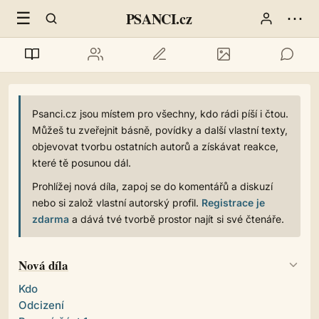
☰
⋯
PSANCI.cz
Psanci.cz jsou místem pro všechny, kdo rádi píší i čtou.
Můžeš tu zveřejnit básně, povídky a další vlastní texty,
objevovat tvorbu ostatních autorů a získávat reakce,
které tě posunou dál.
Prohlížej nová díla, zapoj se do komentářů a diskuzí
nebo si založ vlastní autorský profil.
Registrace je
zdarma
a dává tvé tvorbě prostor najít si své čtenáře.
Nová díla
Kdo
Odcizení