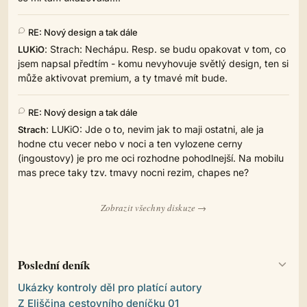
RE: Nový design a tak dále
: Strach: Nechápu. Resp. se budu opakovat v tom, co
LUKiO
jsem napsal předtím - komu nevyhovuje světlý design, ten si
může aktivovat premium, a ty tmavé mít bude.
RE: Nový design a tak dále
: LUKiO: Jde o to, nevim jak to maji ostatni, ale ja
Strach
hodne ctu vecer nebo v noci a ten vylozene cerny
(ingoustovy) je pro me oci rozhodne pohodlnejší. Na mobilu
mas prece taky tzv. tmavy nocni rezim, chapes ne?
Zobrazit všechny diskuze →
Poslední deník
Ukázky kontroly děl pro platící autory
Z Eliščina cestovního deníčku 01