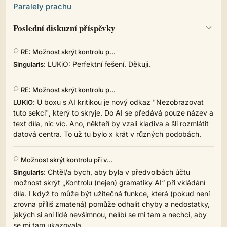
Paralely prachu
Poslední diskuzní příspěvky
RE: Možnost skrýt kontrolu p...
: LUKiO: Perfektní řešení. Děkuji.
Singularis
RE: Možnost skrýt kontrolu p...
: U boxu s AI kritikou je nový odkaz "Nezobrazovat
LUKiO
tuto sekci", který to skryje. Do AI se předává pouze název a
text díla, nic víc. Ano, někteří by vzali kladiva a šli rozmlátit
datová centra. To už tu bylo x krát v různých podobách.
Možnost skrýt kontrolu při v...
: Chtěl/a bych, aby byla v předvolbách účtu
Singularis
možnost skrýt „Kontrolu (nejen) gramatiky AI“ při vkládání
díla. I když to může být užitečná funkce, která (pokud není
zrovna příliš zmatená) pomůže odhalit chyby a nedostatky,
jakých si ani lidé nevšimnou, nelíbí se mi tam a nechci, aby
se mi tam ukazovala....