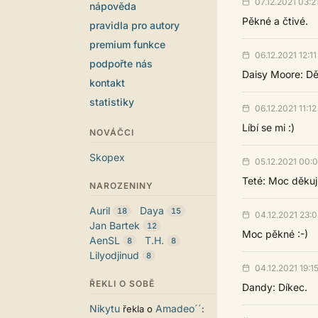
07.12.2021 03:2
nápověda
Pěkné a čtivé.
pravidla pro autory
premium funkce
06.12.2021 12:11
podpořte nás
Daisy Moore: Dě
kontakt
statistiky
06.12.2021 11:12
Líbí se mi :)
NOVÁČCI
Skopex
05.12.2021 00:
Teté: Moc děkuj
NAROZENINY
Auril
Daya
18
15
04.12.2021 23:
Jan Bartek
12
Moc pěkné :-)
AenSL
T.H.
8
8
Lilyodjinud
8
04.12.2021 19:1
ŘEKLI O SOBĚ
Dandy: Díkec.
Nikytu
Amadeo´´
řekla o
: