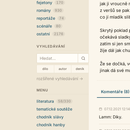
fejetony
170
jak ji vroucně 
z veršů se pak
romány
930
co jí mladík sli
reportáže
74
scénáře
80
Skrytý poklad 
ostatní
2176
očekává sladký
zatím si jen s
VYHLEDÁVÁNÍ
žije dál jak c
Že se dočká, vě
dílo
autor
deník
jinak dá své m
rozšířené vyhledávání →
MENU
Komentáře (8)
literatura
58/330
tematické soutěže
07.12.2021 12:14
chodník slávy
Lamm: Díky.
chodník hanby