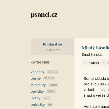
psanci
.
cz
Přihlásit se
Mladý básní
Registrovat
Snad jí získá.
KATEGORIE
Psavec
0
všechny
35942
básně
Sonet skládá b
31240
pro svou lásku
miniatury
1939
v duchu líbá je
povídky
2251
snad ji verše 
úvahy
776
pohádky
90
Věří, že jí bás