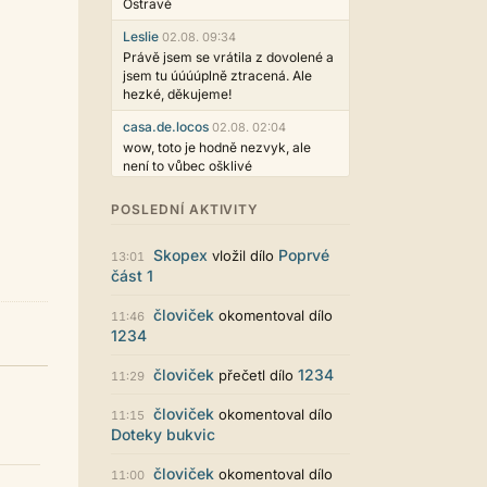
Ostravě
Leslie
02.08. 09:34
Právě jsem se vrátila z dovolené a
jsem tu úúúúplně ztracená. Ale
hezké, děkujeme!
casa.de.locos
02.08. 02:04
wow, toto je hodně nezvyk, ale
není to vůbec ošklivé
Jarda468
31.07. 12:50
POSLEDNÍ AKTIVITY
Už i počet přečtení jde vidět,
reklama co zasahovala do chatu je
Skopex
Poprvé
vložil dílo
myslím také už v pořádku,
13:01
část 1
perfektní práce :)
Singularis
30.07. 06:19
človiček
okomentoval dílo
11:46
Líbí se mi tmavá varianta nového
1234
vzhledu. Na některých místech
jsou sice mezi prvky příliš velké
človiček
1234
přečetl dílo
11:29
mezery, ale když mě to bude štvát,
určitě to půjde upravit místním
človiček
okomentoval dílo
11:15
stylem... Celkově je styl dobře
Doteky bukvic
funkční a příjemný. Podvedl se.
puero
človiček
29.07. 11:53
okomentoval dílo
11:00