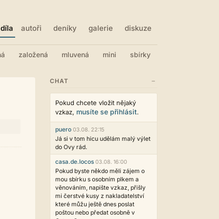
díla
autoři
deníky
galerie
diskuze
ná
založená
mluvená
mini
sbírky
−
CHAT
Pokud chcete vložit nějaký
musíte se přihlásit
vzkaz,
.
puero
03.08. 22:15
Já si v tom hicu udělám malý výlet
do Ovy rád.
casa.de.locos
03.08. 16:00
Pokud byste někdo měli zájem o
mou sbírku s osobním plkem a
věnováním, napište vzkaz, přišly
mi čerstvé kusy z nakladatelství
které můžu ještě dnes poslat
poštou nebo předat osobně v