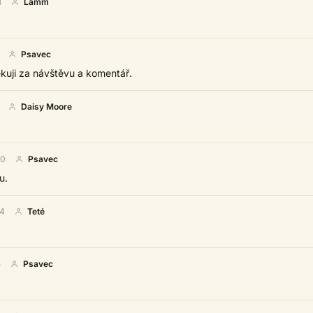
1
Lamm
Psavec
kuji za návštěvu a komentář.
Daisy Moore
00
Psavec
u.
04
Teté
5
Psavec