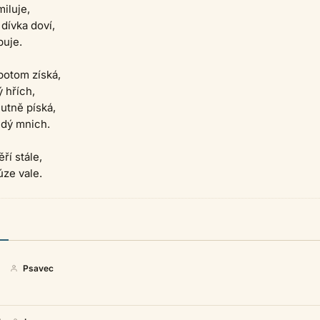
miluje,
 dívka doví,
buje.
potom získá,
 hřích,
mutně píská,
hudý mnich.
ří stále,
úze vale.
Psavec