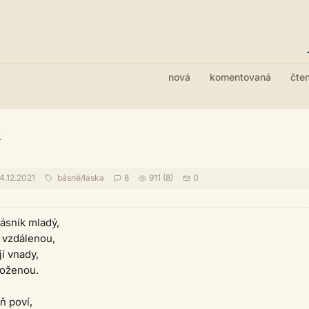
nová
komentovaná
čte
k
4.12.2021
básně
/
láska
8
911 (8)
0
ásník mladý,
 vzdálenou,
jí vnady,
doženou.
eň poví,