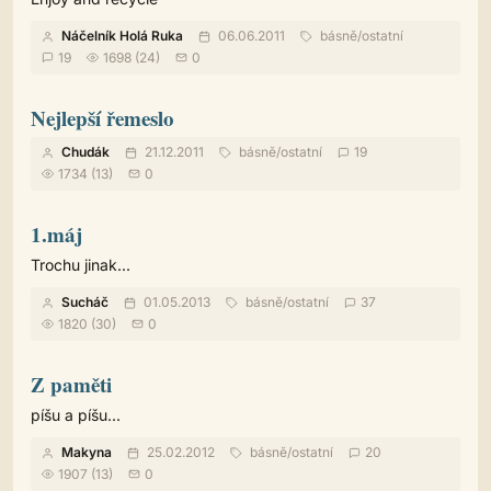
Náčelník Holá Ruka
06.06.2011
básně
/
ostatní
19
1698 (24)
0
Nejlepší řemeslo
Chudák
21.12.2011
básně
/
ostatní
19
1734 (13)
0
1.máj
Trochu jinak...
Sucháč
01.05.2013
básně
/
ostatní
37
1820 (30)
0
Z paměti
píšu a píšu...
Makyna
25.02.2012
básně
/
ostatní
20
1907 (13)
0