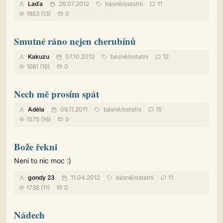
Laďa
26.07.2012
básně
/
ostatní
11
1853 (13)
0
Smutné ráno nejen cherubínů
Kakuzu
07.10.2012
básně
/
ostatní
12
1681 (16)
0
Nech mě prosím spát
Adéla
09.11.2011
básně
/
ostatní
15
1575 (16)
0
Bože řekni
Neni to nic moc :)
gondy 23
11.04.2012
básně
/
ostatní
11
1738 (11)
0
Nádech