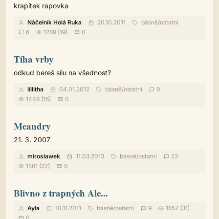
krapítek rapovka
Náčelník Holá Ruka
20.10.2011
básně
/
ostatní
6
1289 (19)
0
Tíha vrby
odkud bereš sílu na všednost?
lillitha
04.01.2012
básně
/
ostatní
9
1446 (16)
0
Meandry
21. 3. 2007
miroslawek
11.03.2013
básně
/
ostatní
23
1561 (22)
0
Blivno z trapných Ale...
Ayla
10.11.2011
básně
/
ostatní
9
1857 (31)
0