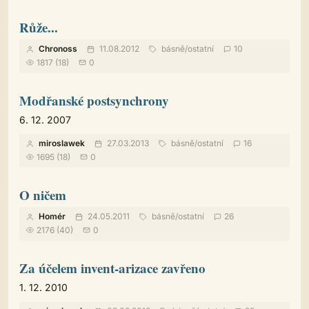
Růže...
Chronoss
11.08.2012
básně
/
ostatní
10
1817 (18)
0
Modřanské postsynchrony
6. 12. 2007
miroslawek
27.03.2013
básně
/
ostatní
16
1695 (18)
0
O ničem
Homér
24.05.2011
básně
/
ostatní
26
2176 (40)
0
Za účelem invent-arizace zavřeno
1. 12. 2010