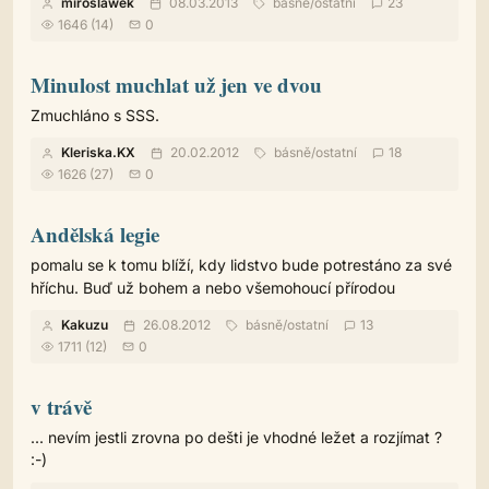
miroslawek
08.03.2013
básně
/
ostatní
23
1646 (14)
0
Minulost muchlat už jen ve dvou
Zmuchláno s SSS.
Kleriska.KX
20.02.2012
básně
/
ostatní
18
1626 (27)
0
Andělská legie
pomalu se k tomu blíží, kdy lidstvo bude potrestáno za své
hříchu. Buď už bohem a nebo všemohoucí přírodou
Kakuzu
26.08.2012
básně
/
ostatní
13
1711 (12)
0
v trávě
... nevím jestli zrovna po dešti je vhodné ležet a rozjímat ?
:-)