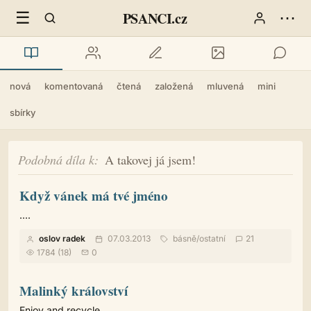
☰
⋯
PSANCI.cz
nová
komentovaná
čtená
založená
mluvená
mini
sbírky
Podobná díla k
A takovej já jsem!
Když vánek má tvé jméno
....
oslov radek
07.03.2013
básně
/
ostatní
21
1784 (18)
0
Malinký království
Enjoy and recycle