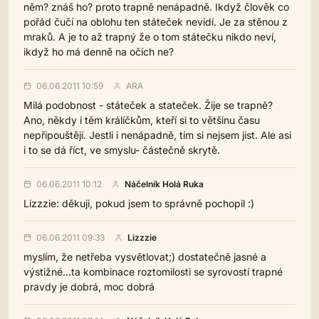
něm? znáš ho? proto trapně nenápadně. Ikdyž člověk co
pořád čučí na oblohu ten státeček nevidí. Je za stěnou z
mraků. A je to až trapný že o tom státečku nikdo neví,
ikdyž ho má denně na očích ne?
06.06.2011 10:59
ARA
Milá podobnost - státeček a stateček. Žije se trapně?
Ano, někdy i těm králíčkům, kteří si to většinu času
nepřipouštějí. Jestli i nenápadně, tím si nejsem jist. Ale asi
i to se dá říct, ve smyslu- částečně skrytě.
06.06.2011 10:12
Náčelník Holá Ruka
Lizzzie: děkuji, pokud jsem to správně pochopil :)
06.06.2011 09:33
Lizzzie
myslím, že netřeba vysvětlovat;) dostatečně jasné a
výstižné...ta kombinace roztomilosti se syrovostí trapné
pravdy je dobrá, moc dobrá