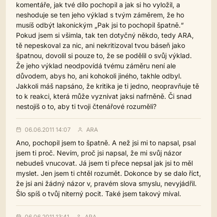
komentáře, jak tvé dílo pochopil a jak si ho vyložil, a
neshoduje se ten jeho výklad s tvým záměrem, že ho
musíš odbýt lakonickým „Pak jsi to pochopil špatně.“
Pokud jsem si všimla, tak ten dotyčný někdo, tedy ARA,
tě nepeskoval za nic, ani nekritizoval tvou báseň jako
špatnou, dovolil si pouze to, že se podělil o svůj výklad.
Že jeho výklad neodpovídá tvému záměru není ale
důvodem, abys ho, ani kohokoli jiného, takhle odbyl.
Jakkoli máš napsáno, že kritika je ti jedno, neopravňuje tě
to k reakci, která může vyznívat jaksi nafrněně. Či snad
nestojíš o to, aby ti tvoji čtenářové rozuměli?
06.06.2011 14:07
ARA
Ano, pochopil jsem to špatně. A než jsi mi to napsal, psal
jsem ti proč. Nevím, proč jsi napsal, že mi svůj názor
nebudeš vnucovat. Já jsem ti přece nepsal jak jsi to měl
myslet. Jen jsem ti chtěl rozumět. Dokonce by se dalo říct,
že jsi ani žádný názor v, pravém slova smyslu, nevyjádřil.
Šlo spíš o tvůj niterný pocit. Také jsem takový míval.
06.06.2011 13:41
ARA