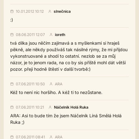
10.01.2012 10:12
slnečnica
:)
08.06.2011 12:07
ioreth
tvá dílka jsou něčím zajímavá a s myšlenkami si hraješ
pěkně, ale někdy používáš tak násilné rýmy, že mi přijdou
vykonstruované a shodí to ostatní. nezlob se za můj
názor, je to jenom rada, na co by sis příště mohl dát větší
pozor. přeji hodně štěstí v další tvorbě:)
07.06.2011 10:50
ARA
Kéž to není nic horšího. A kéž ti to nezůstane.
07.06.2011 10:21
Náčelník Holá Ruka
ARA: Asi to bude tím že jsem Náčelník Líná Smělá Holá
Ruka ;)
07.06.2011 08:41
ARA