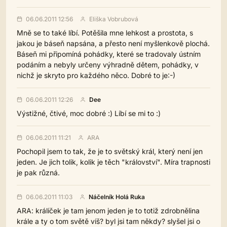
06.06.2011 12:56
Eliška Vobrubová
Mně se to také líbí. Potěšila mne lehkost a prostota, s
jakou je báseň napsána, a přesto není myšlenkově plochá.
Báseň mi připomíná pohádky, které se tradovaly ústním
podáním a nebyly určeny výhradně dětem, pohádky, v
nichž je skryto pro každého něco. Dobré to je:-)
06.06.2011 12:26
Dee
Výstižné, čtivé, moc dobré :) Líbí se mi to :)
06.06.2011 11:21
ARA
Pochopil jsem to tak, že je to světský král, který není jen
jeden. Je jich tolik, kolik je těch "království". Míra trapnosti
je pak různá.
06.06.2011 11:03
Náčelník Holá Ruka
ARA: králíček je tam jenom jeden je to totiž zdrobnělina
krále a ty o tom světě víš? byl jsi tam někdy? slyšel jsi o