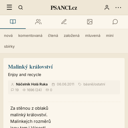
☰
⋯
PSANCI.cz
nová
komentovaná
čtená
založená
mluvená
mini
sbírky
Malinký království
Enjoy and recycle
Náčelník Holá Ruka
06.06.2011
básně
/
ostatní
19
1696 (24)
0
Za stěnou z oblaků
malinký království.
Malinkejch rozměrů
jsou tam i Výsosti.