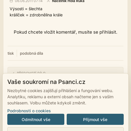
06.06.2011 07:14
Náčelník Holá Ruka
Výsosti = šlechta
králíček = zdrobnělina krále
Pokud chcete vložit komentář, musíte se přihlásit.
tisk
podobná díla
← PŘEDCHOZÍ DÍLO
Lože
Vaše soukromí na Psanci.cz
Nezbytné cookies zajišťují přihlášení a fungování webu.
NÁSLEDUJÍCÍ DÍLO →
Analytiku, reklamu a externí obsah načteme jen s vaším
Několik Krátkých dílek III.
souhlasem. Volbu můžete kdykoli změnit.
Podrobnosti o cookies
Odmítnout vše
Přijmout vše