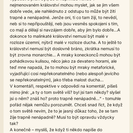
nejmenovaném království mohou myslet, jak se jim všem
dobře vede, ale nahlédnuto z odstupu to může být žití
trapné a nenápadné. Jenže oni, ti co tam žijí, to nevědí,
neb si to nepřipouštějí, neb jsou vesměs spokojeni s tím,
co mají a dělají si navzájem dobře, aby jim bylo dobře…A
dokonce to malinkaté království nemusí být malé v
rozloze územní, nýbrž malé v rozloze ducha. A to ještě to
království nemusí být doslovně bráno, zkrátka nemusí to
být zrovna monarchie… A mraky koneckonců mohou být
pohádkovou kulisou, něco jako za devatero horami, ale
teď mne napadá, že to mohou být mraky metaforické,
vyjadřující cosi nepřekonatelného (nebo alespoň jevícího
se nepřekonatelným), jako třeba malost ducha…
V komentáři, respektive v odpovědi na komentář, píšeš
mimo jiné: „a ty o tom světě víš? byl jsi tam někdy? slyšel
jsi o něm? znáš ho? proto trapně nenápadně…“ - tomuhle
pořád nějak nemůžu porozumět. Chceš snad říct, že když
o tom světě nevím, že to je jasný důkaz toho, že se tam
žije trapně nenápadně? Musí to být opravdu vždycky
tak?
A konečně – myslíš, že když ti někdo napíše do