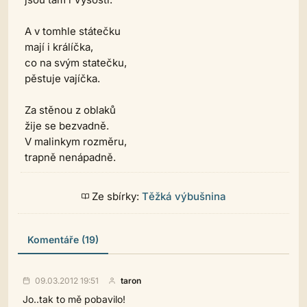
A v tomhle státečku
mají i králíčka,
co na svým statečku,
pěstuje vajíčka.
Za stěnou z oblaků
žije se bezvadně.
V malinkym rozměru,
trapně nenápadně.
Ze sbírky:
Těžká výbušnina
Komentáře (19)
09.03.2012 19:51
taron
Jo..tak to mě pobavilo!