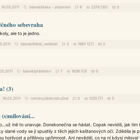
16.05.2011
básně
/
láska - zklamání
6
2376 (30)
0
ěčného sebevraha
oly, ale to je jedno.
5.2011
básně
/
štěstí, neštěstí
3
1987 (27)
0
05.2011
básně
/
přátelství
7
1638 (13)
0
a! (3)
16.05.2011
romány
/
dobrodružné
0
1555 (7)
0
(s)milování...
o…už mě to unavuje. Donekonečna se hádat. Copak nevidíš, jak tím 
ky slané vody se jí spustily z těch jejich kaštanových očí. Zdědila je p
ou horlivost a přílišnou upřímnost. Ani nevěděl, co na ní kdysi miloval 