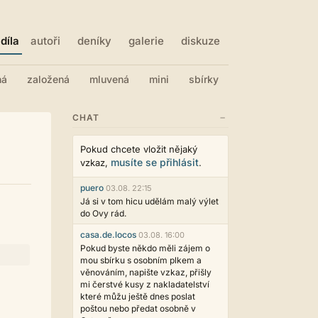
díla
autoři
deníky
galerie
diskuze
ná
založená
mluvená
mini
sbírky
−
CHAT
Pokud chcete vložit nějaký
musíte se přihlásit
vzkaz,
.
puero
03.08. 22:15
Já si v tom hicu udělám malý výlet
do Ovy rád.
casa.de.locos
03.08. 16:00
Pokud byste někdo měli zájem o
mou sbírku s osobním plkem a
věnováním, napište vzkaz, přišly
mi čerstvé kusy z nakladatelství
které můžu ještě dnes poslat
poštou nebo předat osobně v