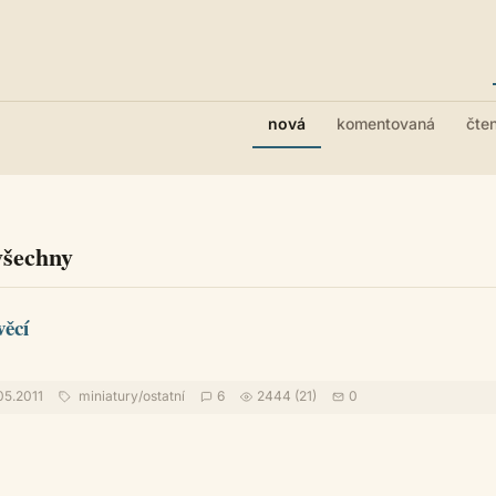
nová
komentovaná
čte
všechny
věcí
05.2011
miniatury
/
ostatní
6
2444 (21)
0