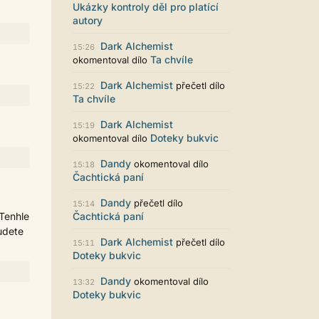
Zajímavý počin. Líbí se mi jak je to
Ukázky kontroly děl pro platící
graficky promyšlené.
autory
Santiago Dibla
29.07. 11:01
Dark Alchemist
15:26
Ahoj všem! Právě jsem publikoval
Ta chvíle
okomentoval dílo
svou druhou sbírku. Dostupná je ve
formátu pdf. Budu moc rád za
Dark Alchemist
přečetl dílo
15:22
přečtení! Sbírka nese název Já v
Ta chvíle
sobě, dostupná je například zde:
https://www.palmknihy.cz/ekniha/j
a-v-sobe-428529 Santiago :)
Dark Alchemist
15:19
Doteky bukvic
okomentoval dílo
Kristína Melegová
27.07. 21:01
super práca, symbol toho, že to tu
Dandy
okomentoval dílo
15:18
ešte žije
Čachtická paní
Strach
26.07. 21:35
Dandy
přečetl dílo
15:14
Pena pace Lukio,... bude to tvrdy
Tenhle
Čachtická paní
zvykani po tech x letech ale
zvykneme sei
udete
Dark Alchemist
přečetl dílo
15:11
Terri42
26.07. 20:42
Doteky bukvic
Na mobilu to vypadá super :-)
chvilku jsem si zvykala, ale je to
Dandy
okomentoval dílo
13:32
moc pěkné
Doteky bukvic
LUKiO
26.07. 20:38