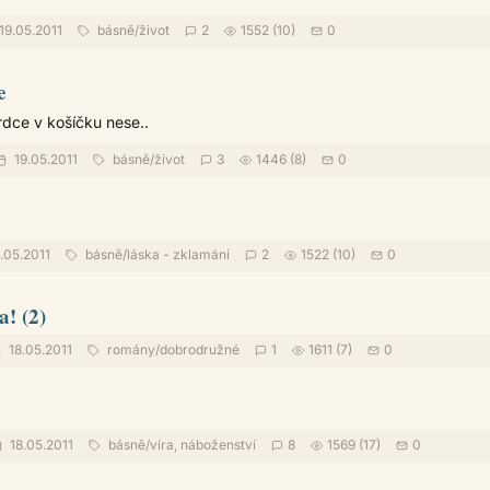
19.05.2011
básně
/
život
2
1552 (10)
0
e
rdce v košíčku nese..
19.05.2011
básně
/
život
3
1446 (8)
0
.05.2011
básně
/
láska - zklamání
2
1522 (10)
0
a! (2)
18.05.2011
romány
/
dobrodružné
1
1611 (7)
0
18.05.2011
básně
/
víra, náboženství
8
1569 (17)
0