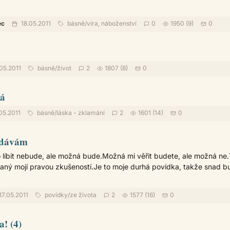
ec
18.05.2011
básně
/
víra, náboženství
0
1950 (9)
0
05.2011
básně
/
život
2
1807 (8)
0
dá
05.2011
básně
/
láska - zklamání
2
1601 (14)
0
nedávám
líbit nebude, ale možná bude.Možná mi věřit budete, ale možná ne.
ovaný mojí pravou zkušeností.Je to moje durhá povídka, takže snad b
17.05.2011
povídky
/
ze života
2
1577 (16)
0
a! (4)