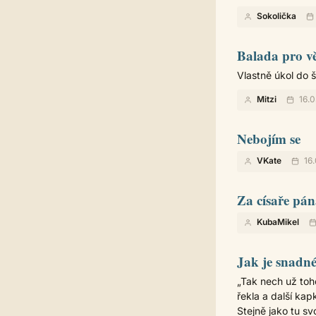
Sokolička
Balada pro v
Vlastně úkol do šk
Mitzi
16.0
Nebojím se
VKate
16.
Za císaře pán
KubaMikel
Jak je snadné 
„Tak nech už toh
řekla a další kap
Stejně jako tu sv