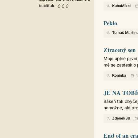
bublifuk...;) ;) ;)
KubaMikel
Peklo
Tomáš Martin
Ztracený sen
Moje úplně první
mě se zastesklo 
Koninka
1
JE NA TOB
Báseň tak obyčej
nemožné, ale pro
Zdenek39
End of an er