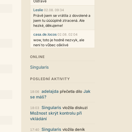
Ostravě
Leslie
02.08. 09:34
Právě jsem se vrátila z dovolené a
jsem tu úúúúplně ztracená. Ale
hezké, děkujeme!
casa.de.locos
02.08. 02:04
wow, toto je hodně nezvyk, ale
není to vůbec ošklivé
Jarda468
31.07. 12:50
ONLINE
Už i počet přečtení jde vidět,
reklama co zasahovala do chatu je
Singularis
myslím také už v pořádku,
perfektní práce :)
POSLEDNÍ AKTIVITY
Singularis
30.07. 06:19
Líbí se mi tmavá varianta nového
adelajda
Jak
přečetla dílo
18:06
vzhledu. Na některých místech
se máš?
jsou sice mezi prvky příliš velké
mezery, ale když mě to bude štvát,
Singularis
vložila diskuzi
18:03
určitě to půjde upravit místním
Možnost skrýt kontrolu při
stylem... Celkově je styl dobře
vkládání
funkční a příjemný. Podvedl se.
puero
29.07. 11:53
Singularis
vložila deník
17:40