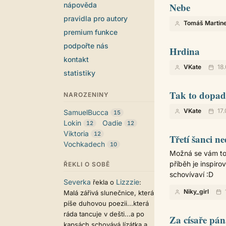
nápověda
Nebe
pravidla pro autory
Tomáš Martin
premium funkce
podpořte nás
Hrdina
kontakt
VKate
18.
statistiky
Tak to dopa
NAROZENINY
VKate
17.
SamuelBucca
15
Lokin
Oadie
12
12
Viktoria
12
Třetí šanci 
Vochkadech
10
Možná se vám to 
příběh je inspir
ŘEKLI O SOBĚ
schovívaví :D
Severka
Lizzzie
řekla o
:
Niky_girl
Malá zářivá slunečnice, která
píše duhovou poezii...která
ráda tancuje v dešti...a po
Za císaře pán
kapsách schovává lízátka a