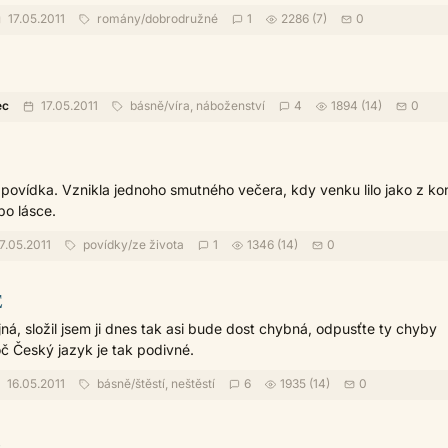
17.05.2011
romány
/
dobrodružné
1
2286 (7)
0
ec
17.05.2011
básně
/
víra, náboženství
4
1894 (14)
0
 povídka. Vznikla jednoho smutného večera, kdy venku lilo jako z ko
po lásce.
7.05.2011
povídky
/
ze života
1
1346 (14)
0
Ě
ná, složil jsem ji dnes tak asi bude dost chybná, odpusťte ty chyby
č Český jazyk je tak podivné.
16.05.2011
básně
/
štěstí, neštěstí
6
1935 (14)
0
a