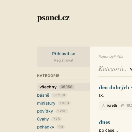
psanci
.
cz
Přihlásit se
Nejnovější díla
Registrovat
Kategorie
KATEGORIE
den dobrých 
všechny
35958
básně
31258
IX.
miniatury
1939
ioreth
19.
povídky
2250
úvahy
775
dnes
pohádky
90
po čase...