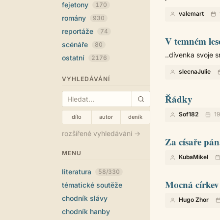
fejetony
170
valemart
romány
930
reportáže
74
V temném les
scénáře
80
..dívenka svoje s
ostatní
2176
slecnaJulie
VYHLEDÁVÁNÍ
Řádky
Sof182
19
dílo
autor
deník
rozšířené vyhledávání →
Za císaře pán
MENU
KubaMikel
literatura
58/330
Mocná církev
tématické soutěže
chodník slávy
Hugo Zhor
chodník hanby