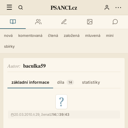
☰
⋯
PSANCI.cz
nová
komentovaná
čtená
založená
mluvená
mini
sbírky
baculka59
Autor
základní informace
díla
statistiky
14
20.03.2010
29, žena
14
39
/
43