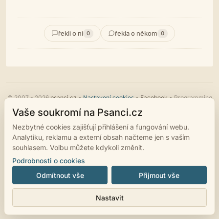
řekli o ní
řekla o někom
0
0
© 2007 - 2026
psanci.cz
•
Nastavení cookies
•
Facebook
• Programming
by
LUKiO
Vaše soukromí na Psanci.cz
Nezbytné cookies zajišťují přihlášení a fungování webu.
Analytiku, reklamu a externí obsah načteme jen s vaším
souhlasem. Volbu můžete kdykoli změnit.
Podrobnosti o cookies
Odmítnout vše
Přijmout vše
Nastavit