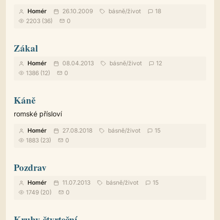
Homér
26.10.2009
básně
/
život
18
2203 (36)
0
Zákal
Homér
08.04.2013
básně
/
život
12
1386 (12)
0
Káně
romské přísloví
Homér
27.08.2018
básně
/
život
15
1883 (23)
0
Pozdrav
Homér
11.07.2013
básně
/
život
15
1749 (20)
0
Kruhy čtvrteční