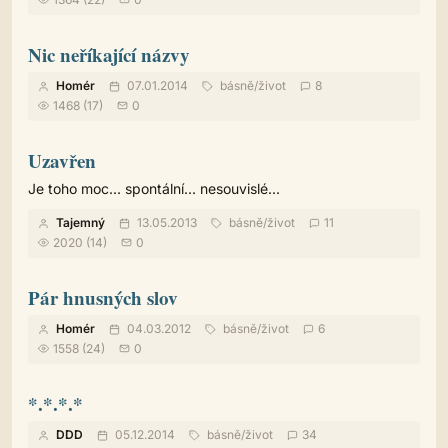
Nic neříkající názvy
Homér
07.01.2014
básně
/
život
8
1468 (17)
0
Uzavřen
Je toho moc... spontální... nesouvislé...
Tajemný
13.05.2013
básně
/
život
11
2020 (14)
0
Pár hnusných slov
Homér
04.03.2012
básně
/
život
6
1558 (24)
0
*.*.*.*
DDD
05.12.2014
básně
/
život
34