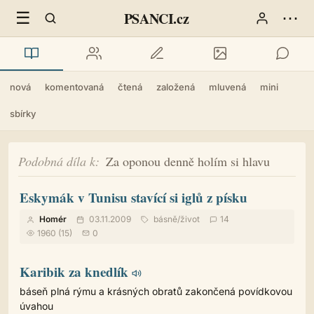
☰
⋯
PSANCI.cz
nová
komentovaná
čtená
založená
mluvená
mini
sbírky
Podobná díla k
Za oponou denně holím si hlavu
Eskymák v Tunisu stavící si iglů z písku
Homér
03.11.2009
básně
/
život
14
1960 (15)
0
Karibik za knedlík
báseň plná rýmu a krásných obratů zakončená povídkovou
úvahou