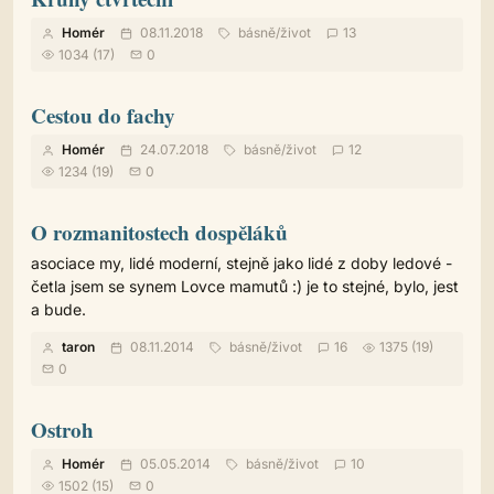
Homér
08.11.2018
básně
/
život
13
1034 (17)
0
Cestou do fachy
Homér
24.07.2018
básně
/
život
12
1234 (19)
0
O rozmanitostech dospěláků
asociace my, lidé moderní, stejně jako lidé z doby ledové -
četla jsem se synem Lovce mamutů :) je to stejné, bylo, jest
a bude.
taron
08.11.2014
básně
/
život
16
1375 (19)
0
Ostroh
Homér
05.05.2014
básně
/
život
10
1502 (15)
0