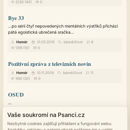
2230 (40)
0
Bye 33
...po sérii čtyř nepovedených mentálních výstřiků přichází
pátá egoistická ubrečená sračka...
Homér
31.05.2019
básně
/
život
8
1316 (10)
0
Pozitivní zpráva z televizních novin
Homér
10.11.2009
básně
/
život
11
1691 (30)
0
OSUD
...
GULI
09.11.2012
básně
/
život
12
1536 (10)
Vaše soukromí na Psanci.cz
0
Nezbytné cookies zajišťují přihlášení a fungování webu.
Analytiku, reklamu a externí obsah načteme jen s vaším