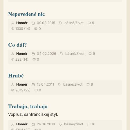
Nepovedené nic
Homér
09.03.2015
básně
/
život
9
1330 (14)
0
Co dál?
Homér
04.02.2026
básně
/
život
9
232 (14)
0
Hrubě
Homér
15.04.2011
básně
/
život
8
2012 (22)
0
Trabajo, trabajo
Vopruz, sanfranciskej styl.
Homér
26.06.2018
básně
/
život
16
1364 (22)
0