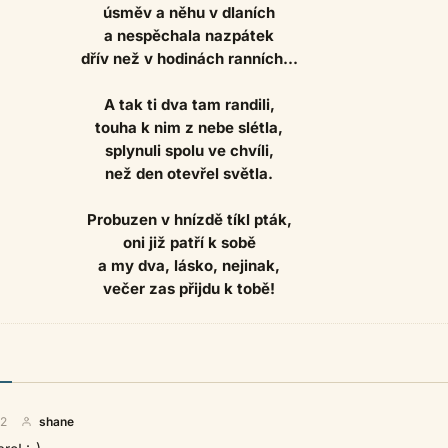
úsměv a něhu v dlaních
a nespěchala nazpátek
dřív než v hodinách ranních...
A tak ti dva tam randili,
touha k nim z nebe slétla,
splynuli spolu ve chvíli,
než den otevřel světla.
Probuzen v hnízdě tíkl pták,
oni již patří k sobě
a my dva, lásko, nejinak,
večer zas přijdu k tobě!
22
shane