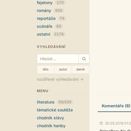
fejetony
170
romány
930
reportáže
74
scénáře
80
ostatní
2176
VYHLEDÁVÁNÍ
dílo
autor
deník
rozšířené vyhledávání →
MENU
literatura
58/330
Komentáře (8)
tématické soutěže
chodník slávy
30.05.2019 01:
chodník hanby