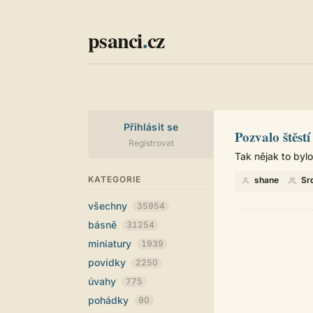
psanci
.
cz
Přihlásit se
Pozvalo štěstí
Registrovat
Tak nějak to bylo.
KATEGORIE
shane
Sr
všechny
35954
básně
31254
miniatury
1939
povídky
2250
úvahy
775
pohádky
90