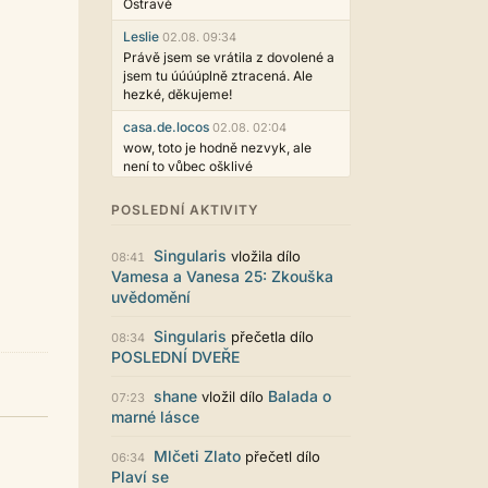
Ostravě
Leslie
02.08. 09:34
Právě jsem se vrátila z dovolené a
jsem tu úúúúplně ztracená. Ale
hezké, děkujeme!
casa.de.locos
02.08. 02:04
wow, toto je hodně nezvyk, ale
není to vůbec ošklivé
Jarda468
31.07. 12:50
POSLEDNÍ AKTIVITY
Už i počet přečtení jde vidět,
reklama co zasahovala do chatu je
Singularis
vložila dílo
myslím také už v pořádku,
08:41
Vamesa a Vanesa 25: Zkouška
perfektní práce :)
uvědomění
Singularis
30.07. 06:19
Líbí se mi tmavá varianta nového
Singularis
přečetla dílo
08:34
vzhledu. Na některých místech
POSLEDNÍ DVEŘE
jsou sice mezi prvky příliš velké
mezery, ale když mě to bude štvát,
shane
Balada o
vložil dílo
07:23
určitě to půjde upravit místním
marné lásce
stylem... Celkově je styl dobře
funkční a příjemný. Podvedl se.
Mlčeti Zlato
přečetl dílo
06:34
puero
29.07. 11:53
Plaví se