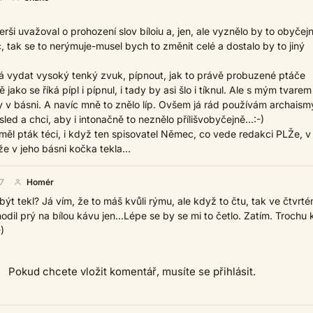
rši uvažoval o prohození slov bíloiu a, jen, ale vyznělo by to obyčej
, tak se to nerýmuje-musel bych to změnit celé a dostalo by to jiný
 vydat vysoký tenký zvuk, pípnout, jak to právě probuzené ptáče
jako se říká pípl i pípnul, i tady by asi šlo i tíknul. Ale s mým tvare
y v básni. A navíc mně to znělo líp. Ovšem já rád používám archaismy
led a chci, aby i intonačně to neznělo přílišvobyčejně...:-)
měl pták téci, i když ten spisovatel Němec, co vede redakci PLŽe, 
že v jeho básni kočka tekla...
7
Homér
ýt tekl? Já vím, že to máš kvůli rýmu, ale když to čtu, tak ve čtvrt
dil prý na bílou kávu jen...Lépe se by se mi to četlo. Zatím. Trochu k
)
Pokud chcete vložit komentář, musíte se přihlásit.