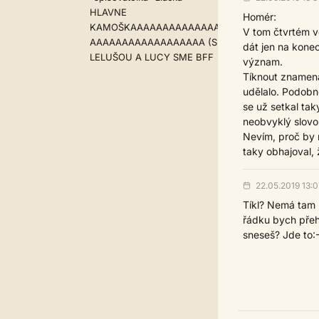
HLAVNE
Homér:
KAMOŠKAAAAAAAAAAAAAAAAAAAAAAAA
V tom čtvrtém ve
AAAAAAAAAAAAAAAAAA (S
dát jen na konec
LELUŠOU A LUCY SME BFF
význam.
Tíknout znamená
udělalo. Podobně 
se už setkal tak
neobvyklý slovos
Nevím, proč by 
taky obhajoval, 
22.05.2019 13:0
Tíkl? Nemá tam b
řádku bych přeho
sneseš? Jde to:-