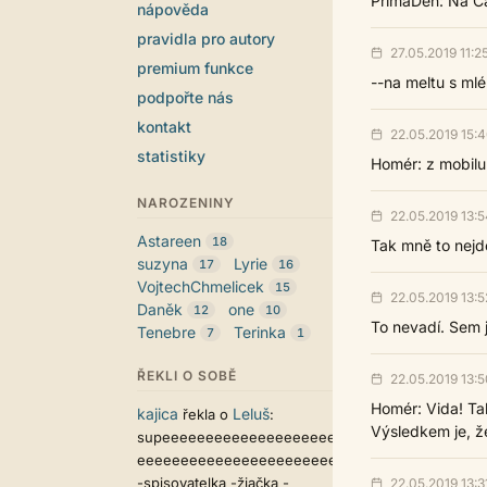
PrimaDen: Na Ca
nápověda
pravidla pro autory
27.05.2019 11:2
premium funkce
--na meltu s mlé
podpořte nás
kontakt
22.05.2019 15:
statistiky
Homér: z mobilu 
NAROZENINY
22.05.2019 13:5
Astareen
18
Tak mně to nejde
suzyna
Lyrie
17
16
VojtechChmelicek
15
22.05.2019 13:5
Daněk
one
12
10
To nevadí. Sem 
Tenebre
Terinka
7
1
ŘEKLI O SOBĚ
22.05.2019 13:5
Homér: Vida! Tak
kajica
Leluš
řekla o
:
Výsledkem je, že
supeeeeeeeeeeeeeeeeeeeeeeeeeee
eeeeeeeeeeeeeeeeeeeeeeeer:
-spisovatelka -žiačka -
22.05.2019 13:3