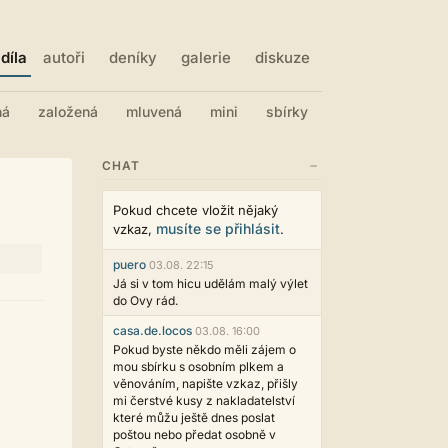
díla
autoři
deníky
galerie
diskuze
ná
založená
mluvená
mini
sbírky
−
CHAT
Pokud chcete vložit nějaký
musíte se přihlásit
vzkaz,
.
puero
03.08. 22:15
Já si v tom hicu udělám malý výlet
do Ovy rád.
casa.de.locos
03.08. 16:00
Pokud byste někdo měli zájem o
mou sbírku s osobním plkem a
věnováním, napište vzkaz, přišly
mi čerstvé kusy z nakladatelství
které můžu ještě dnes poslat
poštou nebo předat osobně v