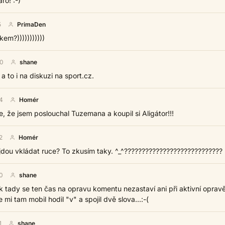
ro! :-)
5
PrimaDen
kem?)))))))))))
40
shane
a to i na diskuzi na sport.cz.
4
Homér
, že jsem poslouchal Tuzemana a koupil si Aligátor!!!
2
Homér
jdou vkládat ruce? To zkusím taky. ^_^????????????????????????????
0
shane
 tady se ten čas na opravu komentu nezastaví ani při aktivní opravě
 mi tam mobil hodil "v" a spojil dvě slova...:-(
1
shane