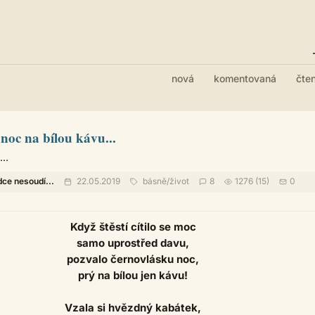
nová
komentovaná
čte
 noc na bílou kávu...
..
dce nesoudí...
22.05.2019
básně
/
život
8
1276 (15)
0
Když štěstí cítilo se moc
samo uprostřed davu,
pozvalo černovlásku noc,
prý na bílou jen kávu!
Vzala si hvězdný kabátek,