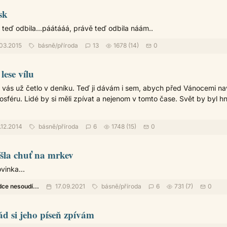
sk
 teď odbila...páátááá, právě teď odbila náám..
03.2015
básně
/
příroda
13
1678 (14)
0
lese vílu
z vás už četlo v deníku. Teď ji dávám i sem, abych před Vánocemi na
féru. Lidé by si měli zpívat a nejenom v tomto čase. Svět by byl h
12.2014
básně
/
příroda
6
1748 (15)
0
ešla chuť na mrkev
vinka...
dce nesoudí...
17.09.2021
básně
/
příroda
6
731 (7)
0
d si jeho píseň zpívám