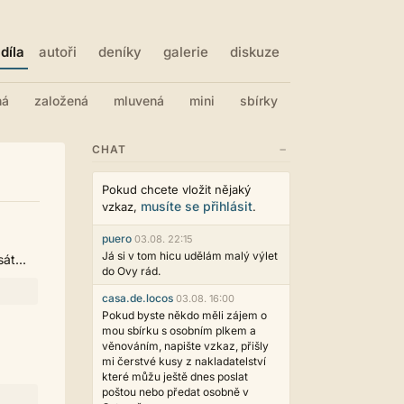
díla
autoři
deníky
galerie
diskuze
ná
založená
mluvená
mini
sbírky
−
CHAT
Pokud chcete vložit nějaký
musíte se přihlásit
vzkaz,
.
puero
03.08. 22:15
Já si v tom hicu udělám malý výlet
át...
do Ovy rád.
casa.de.locos
03.08. 16:00
Pokud byste někdo měli zájem o
mou sbírku s osobním plkem a
věnováním, napište vzkaz, přišly
mi čerstvé kusy z nakladatelství
které můžu ještě dnes poslat
poštou nebo předat osobně v