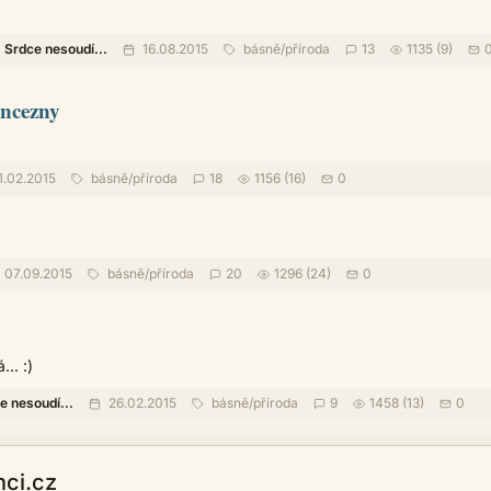
Srdce nesoudí...
16.08.2015
básně
/
příroda
13
1135 (9)
incezny
1.02.2015
básně
/
příroda
18
1156 (16)
0
07.09.2015
básně
/
příroda
20
1296 (24)
0
... :)
e nesoudí...
26.02.2015
básně
/
příroda
9
1458 (13)
0
‹
›
1
2
3
nci.cz