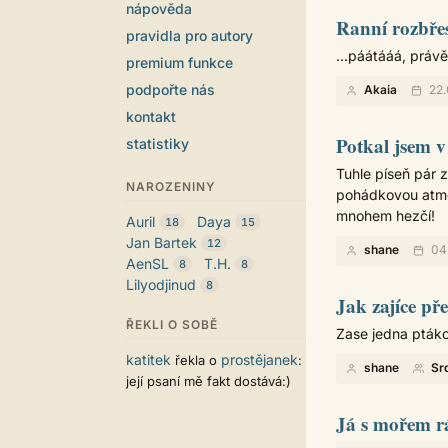
nápověda
Ranní rozbře
pravidla pro autory
...páátááá, právě
premium funkce
podpořte nás
Akaia
22.
kontakt
Potkal jsem v 
statistiky
Tuhle píseň pár 
NAROZENINY
pohádkovou atmos
mnohem hezčí!
Auril
Daya
18
15
Jan Bartek
12
shane
04.
AenSL
T.H.
8
8
Lilyodjinud
8
Jak zajíce př
ŘEKLI O SOBĚ
Zase jedna ptáko
katitek
prostějanek
řekla o
:
shane
Sr
její psaní mě fakt dostává:)
Já s mořem rá