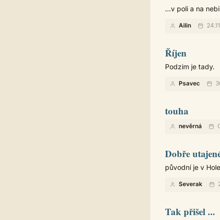
...v poli a na nebi
Ailin
24.1
Říjen
Podzim je tady.
Psavec
3
touha
nevěrná
0
Dobře utajen
původní je v Hole
Severak
2
Tak přišel ...