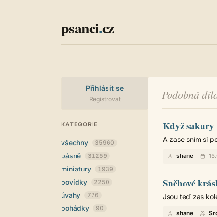
psanci
.
cz
Přihlásit se
Podobná díla
Registrovat
Když sakury 
KATEGORIE
A zase sním si po
všechny
35960
básně
31259
shane
15.
miniatury
1939
Sněhové krásk
povídky
2250
úvahy
776
Jsou teď zas kolem
pohádky
90
shane
Sr