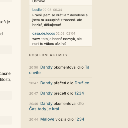
Ostravě
Leslie
02.08. 09:34
Právě jsem se vrátila z dovolené a
jsem tu úúúúplně ztracená. Ale
seň je
hezké, děkujeme!
ad
casa.de.locos
02.08. 02:04
wow, toto je hodně nezvyk, ale
není to vůbec ošklivé
Jarda468
31.07. 12:50
POSLEDNÍ AKTIVITY
Už i počet přečtení jde vidět,
reklama co zasahovala do chatu je
Dandy
Ta
okomentoval dílo
myslím také už v pořádku,
20:50
chvíle
perfektní práce :)
učasně
tosti,
Singularis
30.07. 06:19
Dandy
Družice
přečetl dílo
20:47
Líbí se mi tmavá varianta nového
vzhledu. Na některých místech
Dandy
1234
přečetl dílo
20:47
jsou sice mezi prvky příliš velké
mezery, ale když mě to bude štvát,
Dandy
okomentoval dílo
20:46
určitě to půjde upravit místním
Čas tady je král
stylem... Celkově je styl dobře
funkční a příjemný. Podvedl se.
Malove
1234
vložila dílo
20:44
puero
29.07. 11:53