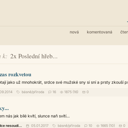
nová
komentovaná
čte
 k
2x Poslední hřeb...
zas rozkvetou
tají jako už mnohokrát, srdce své mužské sny si sní a prsty zkouší ps
09.2014
básně
/
příroda
16
1875 (16)
0
y...
 nás jak bílé kvítí, slunce naň svítí...
dce nesoudí...
05.01.2017
básně
/
příroda
10
1665 (10)
0