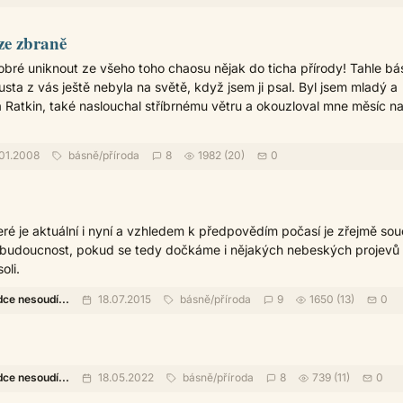
ze zbraně
obré uniknout ze všeho toho chaosu nějak do ticha přírody! Tahle bá
usta z vás ještě nebyla na světě, když jsem ji psal. Byl jsem mladý a
a Ratkin, také naslouchal stříbrnému větru a okouzloval mne měsíc n
01.2008
básně
/
příroda
8
1982 (20)
0
teré je aktuální i nyní a vzhledem k předpovědím počasí je zřejmě so
budoucnost, pokud se tedy dočkáme i nějakých nebeských projevů lí
oli.
dce nesoudí...
18.07.2015
básně
/
příroda
9
1650 (13)
0
dce nesoudí...
18.05.2022
básně
/
příroda
8
739 (11)
0