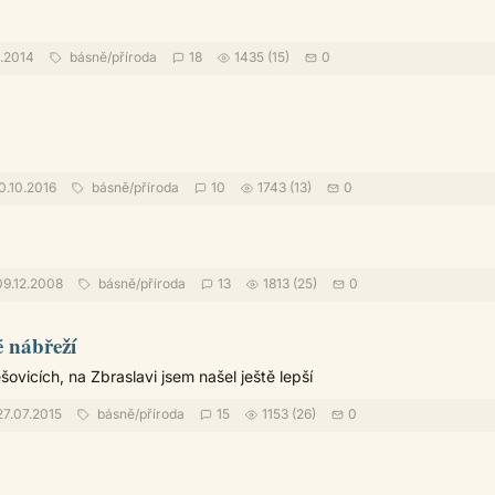
1.2014
básně
/
příroda
18
1435 (15)
0
0.10.2016
básně
/
příroda
10
1743 (13)
0
9.12.2008
básně
/
příroda
13
1813 (25)
0
é nábřeží
šovicích, na Zbraslavi jsem našel ještě lepší
7.07.2015
básně
/
příroda
15
1153 (26)
0