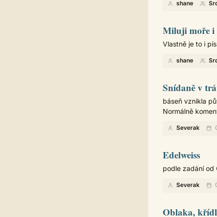
shane
Sr
Miluji moře i
Vlastně je to i pí
shane
Sr
Snídaně v trá
báseň vznikla pů
Normálně komentář
Severak
0
Edelweiss
podle zadání od G
Severak
0
Oblaka, křídl