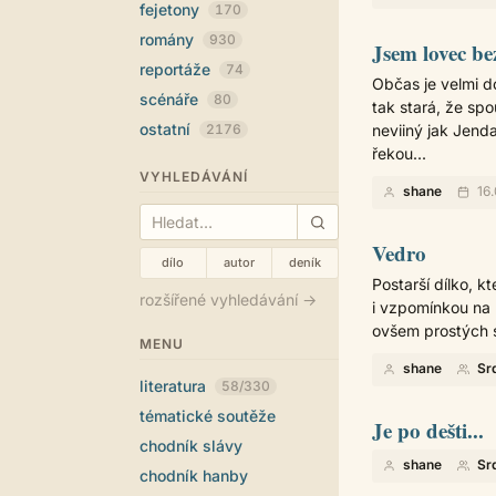
fejetony
170
romány
930
Jsem lovec be
reportáže
74
Občas je velmi d
scénáře
80
tak stará, že spo
ostatní
2176
neviiný jak Jend
řekou...
VYHLEDÁVÁNÍ
shane
16.
Vedro
dílo
autor
deník
Postarší dílko, k
rozšířené vyhledávání →
i vzpomínkou na 
ovšem prostých s
MENU
shane
Sr
literatura
58/330
tématické soutěže
Je po dešti...
chodník slávy
shane
Sr
chodník hanby