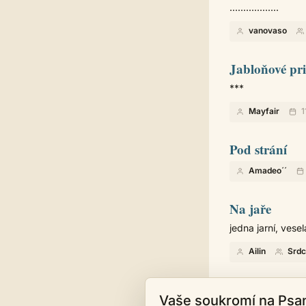
..................
vanovaso
Jabloňové pr
***
Mayfair
1
Pod strání
Amadeo´´
Na jaře
jedna jarní, veselá
Ailin
Srdc
Vaše soukromí na Psa