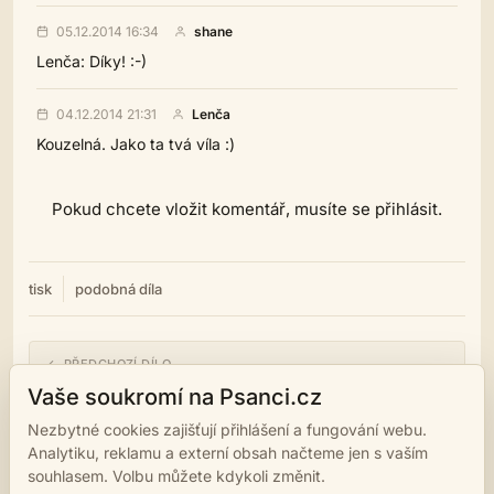
05.12.2014 16:34
shane
Lenča: Díky! :-)
04.12.2014 21:31
Lenča
Kouzelná. Jako ta tvá víla :)
Pokud chcete vložit komentář, musíte se přihlásit.
tisk
podobná díla
← PŘEDCHOZÍ DÍLO
Mejdlo je tady zas!
Vaše soukromí na Psanci.cz
Nezbytné cookies zajišťují přihlášení a fungování webu.
NÁSLEDUJÍCÍ DÍLO →
Analytiku, reklamu a externí obsah načteme jen s vaším
PF 2015
souhlasem. Volbu můžete kdykoli změnit.