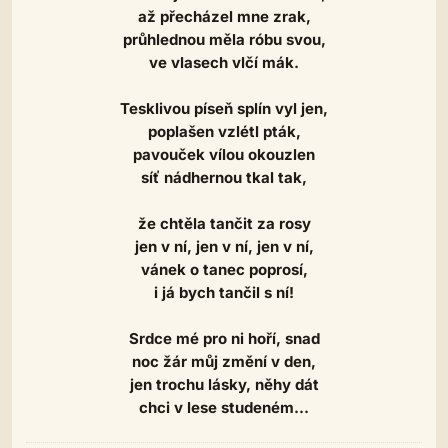
až přecházel mne zrak,
průhlednou měla róbu svou,
ve vlasech vlčí mák.
Tesklivou píseň splín vyl jen,
poplašen vzlétl pták,
pavouček vílou okouzlen
síť nádhernou tkal tak,
že chtěla tančit za rosy
jen v ní, jen v ní, jen v ní,
vánek o tanec poprosí,
i já bych tančil s ní!
Srdce mé pro ni hoří, snad
noc žár můj změní v den,
jen trochu lásky, něhy dát
chci v lese studeném...