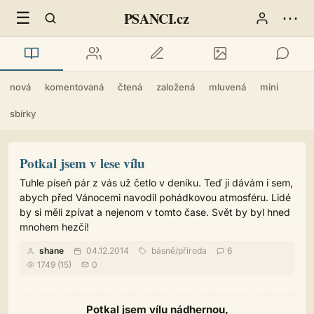
☰
⋯
PSANCI.cz
nová
komentovaná
čtená
založená
mluvená
mini
sbírky
Potkal jsem v lese vílu
Tuhle píseň pár z vás už četlo v deníku. Teď ji dávám i sem,
abych před Vánocemi navodil pohádkovou atmosféru. Lidé
by si měli zpívat a nejenom v tomto čase. Svět by byl hned
mnohem hezčí!
shane
04.12.2014
básně
/
příroda
6
1749 (15)
0
Potkal jsem vílu nádhernou,