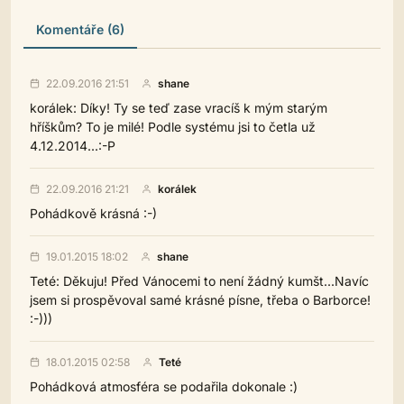
Komentáře (6)
22.09.2016 21:51
shane
korálek: Díky! Ty se teď zase vracíš k mým starým
hříškům? To je milé! Podle systému jsi to četla už
4.12.2014...:-P
22.09.2016 21:21
korálek
Pohádkově krásná :-)
19.01.2015 18:02
shane
Teté: Děkuju! Před Vánocemi to není žádný kumšt...Navíc
jsem si prospěvoval samé krásné písne, třeba o Barborce!
:-)))
18.01.2015 02:58
Teté
Pohádková atmosféra se podařila dokonale :)