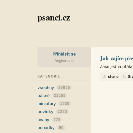
psanci
.
cz
Přihlásit se
Jak zajíce př
Registrovat
Zase jedna ptáko
KATEGORIE
shane
Sr
všechny
35955
básně
31255
miniatury
1939
povídky
2250
úvahy
775
pohádky
90