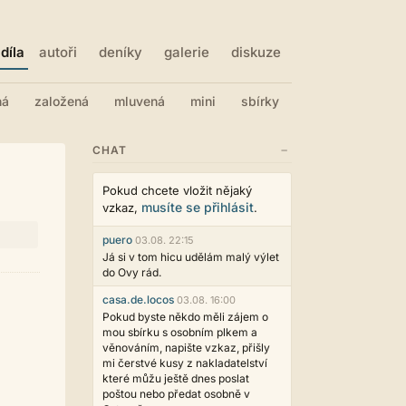
díla
autoři
deníky
galerie
diskuze
ná
založená
mluvená
mini
sbírky
−
CHAT
Pokud chcete vložit nějaký
musíte se přihlásit
vzkaz,
.
puero
03.08. 22:15
Já si v tom hicu udělám malý výlet
do Ovy rád.
casa.de.locos
03.08. 16:00
Pokud byste někdo měli zájem o
mou sbírku s osobním plkem a
věnováním, napište vzkaz, přišly
mi čerstvé kusy z nakladatelství
které můžu ještě dnes poslat
poštou nebo předat osobně v