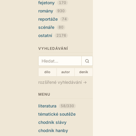
fejetony
170
romány
930
reportáže
74
scénáře
80
ostatní
2176
VYHLEDÁVÁNÍ
dílo
autor
deník
rozšířené vyhledávání →
MENU
literatura
58/330
tématické soutěže
chodník slávy
chodník hanby