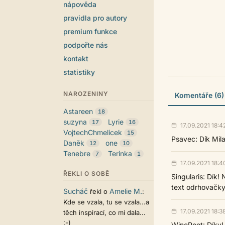
nápověda
pravidla pro autory
premium funkce
podpořte nás
kontakt
statistiky
NAROZENINY
Komentáře (6)
Astareen
18
suzyna
Lyrie
17
16
17.09.2021 18:4
VojtechChmelicek
15
Psavec: Dík Milan
Daněk
one
12
10
Tenebre
Terinka
7
1
17.09.2021 18:4
ŘEKLI O SOBĚ
Singularis: Dík!
text odrhovačky.
Sucháč
Amelie M.
řekl o
:
Kde se vzala, tu se vzala...a
17.09.2021 18:3
těch inspirací, co mi dala...
:-)
WinePoet: Díky!