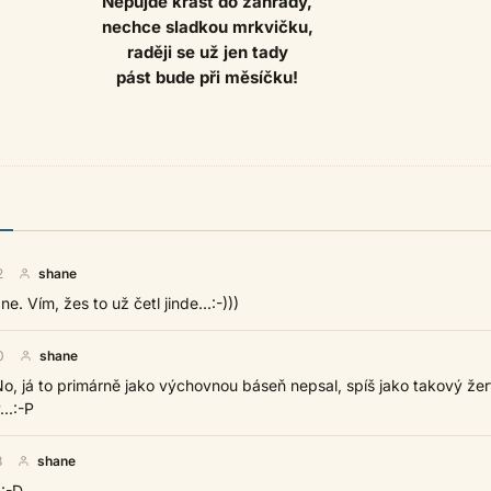
Nepůjde krást do zahrady,
nechce sladkou mrkvičku,
raději se už jen tady
pást bude při měsíčku!
2
shane
e. Vím, žes to už četl jinde...:-)))
0
shane
 No, já to primárně jako výchovnou báseň nepsal, spíš jako takový že
..:-P
8
shane
 :-D