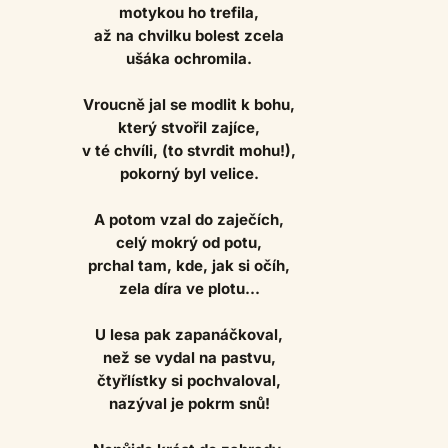
motykou ho trefila,
až na chvilku bolest zcela
ušáka ochromila.
Vroucně jal se modlit k bohu,
který stvořil zajíce,
v té chvíli, (to stvrdit mohu!),
pokorný byl velice.
A potom vzal do zaječích,
celý mokrý od potu,
prchal tam, kde, jak si očíh,
zela díra ve plotu...
U lesa pak zapanáčkoval,
než se vydal na pastvu,
čtyřlístky si pochvaloval,
nazýval je pokrm snů!