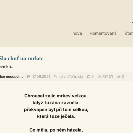
nová
komentovaná
čte
ešla chuť na mrkev
vinka...
dce nesoudí...
17.09.2021
básně
/
příroda
6
731 (7)
0
Chroupal zajíc mrkev velkou,
když tu rána zazněla,
překvapen byl při tom selkou,
která tuze ječela.
Co měla, po něm házela,