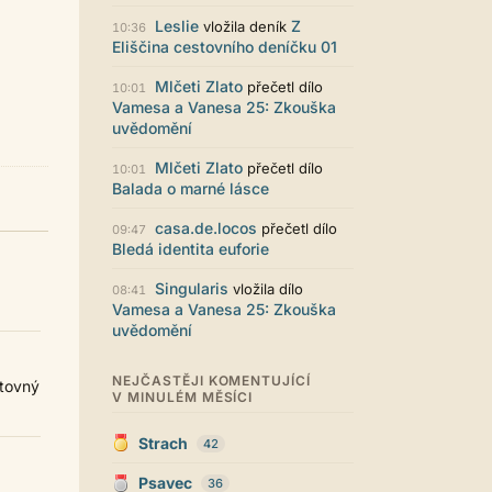
Zajímavý počin. Líbí se mi jak je to
graficky promyšlené.
Leslie
Z
vložila deník
10:36
Eliščina cestovního deníčku 01
Santiago Dibla
29.07. 11:01
Ahoj všem! Právě jsem publikoval
Mlčeti Zlato
přečetl dílo
10:01
svou druhou sbírku. Dostupná je ve
Vamesa a Vanesa 25: Zkouška
formátu pdf. Budu moc rád za
uvědomění
přečtení! Sbírka nese název Já v
sobě, dostupná je například zde:
Mlčeti Zlato
přečetl dílo
10:01
https://www.palmknihy.cz/ekniha/j
Balada o marné lásce
a-v-sobe-428529 Santiago :)
Kristína Melegová
27.07. 21:01
casa.de.locos
přečetl dílo
09:47
super práca, symbol toho, že to tu
Bledá identita euforie
ešte žije
Singularis
vložila dílo
08:41
Strach
26.07. 21:35
Vamesa a Vanesa 25: Zkouška
Pena pace Lukio,... bude to tvrdy
uvědomění
zvykani po tech x letech ale
zvykneme sei
NEJČASTĚJI KOMENTUJÍCÍ
rtovný
Terri42
26.07. 20:42
V MINULÉM MĚSÍCI
Na mobilu to vypadá super :-)
chvilku jsem si zvykala, ale je to
Strach
moc pěkné
42
LUKiO
26.07. 20:38
Psavec
36