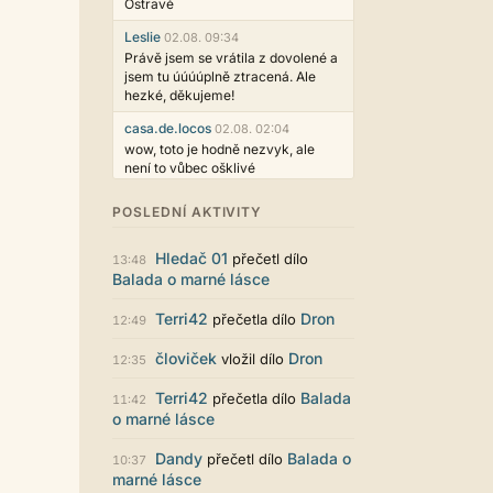
Ostravě
Leslie
02.08. 09:34
Právě jsem se vrátila z dovolené a
jsem tu úúúúplně ztracená. Ale
hezké, děkujeme!
casa.de.locos
02.08. 02:04
wow, toto je hodně nezvyk, ale
není to vůbec ošklivé
Jarda468
31.07. 12:50
POSLEDNÍ AKTIVITY
Už i počet přečtení jde vidět,
reklama co zasahovala do chatu je
Hledač 01
přečetl dílo
myslím také už v pořádku,
13:48
Balada o marné lásce
perfektní práce :)
Singularis
30.07. 06:19
Terri42
Dron
přečetla dílo
12:49
Líbí se mi tmavá varianta nového
vzhledu. Na některých místech
človiček
Dron
vložil dílo
12:35
jsou sice mezi prvky příliš velké
mezery, ale když mě to bude štvát,
Terri42
Balada
přečetla dílo
11:42
určitě to půjde upravit místním
o marné lásce
stylem... Celkově je styl dobře
funkční a příjemný. Podvedl se.
Dandy
Balada o
přečetl dílo
10:37
puero
marné lásce
29.07. 11:53