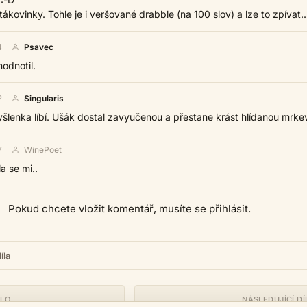
ákovinky. Tohle je i veršované drabble (na 100 slov) a lze to zpívat..
4
Psavec
odnotil.
2
Singularis
yšlenka líbí. Ušák dostal zavyučenou a přestane krást hlídanou mrke
7
WinePoet
a se mi..
Pokud chcete vložit komentář, musíte se přihlásit.
íla
ÍLO
NÁSLEDUJÍCÍ DÍ