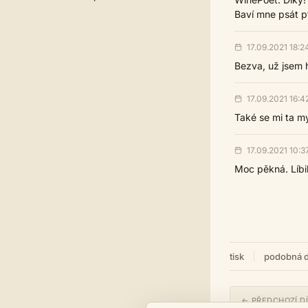
Baví mne psát pt
17.09.2021 18:2
Bezva, už jsem h
17.09.2021 16:4
Také se mi ta m
17.09.2021 10:3
Moc pěkná. Líbil
tisk
podobná d
← PŘEDCHOZÍ D