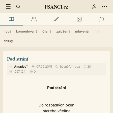
☰
⋯
PSANCI.cz
nová
komentovaná
čtená
založená
mluvená
mini
sbírky
Pod strání
Amadeo´´
07.09.2015
básně
/
příroda
20
1297 (24)
0
Pod strání
Do rozpadlých oken
starého včelína