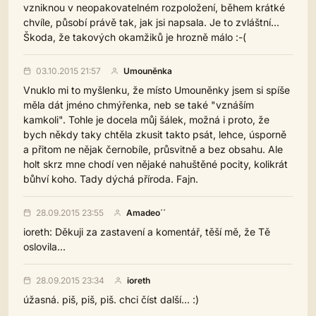
vzniknou v neopakovatelném rozpoložení, během krátké
chvíle, působí právě tak, jak jsi napsala. Je to zvláštní...
Škoda, že takových okamžiků je hrozně málo :-(
03.10.2015 21:57
Umouněnka
Vnuklo mi to myšlenku, že místo Umouněnky jsem si spíše
měla dát jméno chmýřenka, neb se také "vznáším
kamkoli". Tohle je docela můj šálek, možná i proto, že
bych někdy taky chtěla zkusit takto psát, lehce, úsporně
a přitom ne nějak černobíle, průsvitně a bez obsahu. Ale
holt skrz mne chodí ven nějaké nahuštěné pocity, kolikrát
bůhví koho. Tady dýchá příroda. Fajn.
28.09.2015 23:55
Amadeo´´
ioreth: Děkuji za zastavení a komentář, těší mě, že Tě
oslovila...
28.09.2015 23:34
ioreth
úžasná. piš, piš, piš. chci číst další... :)