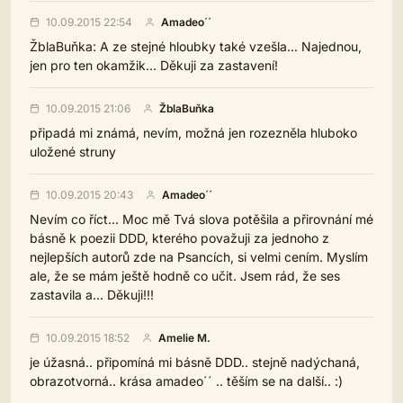
10.09.2015 22:54
Amadeo´´
ŽblaBuňka: A ze stejné hloubky také vzešla... Najednou,
jen pro ten okamžik... Děkuji za zastavení!
10.09.2015 21:06
ŽblaBuňka
připadá mi známá, nevím, možná jen rozezněla hluboko
uložené struny
10.09.2015 20:43
Amadeo´´
Nevím co říct... Moc mě Tvá slova potěšila a přirovnání mé
básně k poezii DDD, kterého považuji za jednoho z
nejlepších autorů zde na Psancích, si velmi cením. Myslím
ale, že se mám ještě hodně co učit. Jsem rád, že ses
zastavila a... Děkuji!!!
10.09.2015 18:52
Amelie M.
je úžasná.. připomíná mi básně DDD.. stejně nadýchaná,
obrazotvorná.. krása amadeo´´ .. těším se na další.. :)