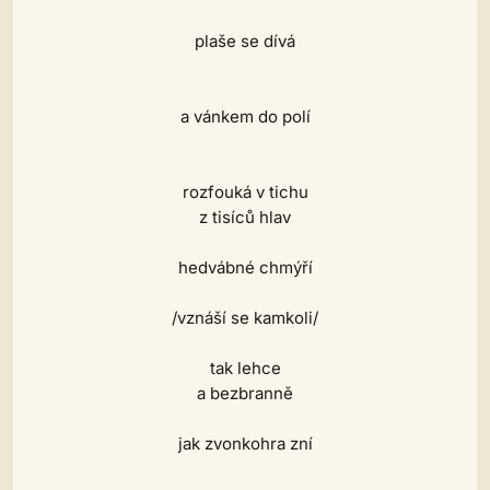
plaše se dívá
a vánkem do polí
rozfouká v tichu
z tisíců hlav
hedvábné chmýří
/vznáší se kamkoli/
tak lehce
a bezbranně
jak zvonkohra zní