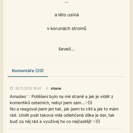
...
a léto usíná
v korunách stromů
ševelí...
Komentáře (20)
30.11.2015 19:41
shane
Amadeo´´: Potěšení bylo na mé straně a jak je vidět z
komentíků ostatních, nebyl jsem sám...:-)))
No a reagoval jsem jen tak, jak jsem to cítil a jak to mám
rád. Umět psát taková milá odlehčená dílka je dar, tak
buď za něj rád a využívej ho co nejčastěji! :-)))