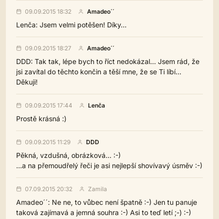
09.09.2015 18:32
Amadeo´´
Lenča: Jsem velmi potěšen! Díky...
09.09.2015 18:27
Amadeo´´
DDD: Tak tak, lépe bych to říct nedokázal... Jsem rád, že
jsi zavítal do těchto končin a těší mne, že se Ti líbí...
Děkuji!
09.09.2015 17:44
Lenča
Prostě krásná :)
09.09.2015 11:29
DDD
Pěkná, vzdušná, obrázková... :-)
...a na přemoudřelý řeči je asi nejlepší shovívavý úsměv :-)
07.09.2015 20:32
Zamila
Amadeo´´: Ne ne, to vůbec není špatně :-) Jen tu panuje
taková zajímavá a jemná souhra :-) Asi to teď letí ;-) :-)