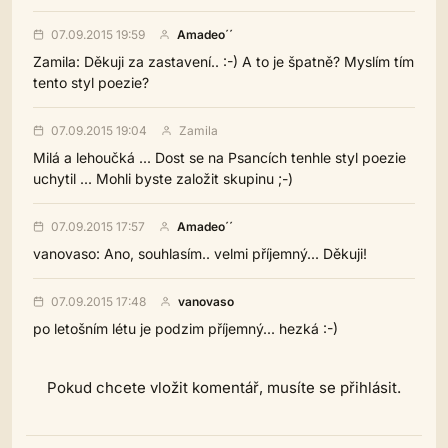
07.09.2015 19:59
Amadeo´´
Zamila: Děkuji za zastavení.. :-) A to je špatně? Myslím tím
tento styl poezie?
07.09.2015 19:04
Zamila
Milá a lehoučká ... Dost se na Psancích tenhle styl poezie
uchytil ... Mohli byste založit skupinu ;-)
07.09.2015 17:57
Amadeo´´
vanovaso: Ano, souhlasím.. velmi příjemný... Děkuji!
07.09.2015 17:48
vanovaso
po letošním létu je podzim příjemný... hezká :-)
Pokud chcete vložit komentář, musíte se přihlásit.