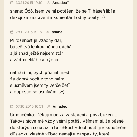
30.11.2015 19:10
Amadeo´´
shane: Óóó, jsem velmi potěšen, že se Ti báseň líbí a
děkuji za zastavení a komentář hodný poety :-)
28.11.2015 19:15
shane
Přirozenost je vzácný dar,
báseň tvá lehkou něhou dýchá,
a já snad ještě nejsem stár
a žádná elitářská pýcha
nebrání mi, bych přiznal hned,
že dobrý pocit z toho mám,
s úsměvem jsem ty verše četˇ
a doposud se usmívám...:-)
07.10.2015 16:51
Amadeo´´
Umouněnka: Děkuji moc za zastavení a povzbuzení...
Taková slova mě vždy velmi potěší. Všímám si, že básně,
do kterých se snažím tu lehkost vdechnout, ji v konečném
důsledku vlastně vůbec nemají a naopak ty, které