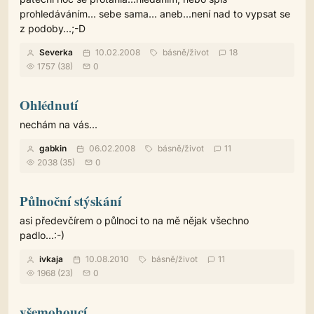
prohledáváním... sebe sama... aneb...není nad to vypsat se
z podoby...;-D
Severka
10.02.2008
básně
/
život
18
1757 (38)
0
Ohlédnutí
nechám na vás...
gabkin
06.02.2008
básně
/
život
11
2038 (35)
0
Půlnoční stýskání
asi předevčírem o půlnoci to na mě nějak všechno
padlo...:-)
ivkaja
10.08.2010
básně
/
život
11
1968 (23)
0
všemohoucí