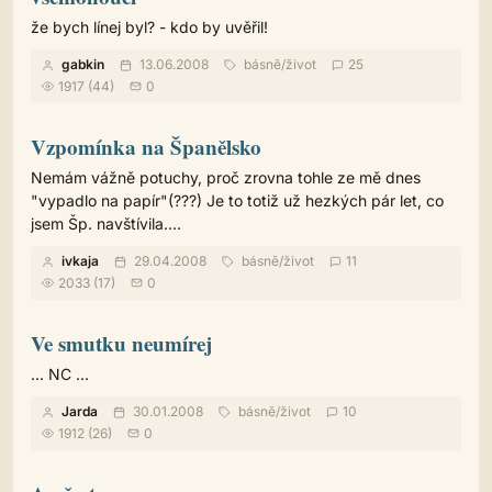
že bych línej byl? - kdo by uvěřil!
gabkin
13.06.2008
básně
/
život
25
1917 (44)
0
Vzpomínka na Španělsko
Nemám vážně potuchy, proč zrovna tohle ze mě dnes
"vypadlo na papír"(???) Je to totiž už hezkých pár let, co
jsem Šp. navštívila....
ivkaja
29.04.2008
básně
/
život
11
2033 (17)
0
Ve smutku neumírej
... NC ...
Jarda
30.01.2008
básně
/
život
10
1912 (26)
0