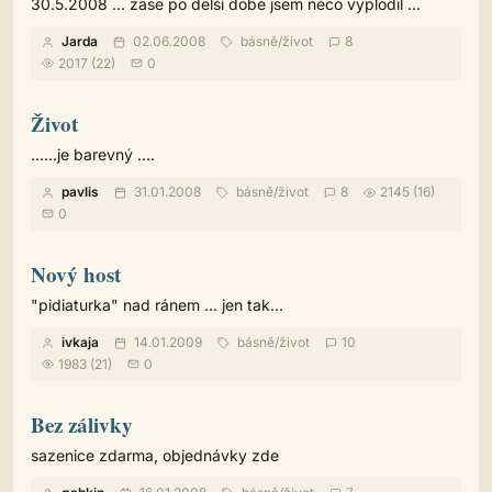
30.5.2008 ... zase po delší době jsem něco vyplodil ...
Jarda
02.06.2008
básně
/
život
8
2017 (22)
0
Život
......je barevný ....
pavlis
31.01.2008
básně
/
život
8
2145 (16)
0
Nový host
"pidiaturka" nad ránem ... jen tak...
ivkaja
14.01.2009
básně
/
život
10
1983 (21)
0
Bez zálivky
sazenice zdarma, objednávky zde