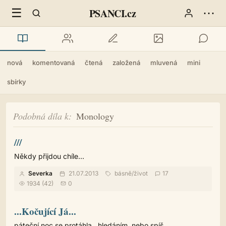
☰
⋯
PSANCI.cz
nová
komentovaná
čtená
založená
mluvená
mini
sbírky
Podobná díla k
Monology
///
Někdy přijdou chíle...
Severka
21.07.2013
básně
/
život
17
1934 (42)
0
...Kočující Já...
páteční noc se protáhla...hledáním, nebo spíš