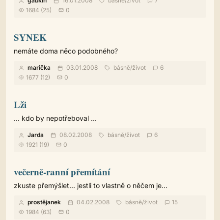
gabkin
16.01.2008
básně
/
život
7
1684 (25)
0
SYNEK
nemáte doma něco podobného?
marička
03.01.2008
básně
/
život
6
1677 (12)
0
Lži
... kdo by nepotřeboval ...
Jarda
08.02.2008
básně
/
život
6
1921 (19)
0
večerně-ranní přemítání
zkuste přemýšlet... jestli to vlastně o něčem je...
prostějanek
04.02.2008
básně
/
život
15
1984 (63)
0