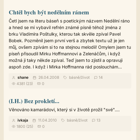
Chtěl bych být nedělním ránem
Četl jsem na literu báseň s poetickým názvem Nedělní ráno
a hned se mi vybavil refrén známé písně téhož jména z
brku Vladimíra Poštulky, kterou tak skvěle zpíval Pavel
Bobek. Pozměnil jsem první verš a zbytek textu už je jen
můj, ovšem zpívám si to na stejnou melodii! Omylem jsem tu
píseň přisoudil Mirku Hoffmannovi a Zelenáčům, i když
možná ji taky někde zpíval. Teď jsem to zjistil a opravuji
aspoň zde. I když i Mirka Hoffmanna rád poslouchám...
shane
26.04.2008
básně
/
život
14
4381 (23)
0
(I.H.) Bez prokletí...
Věnováno kamarádovi, který si v životě prožil "své"....
ivkaja
11.04.2010
básně
/
život
13
1800 (25)
0