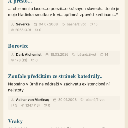
A přesto...
...tohle není o lásce...o poezii...o krásných slovech....tohle je
moje hladinka smutku v krvi...upřímná zpověď květinám...*
Severka
04.07.2008
básně
/
život
15
2065 (49)
0
Borovice
Dark Alchemist
18.03.2026
básně
/
život
14
178 (13)
0
Zoufale předčítám ze stránek katedrály..
Napsáno v Brně na nádraží v záchvatu existencionální
nejistoty.
Asinar van Martinaq
30.01.2008
básně
/
život
5
1347 (13)
0
Vraky