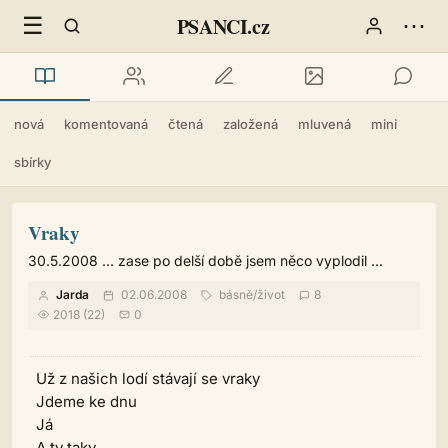
☰
⋯
PSANCI.cz
nová
komentovaná
čtená
založená
mluvená
mini
sbírky
Vraky
30.5.2008 ... zase po delší době jsem něco vyplodil ...
Jarda
02.06.2008
básně
/
život
8
2018 (22)
0
Už z našich lodí stávají se vraky
Jdeme ke dnu
Já
A ty taky