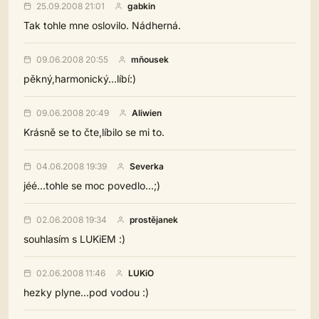
25.09.2008 21:01
gabkin
Tak tohle mne oslovilo. Nádherná.
09.06.2008 20:55
mňousek
pěkný,harmonický...líbí:)
09.06.2008 20:49
Aliwien
Krásně se to čte,líbilo se mi to.
04.06.2008 19:39
Severka
jéé...tohle se moc povedlo...;)
02.06.2008 19:34
prostějanek
souhlasím s LUKiEM :)
02.06.2008 11:46
LUKiO
hezky plyne...pod vodou :)