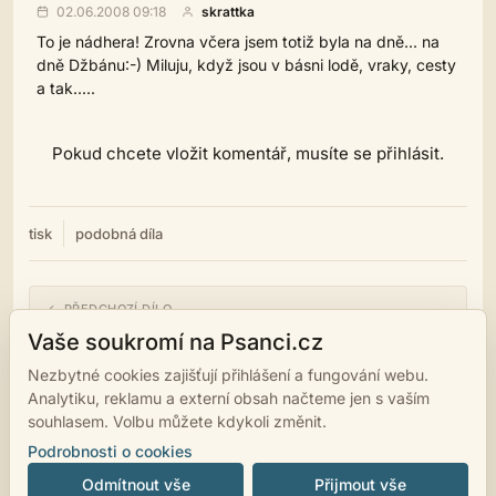
02.06.2008 09:18
skrattka
To je nádhera! Zrovna včera jsem totiž byla na dně... na
dně Džbánu:-) Miluju, když jsou v básni lodě, vraky, cesty
a tak.....
Pokud chcete vložit komentář, musíte se přihlásit.
tisk
podobná díla
← PŘEDCHOZÍ DÍLO
Rozměr vesmíru
Vaše soukromí na Psanci.cz
Nezbytné cookies zajišťují přihlášení a fungování webu.
NÁSLEDUJÍCÍ DÍLO →
Analytiku, reklamu a externí obsah načteme jen s vaším
Zavolejte psychiatra
souhlasem. Volbu můžete kdykoli změnit.
Podrobnosti o cookies
Odmítnout vše
Přijmout vše