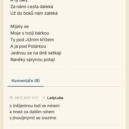
Za námi cesta daleká
Už do boků nám zatéká
Míjely se
Moje s tvojí bárkou
Ty pod Jižním křížem
A já pod Polárkou
Jednou se na dně setkají
Navěky splynou potají
Komentáře (8)
09.11.2011 11:11
LadyLoba
s (ně)jednou lodí se minem
a hned za dalším rohem
s jinou(jinými) se srazíme