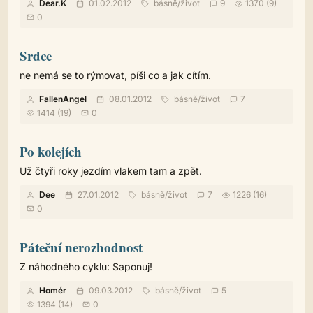
Dear.K
01.02.2012
básně
/
život
9
1370 (9)
0
Srdce
ne nemá se to rýmovat, píši co a jak cítím.
FallenAngel
08.01.2012
básně
/
život
7
1414 (19)
0
Po kolejích
Už čtyři roky jezdím vlakem tam a zpět.
Dee
27.01.2012
básně
/
život
7
1226 (16)
0
Páteční nerozhodnost
Z náhodného cyklu: Saponuj!
Homér
09.03.2012
básně
/
život
5
1394 (14)
0