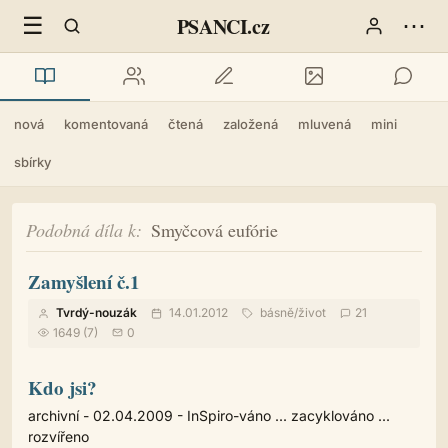
☰
⋯
PSANCI.cz
nová
komentovaná
čtená
založená
mluvená
mini
sbírky
Podobná díla k
Smyčcová eufórie
Zamyšlení č.1
Tvrdý-nouzák
14.01.2012
básně
/
život
21
1649 (7)
0
Kdo jsi?
archivní - 02.04.2009 - InSpiro-váno ... zacyklováno ...
rozvířeno