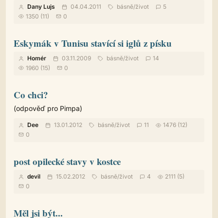
Dany Lujs
04.04.2011
básně
/
život
5
1350 (11)
0
Eskymák v Tunisu stavící si iglů z písku
Homér
03.11.2009
básně
/
život
14
1960 (15)
0
Co chci?
(odpověď pro Pimpa)
Dee
13.01.2012
básně
/
život
11
1476 (12)
0
post opilecké stavy v kostce
devil
15.02.2012
básně
/
život
4
2111 (5)
0
Měl jsi být...