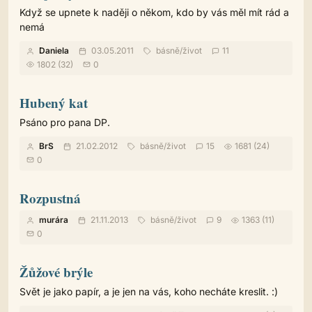
Když se upnete k naději o někom, kdo by vás měl mít rád a
nemá
Daniela
03.05.2011
básně
/
život
11
1802 (32)
0
Hubený kat
Psáno pro pana DP.
BrS
21.02.2012
básně
/
život
15
1681 (24)
0
Rozpustná
murára
21.11.2013
básně
/
život
9
1363 (11)
0
Žůžové brýle
Svět je jako papír, a je jen na vás, koho necháte kreslit. :)