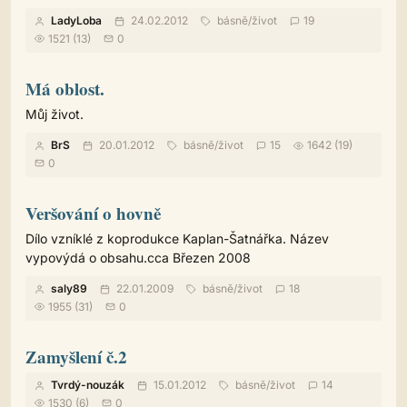
LadyLoba
24.02.2012
básně
/
život
19
1521 (13)
0
Má oblost.
Můj život.
BrS
20.01.2012
básně
/
život
15
1642 (19)
0
Veršování o hovně
Dílo vzníklé z koprodukce Kaplan-Šatnářka. Název
vypovýdá o obsahu.cca Březen 2008
saly89
22.01.2009
básně
/
život
18
1955 (31)
0
Zamyšlení č.2
Tvrdý-nouzák
15.01.2012
básně
/
život
14
1530 (6)
0