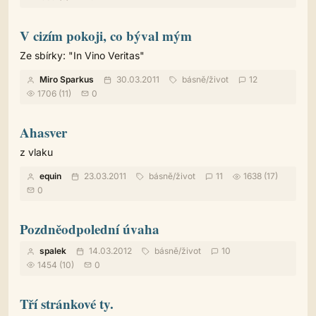
V cizím pokoji, co býval mým
Ze sbírky: "In Vino Veritas"
Miro Sparkus
30.03.2011
básně
/
život
12
1706 (11)
0
Ahasver
z vlaku
equin
23.03.2011
básně
/
život
11
1638 (17)
0
Pozdněodpolední úvaha
spalek
14.03.2012
básně
/
život
10
1454 (10)
0
Tří stránkové ty.