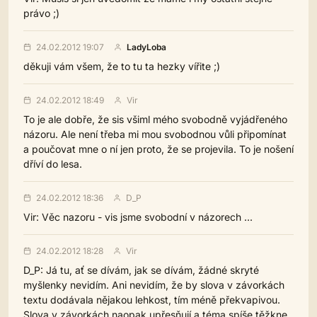
právo ;)
24.02.2012 19:07
LadyLoba
děkuji vám všem, že to tu ta hezky vířite ;)
24.02.2012 18:49
Vir
To je ale dobře, že sis všiml mého svobodně vyjádřeného
názoru. Ale není třeba mi mou svobodnou vůli připomínat
a poučovat mne o ní jen proto, že se projevila. To je nošení
dříví do lesa.
24.02.2012 18:36
D_P
Vir: Věc nazoru - vis jsme svobodní v názorech ...
24.02.2012 18:28
Vir
D_P: Já tu, ať se dívám, jak se dívám, žádné skryté
myšlenky nevidím. Ani nevidím, že by slova v závorkách
textu dodávala nějakou lehkost, tím méně překvapivou.
Slova v závorkách naopak upřesňují a téma spíše těžkne.