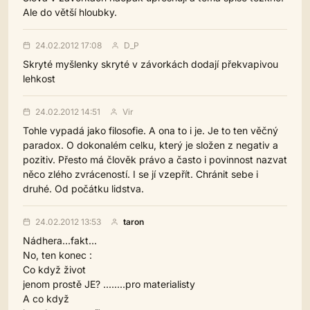
Ale do větší hloubky.
24.02.2012 17:08
D_P
Skryté myšlenky skryté v závorkách dodají překvapivou
lehkost
24.02.2012 14:51
Vir
Tohle vypadá jako filosofie. A ona to i je. Je to ten věčný
paradox. O dokonalém celku, který je složen z negativ a
pozitiv. Přesto má člověk právo a často i povinnost nazvat
něco zlého zvráceností. I se jí vzepřít. Chránit sebe i
druhé. Od počátku lidstva.
24.02.2012 13:53
taron
Nádhera...fakt...
No, ten konec :
Co když život
jenom prostě JE? ........pro materialisty
A co když