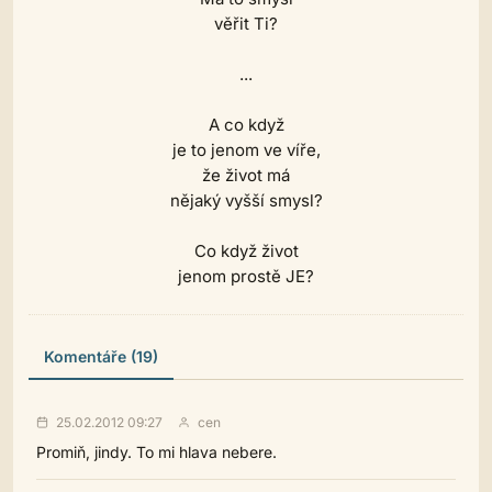
věřit Ti?
...
A co když
je to jenom ve víře,
že život má
nějaký vyšší smysl?
Co když život
jenom prostě JE?
Komentáře (19)
25.02.2012 09:27
cen
Promiň, jindy. To mi hlava nebere.