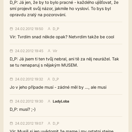
D_P: Já jen, že by to bylo pracné - každého ujišťovat, že
smí projevit svůj názor, jakmile ho vysloví. To bys byl
opravdu zralý na pozorování.
24.02.2012 19:50
D_P
Vir: Tvrdím snad někde opak? Netvrdim takže be cool
24.02.2012 19:45
Vir
D_P: Já jsem ti ten tvůj nebral, ani tě za něj neurážel. Tak
se tu nenaparuj s nějakým MUSEM.
24.02.2012 19:32
D_P
Jo v jeho případe musí - zádné měl by ..., ale musi
24.02.2012 19:30
LadyLoba
D_P: musí? ;-)
24.02.2012 19:07
D_P
Vir: Musíš si jen uvědomit že mame i my ostatni stejne