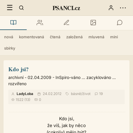
☰
⋯
PSANCI.cz
nová
komentovaná
čtená
založená
mluvená
mini
sbírky
Kdo jsi?
archivní - 02.04.2009 - InSpiro-váno ... zacyklováno ...
rozvířeno
LadyLoba
24.02.2012
básně
/
život
19
1522 (13)
0
Kdo jsi,
že víš, jak by něco
(cokoliv) mělo být?