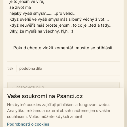
je to jenom ve víře,
že život má
nějaký vyšší smysl?.........pro věřící..
Když uvěříš ve vyšší smysl máš slíbený věčný život...,
když neuvěříš máš proste jenom , to co je...teď a tady...
Díky, že myslíš na všechny, hi,hi. :)
Pokud chcete vložit komentář, musíte se přihlásit.
tisk
podobná díla
← PŘEDCHOZÍ DÍLO
co vlastně vím?
Vaše soukromí na Psanci.cz
Nezbytné cookies zajišťují přihlášení a fungování webu.
NÁSLEDUJÍCÍ DÍLO →
Analytiku, reklamu a externí obsah načteme jen s vaším
Buď k sobě něžná
souhlasem. Volbu můžete kdykoli změnit.
Podrobnosti o cookies