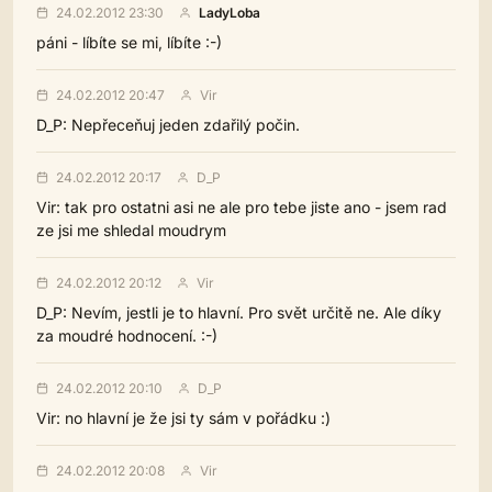
24.02.2012 23:30
LadyLoba
páni - líbíte se mi, líbíte :-)
24.02.2012 20:47
Vir
D_P: Nepřeceňuj jeden zdařilý počin.
24.02.2012 20:17
D_P
Vir: tak pro ostatni asi ne ale pro tebe jiste ano - jsem rad
ze jsi me shledal moudrym
24.02.2012 20:12
Vir
D_P: Nevím, jestli je to hlavní. Pro svět určitě ne. Ale díky
za moudré hodnocení. :-)
24.02.2012 20:10
D_P
Vir: no hlavní je že jsi ty sám v pořádku :)
24.02.2012 20:08
Vir