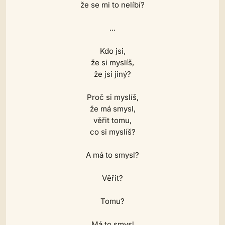
že se mi to nelíbí?
...
Kdo jsi,
že si myslíš,
že jsi jiný?
Proč si myslíš,
že má smysl,
věřit tomu,
co si myslíš?
A má to smysl?
Věřit?
Tomu?
Má to smysl