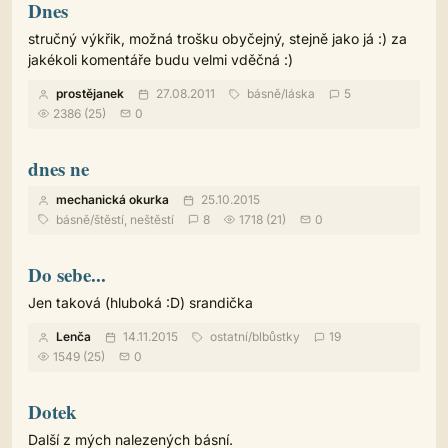
Dnes
stručný výkřik, možná trošku obyčejný, stejně jako já :) za
jakékoli komentáře budu velmi vděčná :)
prostějanek
27.08.2011
básně
/
láska
5
2386 (25)
0
dnes ne
mechanická okurka
25.10.2015
básně
/
štěstí, neštěstí
8
1718 (21)
0
Do sebe...
Jen taková (hluboká :D) srandička
Lenča
14.11.2015
ostatní
/
blbůstky
19
1549 (25)
0
Dotek
Další z mých nalezených básní.