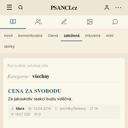
☰
⋯
PSANCI.cz
nová
komentovaná
čtená
založená
mluvená
mini
sbírky
Nejvícekrát založená díla
všechny
Kategorie
CENA ZA SVOBODU
Za jakoukoliv reakci budu vděčná.
Idara
13.04.2016
povídky
/
fantasy
14
1407 (25)
0