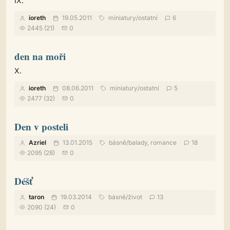
IX.
ioreth
19.05.2011
miniatury
/
ostatní
6
2445 (21)
0
den na moři
X.
ioreth
08.06.2011
miniatury
/
ostatní
5
2477 (32)
0
Den v posteli
Azriel
13.01.2015
básně
/
balady, romance
18
2095 (28)
0
Déšť
taron
19.03.2014
básně
/
život
13
2090 (24)
0