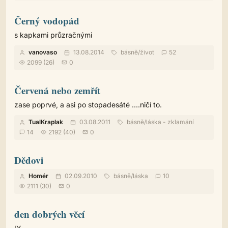
Černý vodopád
s kapkami průzračnými
vanovaso
13.08.2014
básně
/
život
52
2099 (26)
0
Červená nebo zemřít
zase poprvé, a asi po stopadesáté ....ničí to.
TualKraplak
03.08.2011
básně
/
láska - zklamání
14
2192 (40)
0
Dědovi
Homér
02.09.2010
básně
/
láska
10
2111 (30)
0
den dobrých věcí