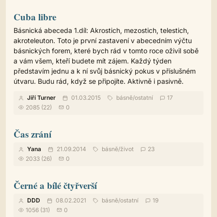
Cuba libre
Básnická abeceda 1.díl: Akrostich, mezostich, telestich,
akroteleuton. Toto je první zastavení v abecedním výčtu
básnických forem, které bych rád v tomto roce oživil sobě
a vám všem, kteří budete mít zájem. Každý týden
představím jednu a k ní svůj básnický pokus v příslušném
útvaru. Budu rád, když se připojíte. Aktivně i pasivně.
Jiří Turner
01.03.2015
básně
/
ostatní
17
2085 (22)
0
Čas zrání
Yana
21.09.2014
básně
/
život
23
2033 (26)
0
Černé a bílé čtyřverší
DDD
08.02.2021
básně
/
ostatní
19
1056 (31)
0