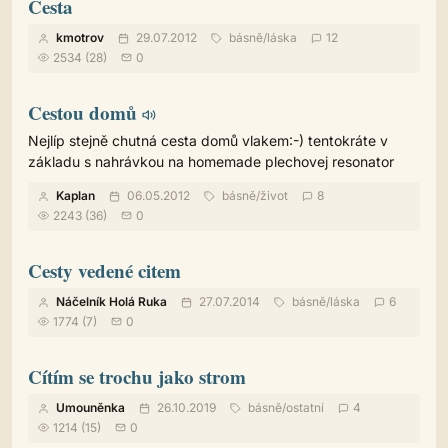
Cesta
kmotrov
29.07.2012
básně
/
láska
12
2534 (28)
0
Cestou domů
Nejlíp stejně chutná cesta domů vlakem:-) tentokráte v
základu s nahrávkou na homemade plechovej resonator
Kaplan
06.05.2012
básně
/
život
8
2243 (36)
0
Cesty vedené citem
Náčelník Holá Ruka
27.07.2014
básně
/
láska
6
1774 (7)
0
Cítím se trochu jako strom
Umouněnka
26.10.2019
básně
/
ostatní
4
1214 (15)
0