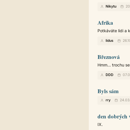
Nikytu
20
Afrika
Potkáváte lidi a 
lidus
26.1
Březnová
Hmm... trochu se
DDD
07.0
Byls sám
rry
24.03
den dobrých 
IX.