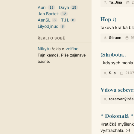
Ta_Jina
2
Auril
Daya
18
15
Jan Bartek
12
Hop :)
AenSL
T.H.
8
8
Lilyodjinud
8
taková krátká blbo
Gilraen
16
ŘEKLI O SOBĚ
Nikytu
volfino
řekla o
:
(Sla)bota..
Fajn kámoš. Píše zajímavé
básně.
..kdybych mohla 
S..a
21.0
Vdova sebevr
rozervaný bás
* Dokonalá *
Kratičká myšlenk
vyštrachala. :-)