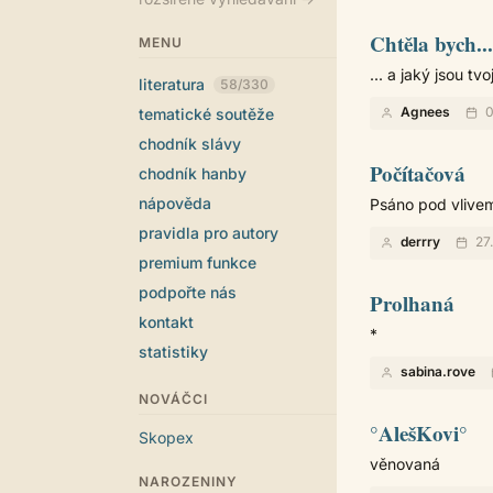
Chtěla bych...
MENU
... a jaký jsou tv
literatura
58/330
Agnees
0
tematické soutěže
chodník slávy
Počítačová
chodník hanby
nápověda
Psáno pod vlivem
pravidla pro autory
derrry
27
premium funkce
podpořte nás
Prolhaná
kontakt
*
statistiky
sabina.rove
NOVÁČCI
°AlešKovi°
Skopex
věnovaná
NAROZENINY