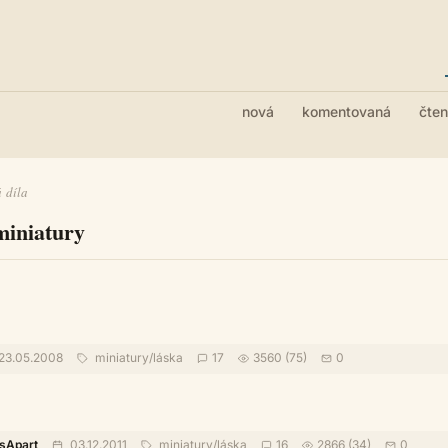
nová
komentovaná
čte
 díla
miniatury
23.05.2008
miniatury
/
láska
17
3560 (75)
0
sApart
03.12.2011
miniatury
/
láska
16
2866 (34)
0