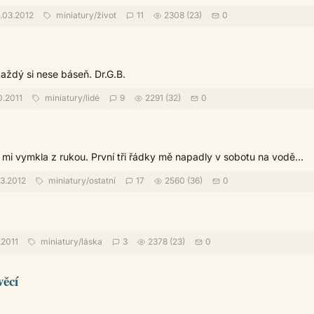
.03.2012
miniatury
/
život
11
2308 (23)
0
každý si nese báseň. Dr.G.B.
0.2011
miniatury
/
lidé
9
2291 (32)
0
 mi vymkla z rukou. První tři řádky mě napadly v sobotu na vodě...
3.2012
miniatury
/
ostatní
17
2560 (36)
0
.2011
miniatury
/
láska
3
2378 (23)
0
věcí