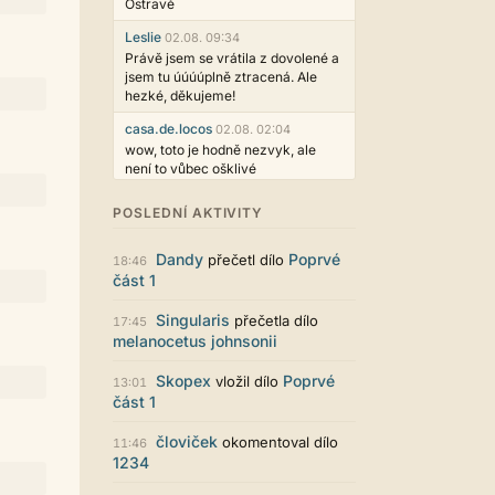
Ostravě
Leslie
02.08. 09:34
Právě jsem se vrátila z dovolené a
jsem tu úúúúplně ztracená. Ale
hezké, děkujeme!
casa.de.locos
02.08. 02:04
wow, toto je hodně nezvyk, ale
není to vůbec ošklivé
Jarda468
31.07. 12:50
POSLEDNÍ AKTIVITY
Už i počet přečtení jde vidět,
reklama co zasahovala do chatu je
Dandy
Poprvé
přečetl dílo
myslím také už v pořádku,
18:46
část 1
perfektní práce :)
Singularis
30.07. 06:19
Singularis
přečetla dílo
17:45
Líbí se mi tmavá varianta nového
melanocetus johnsonii
vzhledu. Na některých místech
jsou sice mezi prvky příliš velké
Skopex
Poprvé
vložil dílo
13:01
mezery, ale když mě to bude štvát,
část 1
určitě to půjde upravit místním
stylem... Celkově je styl dobře
človiček
okomentoval dílo
11:46
funkční a příjemný. Podvedl se.
1234
puero
29.07. 11:53