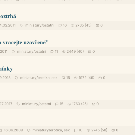
roztrhá
4.02.2011
miniatury
/
ostatní
16
2735 (45)
0
 vracejte uzavřené"
2011
miniatury
/
ostatní
11
2449 (40)
0
mínky
9.2015
miniatury
/
erotika, sex
15
1972 (49)
0
07.2017
miniatury
/
ostatní
15
1760 (25)
0
16.06.2009
miniatury
/
erotika, sex
10
2745 (58)
0