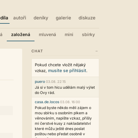
díla
autoři
deníky
galerie
diskuze
ná
založená
mluvená
mini
sbírky
−
CHAT
Pokud chcete vložit nějaký
musíte se přihlásit
vzkaz,
.
puero
03.08. 22:15
Já si v tom hicu udělám malý výlet
do Ovy rád.
casa.de.locos
03.08. 16:00
Pokud byste někdo měli zájem o
mou sbírku s osobním plkem a
věnováním, napište vzkaz, přišly
mi čerstvé kusy z nakladatelství
které můžu ještě dnes poslat
poštou nebo předat osobně v