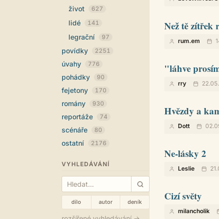
život
627
lidé
141
Než tě zítřek 
legrační
97
rum.em
1
povídky
2251
úvahy
776
"láhve prosím
pohádky
90
rry
22.05.
fejetony
170
romány
930
Hvězdy a ka
reportáže
74
Dott
02.0
scénáře
80
ostatní
2176
Ne-lásky 2
VYHLEDÁVÁNÍ
Leslie
21.
Cizí světy
dílo
autor
deník
milancholik
rozšířené vyhledávání →