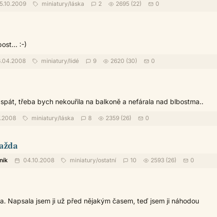
5.10.2009
miniatury
/
láska
2
2695 (22)
0
st... :-)
.04.2008
miniatury
/
lidé
9
2620 (30)
0
spát, třeba bych nekouřila na balkoně a nefárala nad blbostma..
7.2008
miniatury
/
láska
8
2359 (26)
0
ažda
ník
04.10.2008
miniatury
/
ostatní
10
2593 (26)
0
a. Napsala jsem ji už před nějakým časem, teď jsem ji náhodou