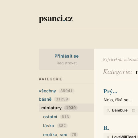
psanci
.
cz
Přihlásit se
Nejvícekrát založená
Registrovat
Kategorie
KATEGORIE
Prý...
všechny
35941
básně
31239
Nojo, říká se...
miniatury
1939
Bambule
ostatní
613
láska
382
R.
erotika, sex
79
LoveWillTearU