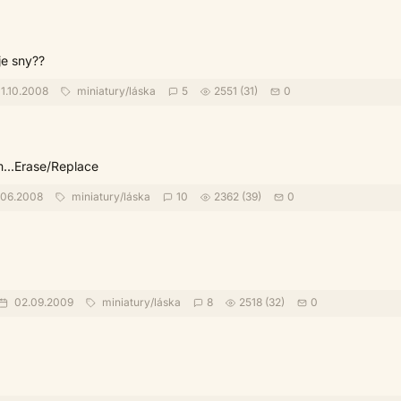
oje sny??
1.10.2008
miniatury
/
láska
5
2551 (31)
0
...Erase/Replace
.06.2008
miniatury
/
láska
10
2362 (39)
0
02.09.2009
miniatury
/
láska
8
2518 (32)
0