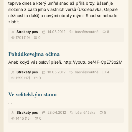
teprve dnes a který umřel snad až příliš brzy. Báseň je
složená z části jeho vlastních veršů (Ukolébavka, Ospalé
něžnosti a další) a novými obraty mými. Snad se nebude
zlobit.
Strakatý pes
14.05.2012
básně
/
smutné
8
1701 (19)
0
Pohádkovejma očima
Aneb když vás osloví píseň. http://youtu.be/4F-CpE73o2M
Strakatý pes
10.05.2012
básně
/
smutné
4
1299 (17)
0
Ve velitelským stanu
...
Strakatý pes
23.04.2012
básně
/
láska
5
1445 (15)
0