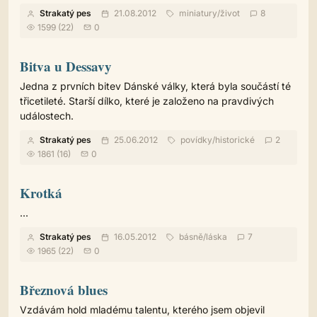
Strakatý pes
21.08.2012
miniatury
/
život
8
1599 (22)
0
Bitva u Dessavy
Jedna z prvních bitev Dánské války, která byla součástí té
třicetileté. Starší dílko, které je založeno na pravdivých
událostech.
Strakatý pes
25.06.2012
povídky
/
historické
2
1861 (16)
0
Krotká
...
Strakatý pes
16.05.2012
básně
/
láska
7
1965 (22)
0
Březnová blues
Vzdávám hold mladému talentu, kterého jsem objevil