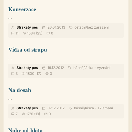
Konverzace
...
Strakatý pes
26.01.2013
ostatní
/
bez zařazení
11
1584 (23)
0
Víčka od sirupu
...
Strakatý pes
16.12.2012
básně
/
láska - vyznání
3
1800 (17)
0
Na dosah
...
Strakatý pes
07.12.2012
básně
/
láska - zklamání
7
1781 (19)
0
Nohy od bláta