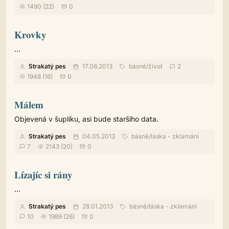
1490 (22)
0
Krovky
...
Strakatý pes
17.06.2013
básně
/
život
2
1948 (16)
0
Málem
Objevená v šuplíku, asi bude staršího data.
Strakatý pes
04.05.2013
básně
/
láska - zklamání
7
2143 (20)
0
Lízajíc si rány
...
Strakatý pes
28.01.2013
básně
/
láska - zklamání
10
1989 (26)
0