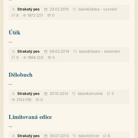
Strakatý pes
23.02.2015
básně
/
láska - vyznání
8
1972 (27)
0
Útěk
...
Strakatý pes
08.02.2014
básně
/
láska - zklamání
0
1856 (23)
0
Dělobuch
...
Strakatý pes
20.10.2013
básně
/
smutné
3
2153 (19)
0
Limitovaná edice
...
Strakatý pes
06.07.2013
básně
/
život
6