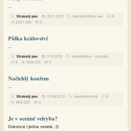
...
Strakatý pes
25.11.2012
básně
/
erotika, sex
9
2207 (28)
0
Půlka království
...
Strakatý pes
11.11.2012
básně
/
láska - vyznání
6
1556 (21)
0
Načichlý kouřem
...
Strakatý pes
01.09.2012
básně
/
smutné
8
1813 (20)
0
Je v oceáně velryba?
Dokonce i jedna veselá. :))