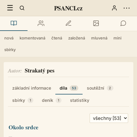
☰
⋯
PSANCI.cz
nová
komentovaná
čtená
založená
mluvená
mini
sbírky
Strakatý pes
Autor
základní informace
díla
soutěžní
53
2
sbírky
deník
statistiky
1
1
Okolo srdce
...