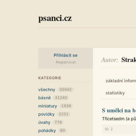
psanci
.
cz
Přihlásit se
Stra
Autor
Registrovat
KATEGORIE
základní infor
všechny
35942
statistiky
básně
31240
miniatury
1939
S umělci na b
povídky
2251
Třicetsedm (a pů
úvahy
776
2
pohádky
90