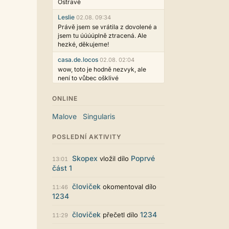
Ostravě
Leslie
02.08. 09:34
Právě jsem se vrátila z dovolené a
jsem tu úúúúplně ztracená. Ale
hezké, děkujeme!
casa.de.locos
02.08. 02:04
wow, toto je hodně nezvyk, ale
není to vůbec ošklivé
Jarda468
31.07. 12:50
ONLINE
Už i počet přečtení jde vidět,
reklama co zasahovala do chatu je
Malove
Singularis
myslím také už v pořádku,
perfektní práce :)
POSLEDNÍ AKTIVITY
Singularis
30.07. 06:19
Líbí se mi tmavá varianta nového
Skopex
Poprvé
vložil dílo
13:01
vzhledu. Na některých místech
část 1
jsou sice mezi prvky příliš velké
mezery, ale když mě to bude štvát,
človiček
okomentoval dílo
11:46
určitě to půjde upravit místním
1234
stylem... Celkově je styl dobře
funkční a příjemný. Podvedl se.
človiček
1234
přečetl dílo
11:29
puero
29.07. 11:53