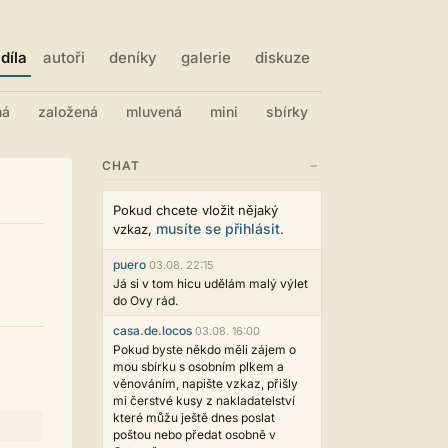
díla
autoři
deníky
galerie
diskuze
ná
založená
mluvená
mini
sbírky
−
CHAT
Pokud chcete vložit nějaký
musíte se přihlásit
vzkaz,
.
puero
03.08. 22:15
Já si v tom hicu udělám malý výlet
do Ovy rád.
casa.de.locos
03.08. 16:00
Pokud byste někdo měli zájem o
mou sbírku s osobním plkem a
věnováním, napište vzkaz, přišly
mi čerstvé kusy z nakladatelství
které můžu ještě dnes poslat
poštou nebo předat osobně v