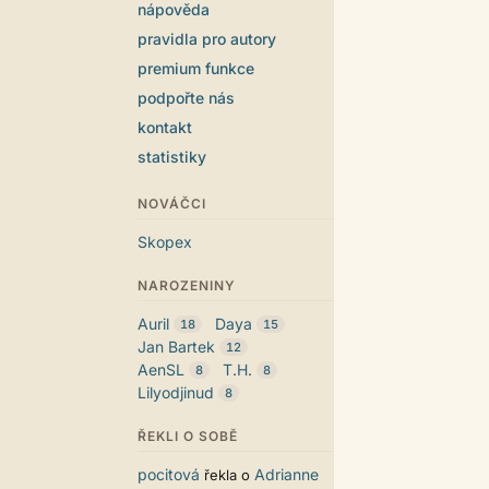
nápověda
pravidla pro autory
premium funkce
podpořte nás
kontakt
statistiky
NOVÁČCI
Skopex
NAROZENINY
Auril
Daya
18
15
Jan Bartek
12
AenSL
T.H.
8
8
Lilyodjinud
8
ŘEKLI O SOBĚ
pocitová
Adrianne
řekla o