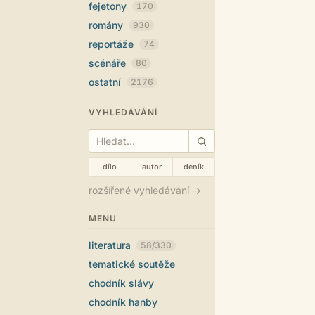
fejetony
170
romány
930
reportáže
74
scénáře
80
ostatní
2176
VYHLEDÁVÁNÍ
dílo
autor
deník
rozšířené vyhledávání →
MENU
literatura
58/330
tematické soutěže
chodník slávy
chodník hanby