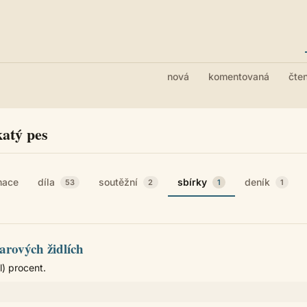
nová
komentovaná
čte
katý pes
mace
díla
soutěžní
sbírky
deník
53
2
1
1
arových židlích
l) procent.