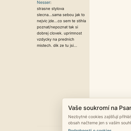
Nesser
:
strasne stylova
slecna...sama sebou jak to
nejvic jde...co sem te stihla
poznat/nepoznat tak si
dobrej clovek. uprimnost
vzdycky na prednich
mistech. dik ze tu jsi...
Vaše soukromí na Psa
Nezbytné cookies zajišťují přihl
obsah načteme jen s vaším souh
Podrobnosti o cookies