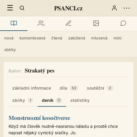
☰
⋯
PSANCI.cz
nová
komentovaná
čtená
založená
mluvená
mini
sbírky
Strakatý pes
Autor
základní informace
díla
soutěžní
53
2
sbírky
deník
statistiky
1
1
Monstruozní kosočtverec
Když má člověk nudně-nasranou náladu a prostě chce
napsat nějaký cynický sračky. Jo.