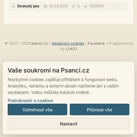
Strakatý pes
31.03.2013
3
1206(10)
© 2007 - 2026
psanci.cz
•
Nastavení cookies
•
Facebook
• Programming
by
LUKiO
Vaše soukromí na Psanci.cz
Nezbytné cookies zajišťují přihlášení a fungování webu.
Analytiku, reklamu a externí obsah načteme jen s vaším
souhlasem. Volbu můžete kdykoli změnit.
Podrobnosti o cookies
Odmítnout vše
Přijmout vše
Nastavit