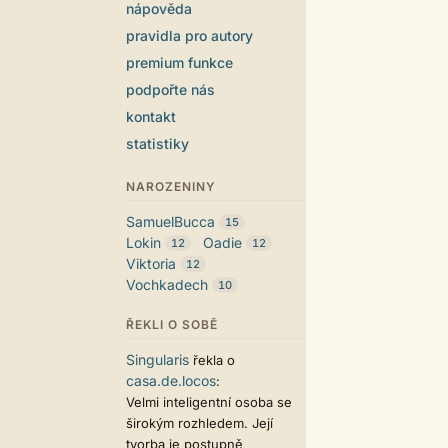
nápověda
pravidla pro autory
premium funkce
podpořte nás
kontakt
statistiky
NAROZENINY
SamuelBucca
15
Lokin
Oadie
12
12
Viktoria
12
Vochkadech
10
ŘEKLI O SOBĚ
Singularis
řekla o
casa.de.locos
:
Velmi inteligentní osoba se
širokým rozhledem. Její
tvorba je postupně