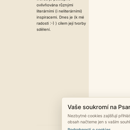
ovlivňována různými
literárními (i neliterárními)
inspiracemi. Dnes je (k mé
radosti :-) ) cílem její tvorby
sdělení.
Vaše soukromí na Psa
Nezbytné cookies zajišťují přihl
obsah načteme jen s vaším souh
Podrobnosti o cookies