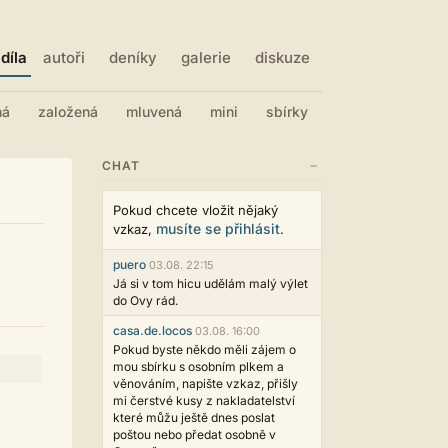
díla
autoři
deníky
galerie
diskuze
ná
založená
mluvená
mini
sbírky
−
CHAT
Pokud chcete vložit nějaký
musíte se přihlásit
vzkaz,
.
puero
03.08. 22:15
Já si v tom hicu udělám malý výlet
do Ovy rád.
casa.de.locos
03.08. 16:00
Pokud byste někdo měli zájem o
mou sbírku s osobním plkem a
věnováním, napište vzkaz, přišly
mi čerstvé kusy z nakladatelství
které můžu ještě dnes poslat
poštou nebo předat osobně v