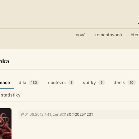
nová
komentovaná
čte
nka
rmace
díla
soutěžní
sbírky
deník
180
1
5
10
statistiky
01.08.2012
41, žena
180
2025
/
1231