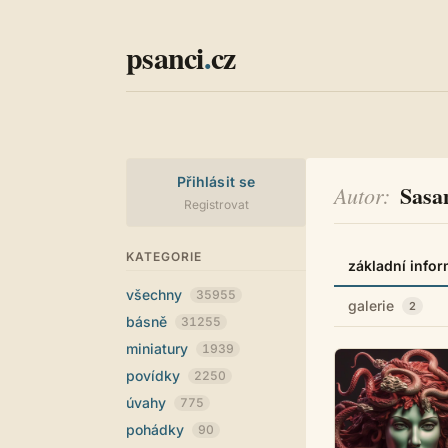
psanci
.
cz
Přihlásit se
Sasa
Autor
Registrovat
KATEGORIE
základní info
všechny
35955
galerie
2
básně
31255
miniatury
1939
povídky
2250
úvahy
775
pohádky
90