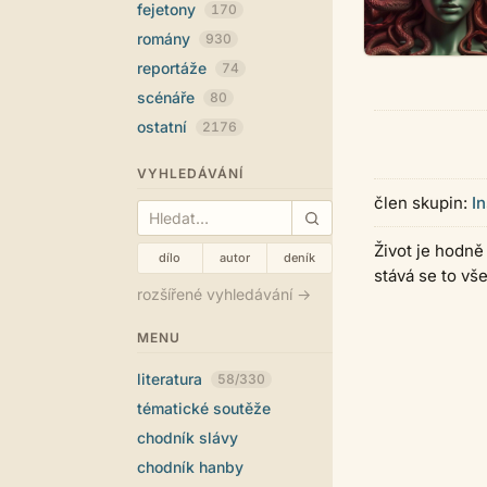
fejetony
170
romány
930
reportáže
74
scénáře
80
ostatní
2176
VYHLEDÁVÁNÍ
člen skupin:
I
Život je hodně 
dílo
autor
deník
stává se to vše
rozšířené vyhledávání →
MENU
literatura
58/330
tématické soutěže
chodník slávy
chodník hanby