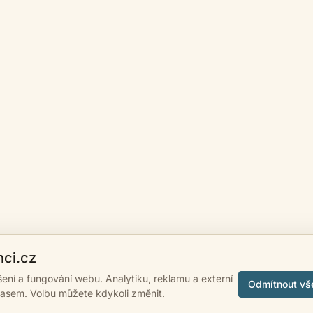
nci.cz
ášení a fungování webu. Analytiku, reklamu a externí
Odmítnout vš
lasem. Volbu můžete kdykoli změnit.