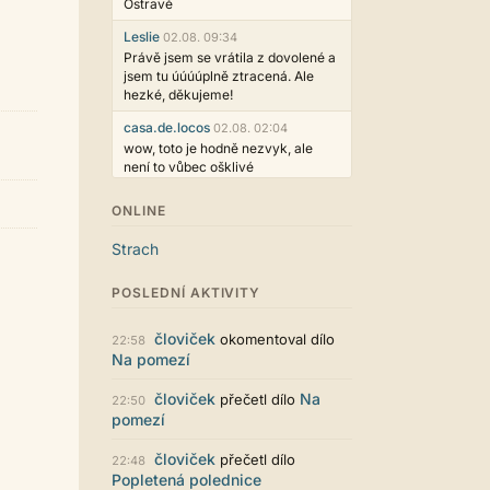
Ostravě
Leslie
02.08. 09:34
Právě jsem se vrátila z dovolené a
jsem tu úúúúplně ztracená. Ale
hezké, děkujeme!
casa.de.locos
02.08. 02:04
wow, toto je hodně nezvyk, ale
není to vůbec ošklivé
Jarda468
31.07. 12:50
ONLINE
Už i počet přečtení jde vidět,
reklama co zasahovala do chatu je
Strach
myslím také už v pořádku,
perfektní práce :)
POSLEDNÍ AKTIVITY
Singularis
30.07. 06:19
Líbí se mi tmavá varianta nového
človiček
okomentoval dílo
22:58
vzhledu. Na některých místech
Na pomezí
jsou sice mezi prvky příliš velké
mezery, ale když mě to bude štvát,
človiček
Na
přečetl dílo
22:50
určitě to půjde upravit místním
pomezí
stylem... Celkově je styl dobře
funkční a příjemný. Podvedl se.
človiček
přečetl dílo
22:48
puero
29.07. 11:53
Popletená polednice