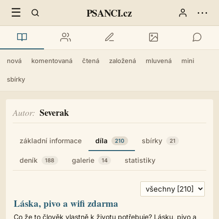
☰
⋯
PSANCI.cz
nová
komentovaná
čtená
založená
mluvená
mini
sbírky
Severak
Autor
základní informace
díla
sbírky
210
21
deník
galerie
statistiky
188
14
Láska, pivo a wifi zdarma
Co že to člověk vlastně k životu potřebuje? Lásku, pivo a