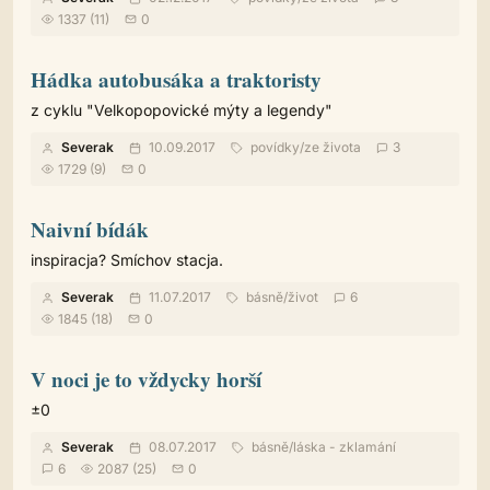
1337 (11)
0
Hádka autobusáka a traktoristy
z cyklu "Velkopopovické mýty a legendy"
Severak
10.09.2017
povídky
/
ze života
3
1729 (9)
0
Naivní bídák
inspiracja? Smíchov stacja.
Severak
11.07.2017
básně
/
život
6
1845 (18)
0
V noci je to vždycky horší
±0
Severak
08.07.2017
básně
/
láska - zklamání
6
2087 (25)
0