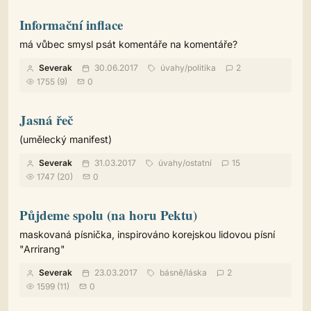
Informační inflace
má vůbec smysl psát komentáře na komentáře?
Severak
30.06.2017
úvahy
/
politika
2
1755 (9)
0
Jasná řeč
(umělecký manifest)
Severak
31.03.2017
úvahy
/
ostatní
15
1747 (20)
0
Půjdeme spolu (na horu Pektu)
maskovaná písnička, inspirováno korejskou lidovou písní
"Arrirang"
Severak
23.03.2017
básně
/
láska
2
1599 (11)
0