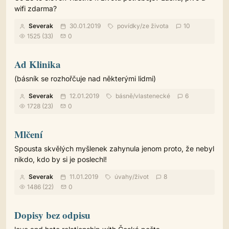
wifi zdarma?
Severak
30.01.2019
povídky
/
ze života
10
1525 (33)
0
Ad Klinika
(básník se rozhořčuje nad některými lidmi)
Severak
12.01.2019
básně
/
vlastenecké
6
1728 (23)
0
Mlčení
Spousta skvělých myšlenek zahynula jenom proto, že nebyl
nikdo, kdo by si je poslechl!
Severak
11.01.2019
úvahy
/
život
8
1486 (22)
0
Dopisy bez odpisu