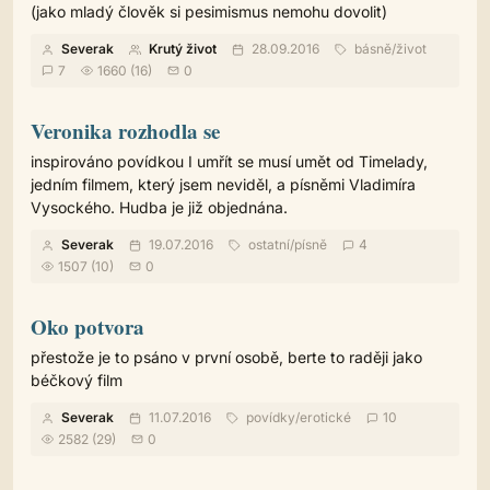
(jako mladý člověk si pesimismus nemohu dovolit)
Severak
Krutý život
28.09.2016
básně
/
život
7
1660 (16)
0
Veronika rozhodla se
inspirováno povídkou I umřít se musí umět od Timelady,
jedním filmem, který jsem neviděl, a písněmi Vladimíra
Vysockého. Hudba je již objednána.
Severak
19.07.2016
ostatní
/
písně
4
1507 (10)
0
Oko potvora
přestože je to psáno v první osobě, berte to raději jako
béčkový film
Severak
11.07.2016
povídky
/
erotické
10
2582 (29)
0