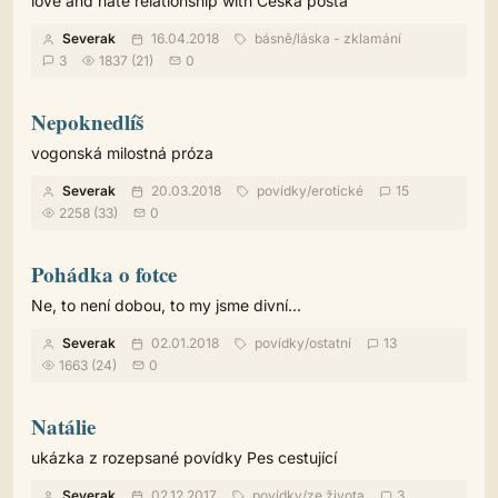
love and hate relationship with Česká pošta
Severak
16.04.2018
básně
/
láska - zklamání
3
1837 (21)
0
Nepoknedlíš
vogonská milostná próza
Severak
20.03.2018
povídky
/
erotické
15
2258 (33)
0
Pohádka o fotce
Ne, to není dobou, to my jsme divní...
Severak
02.01.2018
povídky
/
ostatní
13
1663 (24)
0
Natálie
ukázka z rozepsané povídky Pes cestující
Severak
02.12.2017
povídky
/
ze života
3