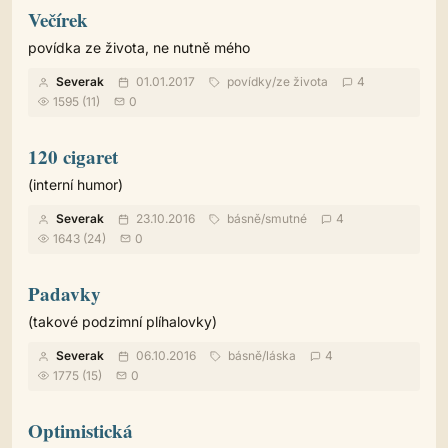
Večírek
povídka ze života, ne nutně mého
Severak
01.01.2017
povídky
/
ze života
4
1595 (11)
0
120 cigaret
(interní humor)
Severak
23.10.2016
básně
/
smutné
4
1643 (24)
0
Padavky
(takové podzimní plíhalovky)
Severak
06.10.2016
básně
/
láska
4
1775 (15)
0
Optimistická