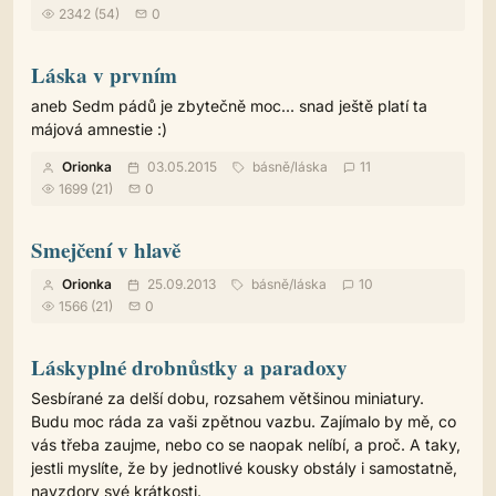
2342 (54)
0
Láska v prvním
aneb Sedm pádů je zbytečně moc... snad ještě platí ta
májová amnestie :)
Orionka
03.05.2015
básně
/
láska
11
1699 (21)
0
Smejčení v hlavě
Orionka
25.09.2013
básně
/
láska
10
1566 (21)
0
Láskyplné drobnůstky a paradoxy
Sesbírané za delší dobu, rozsahem většinou miniatury.
Budu moc ráda za vaši zpětnou vazbu. Zajímalo by mě, co
vás třeba zaujme, nebo co se naopak nelíbí, a proč. A taky,
jestli myslíte, že by jednotlivé kousky obstály i samostatně,
navzdory své krátkosti.