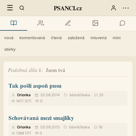
☰
⋯
PSANCI.cz
nová
komentovaná
čtená
založená
mluvená
mini
sbírky
Podobná díla k
Jsem tvá
Tak pošli aspoň pusu
Orionka
20.08.2014
básně
/
láska
20
1417 (27)
0
Schovávaná mezi smajlíky
Orionka
05.09.2013
básně
/
láska
16
1388 (17)
0