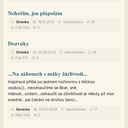
Nehořím, jen plápolám
Orionka
16.10.2013
básně
/
láska
18
1761 (26)
0
Dozvuky
Orionka
16.08.2023
básně
/
láska
14
734 (17)
0
...Na záhonech s máky žárlivosti...
Inspirace přišla po jednom rozhovoru s blízkou
osobou;)...neodnaučíme se líbat, snít,
milovat...ovšem...odnaučit se důvěřovat je někdy až moc
snadné...asi čekám na druhou šanci...
Severka
24.01.2008
básně
/
láska
17
1865 (43)
0