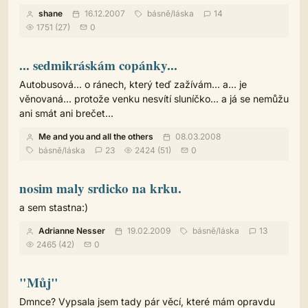
shane
16.12.2007
básně
/
láska
14
1751 (27)
0
... sedmikráskám copánky...
Autobusová... o ránech, který teď zažívám... a... je
věnovaná... protože venku nesvítí sluníčko... a já se nemůžu
ani smát ani brečet...
Me and you and all the others
08.03.2008
básně
/
láska
23
2424 (51)
0
nosim maly srdicko na krku.
a sem stastna:)
Adrianne Nesser
19.02.2009
básně
/
láska
13
2465 (42)
0
"Můj"
Dmnce? Vypsala jsem tady pár věcí, které mám opravdu