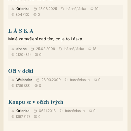
Orionka
13.08.2025
básně
/
láska
10
304 (10)
0
L Á S K A
Malé zamyšlení nad tím, co je to Láska...
shane
25.02.2009
básně
/
láska
18
2120 (35)
0
Oči v dešti
Weichtier
28.03.2009
básně
/
láska
9
1789 (38)
0
Koupu se v očích tvých
Orionka
06.11.2013
básně
/
láska
9
1357 (17)
0