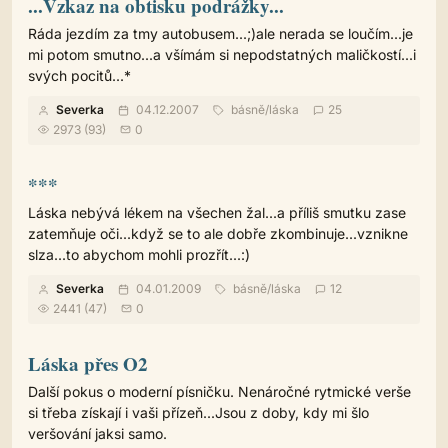
...Vzkaz na obtisku podrážky...
Ráda jezdím za tmy autobusem...;)ale nerada se loučím...je
mi potom smutno...a všímám si nepodstatných maličkostí...i
svých pocitů...*
Severka
04.12.2007
básně
/
láska
25
2973 (93)
0
***
Láska nebývá lékem na všechen žal...a příliš smutku zase
zatemňuje oči...když se to ale dobře zkombinuje...vznikne
slza...to abychom mohli prozřít...:)
Severka
04.01.2009
básně
/
láska
12
2441 (47)
0
Láska přes O2
Další pokus o moderní písničku. Nenáročné rytmické verše
si třeba získají i vaši přízeň...Jsou z doby, kdy mi šlo
veršování jaksi samo.