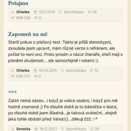
Potajmu
Orionka
13.11.2013
básně
/
láska
24
1899 (29)
0
Zapomeň na mě
Starší pokus o písňový text. Takto je příliš stereotypní,
zkoušela jsem upravit, mám různé verze s refrénem, ale
pořád to není ono. Proto prosím o názor čtenáře, kteří mají s
písněmi zkušenost... ale samozřejmě i ostatní :).
Orionka
15.04.2016
básně
/
láska
13
1580 (17)
0
***
Zatím nemá název...i když je velice osobní, i když pro mě
hodně znamená ;) Po dlouhé době je to básnička o lásce,
po dlouhé době jsem šťastná...je taková sváteční...stejně
jako tohle období před Vánoci;)...děkuji ččč :-*
Severka
18.12.2007
básně
/
láska
28