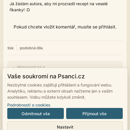
Já žádám autora, aby mi prozradil recept na veselé
říkanky! :D
Pokud chcete vložit komentář, musíte se přihlásit.
tisk
podobná díla
← PŘEDCHOZÍ DÍLO
Sympatičtí savci
Vaše soukromí na Psanci.cz
Nezbytné cookies zajišťují přihlášení a fungování webu.
NÁSLEDUJÍCÍ DÍLO →
Analytiku, reklamu a externí obsah načteme jen s vaším
Rybí pseudohaiku
souhlasem. Volbu můžete kdykoli změnit.
Podrobnosti o cookies
Odmítnout vše
Přijmout vše
© 2007 - 2026
psanci.cz
•
Nastavení cookies
•
Facebook
• Programming
Nastavit