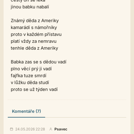
jinou babku nabalí
Známý děda z Ameriky
kamarádí s námořníky
proto v každém přístavu
platí vždy za nemravu
tenhle děda z Ameriky
Babka zas se s dědou vadí
plno věcí prý ji vadí
fajfka tuze smrdí
v lůžku děda studí
proto se už týden vadí
Komentáře (7)
24.05.2026 22:28
Psavec