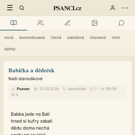
☰
⋯
PSANCI.cz
nová
komentovaná
čtená
založená
mluvená
mini
sbírky
Babička a dědeček
Naši starouškové
Psavec
22.05.2026
básně
/
lidé
7
168 (9)
0
Babka jede na Bali
hned si kufry zabalí
dědu doma nechá
cesty on se leká