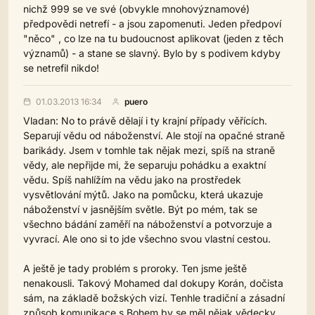
nichž 999 se ve své (obvykle mnohovýznamové)
předpovědi netrefí - a jsou zapomenuti. Jeden předpoví
"něco" , co lze na tu budoucnost aplikovat (jeden z těch
významů) - a stane se slavný. Bylo by s podivem kdyby
se netrefil nikdo!
01.03.2013 16:34
puero
Vladan: No to právě dělají i ty krajní případy věřících.
Separují vědu od náboženství. Ale stojí na opačné straně
barikády. Jsem v tomhle tak nějak mezi, spíš na straně
vědy, ale nepřijde mi, že separuju pohádku a exaktní
vědu. Spíš nahlížím na vědu jako na prostředek
vysvětlování mýtů. Jako na pomůcku, která ukazuje
náboženství v jasnějším světle. Být po mém, tak se
všechno bádání zaměří na náboženství a potvorzuje a
vyvrací. Ale ono si to jde všechno svou vlastní cestou.
A ještě je tady problém s proroky. Ten jsme ještě
nenakousli. Takový Mohamed dal dokupy Korán, dočista
sám, na základě božských vizí. Tenhle tradiční a zásadní
způsob komunikace s Bohem by se měl nějak vědecky