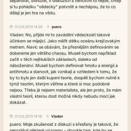
separovat, bohužel, v diskuzích s věřícícmi to nejde, chtějí
si tu pohádku "vědecky" potvrdit a nechápou, že to co
dělají je jen hra na vědu.
01.03.2013 14:26
puero
Vladan: No, přijde mi to zavádění vědeckosti takové
účinkem se míjející. Jako měřit délku oceánu krejčovským
metrem. Navíc se obávám, že přesnějším definováním se
dobereme jen většího chaosu. Museli bychom například
začít v těch nejhlubších základech, daleko od
náboženství. Museli bychom definovat hmotu a energii a
antihmotu a stanovit, jak vznikají a vzhledem k tomu, že
by to bylo jen další kupení teorie, dospěli bychom nutně k
týmž teoriím, kterým věříme a které si moc podobné
nejsou. Třeba já nejsem materialista, ale jen proto, že mám
vlastní teorii, kterou dost možná nikdy nebudu moci jak
dokázat.
01.03.2013 14:18
Vladan
puero: Moje zkušenost z diskuzí s křesťany je taková, že
nerozlišují některé významy - obvykle tam, kde by se