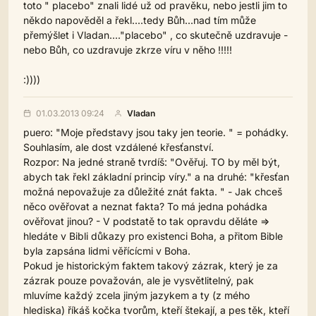
toto " placebo" znali lidé už od pravěku, nebo jestli jim to
někdo napověděl a řekl....tedy Bůh...nad tím může
přemýšlet i Vladan...."placebo" , co skutečně uzdravuje -
nebo Bůh, co uzdravuje zkrze víru v něho !!!!!
:))))
01.03.2013 09:24
Vladan
puero: "Moje představy jsou taky jen teorie. " = pohádky.
Souhlasím, ale dost vzdálené křesťanství.
Rozpor: Na jedné straně tvrdíš: "Ověřuj. TO by měl být,
abych tak řekl základní princip víry." a na druhé: "křesťan
možná nepovažuje za důležité znát fakta. " - Jak chceš
něco ověřovat a neznat fakta? To má jedna pohádka
ověřovat jinou? - V podstatě to tak opravdu děláte =>
hledáte v Bibli důkazy pro existenci Boha, a přitom Bible
byla zapsána lidmi věřícícmi v Boha.
Pokud je historickým faktem takový zázrak, který je za
zázrak pouze považován, ale je vysvětlitelný, pak
mluvíme každý zcela jiným jazykem a ty (z mého
hlediska) říkáš kočka tvorům, kteří štekají, a pes těk, kteří