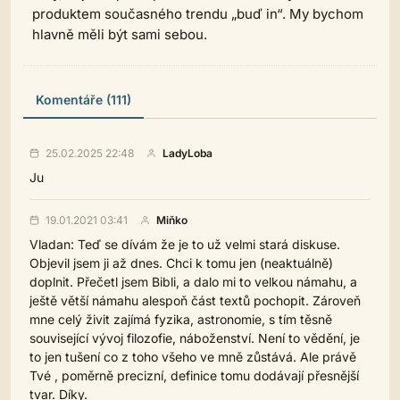
produktem současného trendu „buď in“. My bychom
hlavně měli být sami sebou.
Komentáře (111)
25.02.2025 22:48
LadyLoba
Ju
19.01.2021 03:41
Miňko
Vladan: Teď se dívám že je to už velmi stará diskuse.
Objevil jsem ji až dnes. Chci k tomu jen (neaktuálně)
doplnit. Přečetl jsem Bibli, a dalo mi to velkou námahu, a
ještě větší námahu alespoň část textů pochopit. Zároveň
mne celý živit zajímá fyzika, astronomie, s tím těsně
související vývoj filozofie, náboženství. Není to vědění, je
to jen tušení co z toho všeho ve mně zůstává. Ale právě
Tvé , poměrně precizní, definice tomu dodávají přesnější
tvar. Díky.