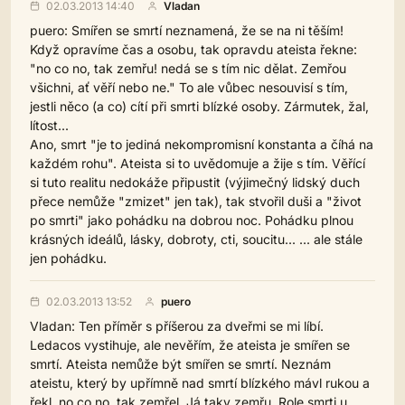
02.03.2013 14:40
Vladan
puero: Smířen se smrtí neznamená, že se na ni těším!
Když opravíme čas a osobu, tak opravdu ateista řekne:
"no co no, tak zemřu! nedá se s tím nic dělat. Zemřou
všichni, ať věří nebo ne." To ale vůbec nesouvisí s tím,
jestli něco (a co) cítí při smrti blízké osoby. Zármutek, žal,
lítost...
Ano, smrt "je to jediná nekompromisní konstanta a číhá na
každém rohu". Ateista si to uvědomuje a žije s tím. Věřící
si tuto realitu nedokáže připustit (výjimečný lidský duch
přece nemůže "zmizet" jen tak), tak stvořil duši a "život
po smrti" jako pohádku na dobrou noc. Pohádku plnou
krásných ideálů, lásky, dobroty, cti, soucitu... ... ale stále
jen pohádku.
02.03.2013 13:52
puero
Vladan: Ten příměr s příšerou za dveřmi se mi líbí.
Ledacos vystihuje, ale nevěřím, že ateista je smířen se
smrtí. Ateista nemůže být smířen se smrtí. Neznám
ateistu, který by upřímně nad smrtí blízkého mávl rukou a
řekl, no co no, tak zemřel. Já taky zemřu. Role smrti u