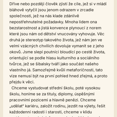
Dříve nebo později člověk zjistí že cíle, jež si v mládí
bláhově vytyčil jsou jenom odrazem v zrcadle
společnosti, jež na nás klade zdánlivě
nepostřehnutelné požadavky. Mnoha lidem ona
bezstarostnost a jistá konvence plynoucí z norem
které jsou nám od dětství vnucovány vyhovuje. Věc
druhá je stereotyp takového života, jež nám jen ve
velmi vzácných chvílích dovoluje vymanit se z jeho
okovů. Jsme slepí poutníci bloudící po cestě života,
orientující se podle hlasu kulturního a sociálního
tvůrce, jež se šibalsky tváří jako součást našeho
vlastního já. Samozřejmě kvůli metaforičnosti, tato
vize nemusí být na první pohled hned zřejmá, a proto
přejdu k věci.
Chceme vystudovat střední školu, poté vysokou
školu, honíme se za tituly, diplomy, úspěšnými
pracovními pozicemi a hlavně penězi. Chceme
„udělat“ kariéru, založit rodinu, jezdit na výlety, řešit
každodenní radosti i starosti, chceme v klidu