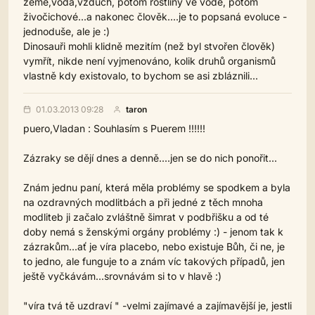
země,voda,vzduch, potom rostliny ve vodě, potom
živočichové...a nakonec člověk....je to popsaná evoluce -
jednoduše, ale je :)
Dinosauři mohli klidně mezitím (než byl stvořen člověk)
vymřít, nikde není vyjmenováno, kolik druhů organismů
vlastně kdy existovalo, to bychom se asi zbláznili...
01.03.2013 09:28
taron
puero,Vladan : Souhlasím s Puerem !!!!!!
Zázraky se dějí dnes a denně....jen se do nich ponořit...
Znám jednu paní, která měla problémy se spodkem a byla
na ozdravných modlitbách a při jedné z těch mnoha
modliteb ji začalo zvláštně šimrat v podbřišku a od té
doby nemá s ženskými orgány problémy :) - jenom tak k
zázrakům...ať je víra placebo, nebo existuje Bůh, či ne, je
to jedno, ale funguje to a znám víc takových případů, jen
ještě vyčkávám...srovnávám si to v hlavě :)
"víra tvá tě uzdraví " -velmi zajímavé a zajímavější je, jestli