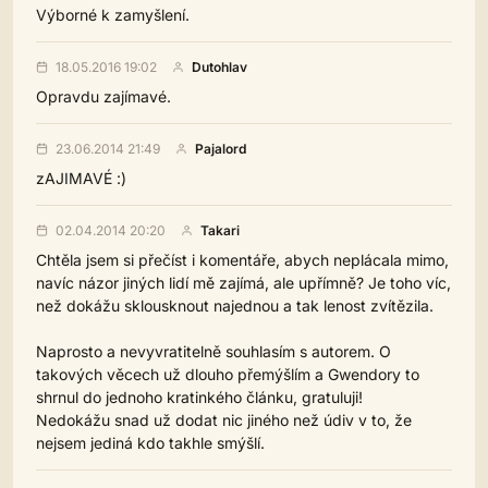
Výborné k zamyšlení.
18.05.2016 19:02
Dutohlav
Opravdu zajímavé.
23.06.2014 21:49
Pajalord
zAJIMAVÉ :)
02.04.2014 20:20
Takari
Chtěla jsem si přečíst i komentáře, abych neplácala mimo,
navíc názor jiných lidí mě zajímá, ale upřímně? Je toho víc,
než dokážu sklousknout najednou a tak lenost zvítězila.
Naprosto a nevyvratitelně souhlasím s autorem. O
takových věcech už dlouho přemýšlím a Gwendory to
shrnul do jednoho kratinkého článku, gratuluji!
Nedokážu snad už dodat nic jiného než údiv v to, že
nejsem jediná kdo takhle smýšlí.