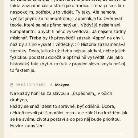
fakta zaznamenala a střeží jako tradici. Třeba já se s tím
nespokojím, potřebuju to vědět. Ty taky. Ale nemohu
vyčítat jiným, že to nepotřebují. Zpomaluje to. Ověřovat
teorie, které se nás přímo netýkají. Vždyť já nejsem ani
kompetentní, abych ti něco vysvětloval. Já nejsem žádný
misionář. Třeba by tě přesvědčil zázrak. Aspoň na chvíli,
než by sis ho vysvětlil vědecky. :-) Historie zaznamenává
zázraky. Dnes, jelikož už třeba nejsou aktivní, nelze jejich
fyzickou podstatu doložit a optimálně vysvětlit. Ale jako
historický fakt (byť o zázrak v pravém slova smylu nešlo)
to faktem je.
28.02.2013 23:52
Makyna
Ne každý honí se za slávou a ,,úspěchem,, v očích
druhých,
každý se snaží dělat to správné, byť odlišné. Dobrá,
někteří nevoli příliš morální cestu, ale záleží na každém jak
se ke svému zivotu postaví a co pro něj bude prioritou.
Hezké zamyšlení.