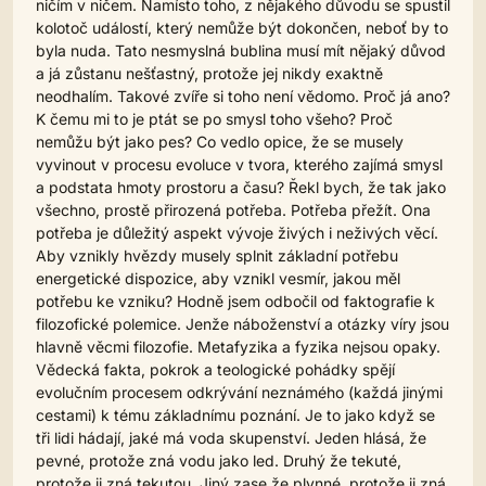
ničím v ničem. Namísto toho, z nějakého důvodu se spustil
kolotoč událostí, který nemůže být dokončen, neboť by to
byla nuda. Tato nesmyslná bublina musí mít nějaký důvod
a já zůstanu nešťastný, protože jej nikdy exaktně
neodhalím. Takové zvíře si toho není vědomo. Proč já ano?
K čemu mi to je ptát se po smysl toho všeho? Proč
nemůžu být jako pes? Co vedlo opice, že se musely
vyvinout v procesu evoluce v tvora, kterého zajímá smysl
a podstata hmoty prostoru a času? Řekl bych, že tak jako
všechno, prostě přirozená potřeba. Potřeba přežít. Ona
potřeba je důležitý aspekt vývoje živých i neživých věcí.
Aby vznikly hvězdy musely splnit základní potřebu
energetické dispozice, aby vznikl vesmír, jakou měl
potřebu ke vzniku? Hodně jsem odbočil od faktografie k
filozofické polemice. Jenže náboženství a otázky víry jsou
hlavně věcmi filozofie. Metafyzika a fyzika nejsou opaky.
Vědecká fakta, pokrok a teologické pohádky spějí
evolučním procesem odkrývání neznámého (každá jinými
cestami) k tému základnímu poznání. Je to jako když se
tři lidi hádají, jaké má voda skupenství. Jeden hlásá, že
pevné, protože zná vodu jako led. Druhý že tekuté,
protože ji zná tekutou. Jiný zase že plynné, protože ji zná