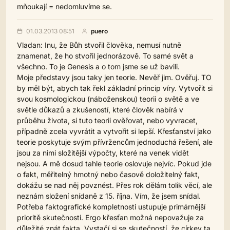
mňoukají = nedomluvíme se.
01.03.2013 08:51
puero
Vladan: Inu, že Bůh stvořil člověka, nemusí nutně
znamenat, že ho stvořil jednorázově. To samé svět a
všechno. To je Genesis a o tom jsme se už bavili.
Moje představy jsou taky jen teorie. Nevěř jim. Ověřuj. TO
by měl být, abych tak řekl základní princip víry. Vytvořit si
svou kosmologickou (náboženskou) teorii o světě a ve
světle důkazů a zkušeností, které člověk nabírá v
průběhu života, si tuto teorii ověřovat, nebo vyvracet,
případně zcela vyvrátit a vytvořit si lepší. Křesťanství jako
teorie poskytuje svým přívržencům jednoduchá řešení, ale
jsou za nimi složitější výpočty, které na venek vidět
nejsou. A mě dosud tahle teorie oslovuje nejvíc. Pokud jde
o fakt, měřitelný hmotný nebo časově doložitelný fakt,
dokážu se nad něj povznést. Přes rok dělám tolik věcí, ale
neznám složení snídaně z 15. října. Vím, že jsem snídal.
Potřeba faktografické kompletnosti ustupuje primárnější
prioritě skutečnosti. Ergo křesťan možná nepovažuje za
důležité znát fakta. Vystačí si se skutečností, že církev ta