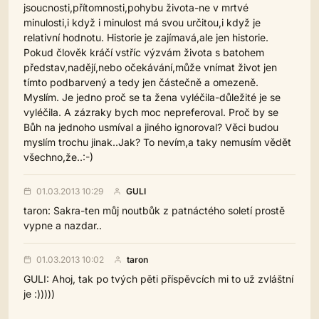
jsoucnosti,přítomnosti,pohybu života-ne v mrtvé
minulosti,i když i minulost má svou určitou,i když je
relativní hodnotu. Historie je zajímavá,ale jen historie.
Pokud člověk kráčí vstříc výzvám života s batohem
představ,nadějí,nebo očekávání,může vnímat život jen
tímto podbarvený a tedy jen částečně a omezeně.
Myslím. Je jedno proč se ta žena vyléčila-důležité je se
vyléčila. A zázraky bych moc nepreferoval. Proč by se
Bůh na jednoho usmíval a jiného ignoroval? Věci budou
myslím trochu jinak..Jak? To nevím,a taky nemusím vědět
všechno,že..:-)
01.03.2013 10:29
GULI
taron: Sakra-ten můj noutbůk z patnáctého soletí prostě
vypne a nazdar..
01.03.2013 10:02
taron
GULI: Ahoj, tak po tvých pěti příspěvcích mi to už zvláštní
je :)))))