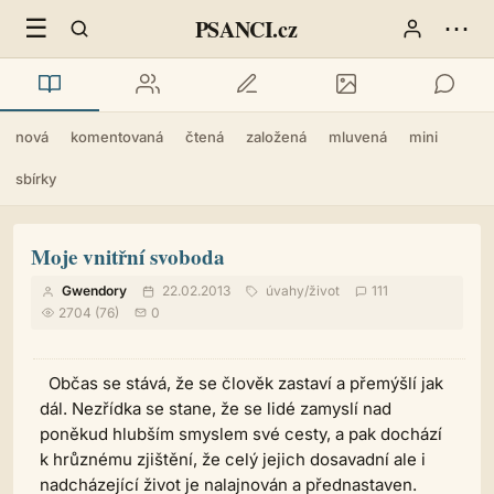
☰
⋯
PSANCI.cz
nová
komentovaná
čtená
založená
mluvená
mini
sbírky
Moje vnitřní svoboda
Gwendory
22.02.2013
úvahy
/
život
111
2704 (76)
0
Občas se stává, že se člověk zastaví a přemýšlí jak
dál. Nezřídka se stane, že se lidé zamyslí nad
poněkud hlubším smyslem své cesty, a pak dochází
k hrůznému zjištění, že celý jejich dosavadní ale i
nadcházející život je nalajnován a přednastaven.