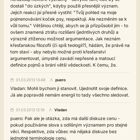
dostali "do úzkých", kdyby použili přesnější význam.
Jejich reakci jsi přesně vystihl: "Tvůj pohled na moje
pojmenovávání koček psy, respektuji. Ale nezměním se k
vůli tomu." Většinou chtějí, abych se já přizpůsobil jim - to
ovšem znamená ztrátu rozlišení (jedntlivých druhů) a
výrazně ztíženou možnost argumentace. Jak neznám
křesťanskou filozofii (či spíš teologii?), hádám, že právě na
tom staví - aby nebylo možné proti křesťanství
argumentovat, úmyslně zavádí nepřesné a matoucí
definice pojmů a brání větší vědeckosti. K čemu, že.
01.03.2013 13:48
puero
Vladan: Mohli bychom ji stanovit. Ujednotit svoje definice.
Já ale popravdě nemám energii to tady všechno sledovat.
01.03.2013 12:19
Vladan
puero: Pak ale je otázka, zda má další diskuze cenu -
pokud používáme slova s odlišným významem pro stejné
věci. Respektive, zda vůbec má nějaká diskuze bez
jednotné terminologie cenu.