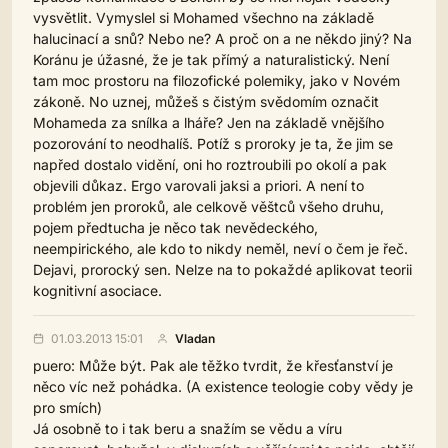
vysvětlit. Vymyslel si Mohamed všechno na základě
halucinací a snů? Nebo ne? A proč on a ne někdo jiný? Na
Koránu je úžasné, že je tak přímý a naturalistický. Není
tam moc prostoru na filozofické polemiky, jako v Novém
zákoně. No uznej, můžeš s čistým svědomím označit
Mohameda za snílka a lháře? Jen na základě vnějšího
pozorování to neodhalíš. Potíž s proroky je ta, že jim se
napřed dostalo vidění, oni ho roztroubili po okolí a pak
objevili důkaz. Ergo varovali jaksi a priori. A není to
problém jen proroků, ale celkově věštců všeho druhu,
pojem předtucha je něco tak nevědeckého,
neempirického, ale kdo to nikdy neměl, neví o čem je řeč.
Dejavi, prorocký sen. Nelze na to pokaždé aplikovat teorii
kognitivní asociace.
01.03.2013 15:01
Vladan
puero: Může být. Pak ale těžko tvrdit, že křesťanství je
něco víc než pohádka. (A existence teologie coby vědy je
pro smích)
Já osobně to i tak beru a snažím se vědu a víru