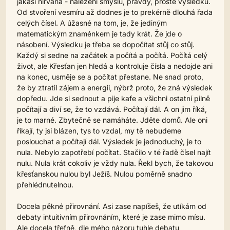
jakási nirvána - nalezení smyslu, pravdy, prostě výsledku.
Od stvoření vesmíru až dodnes je to prekérně dlouhá řada
celých čísel. A úžasné na tom, je, že jediným
matematickým znaménkem je tady krát. Že jde o
násobení. Výsledku je třeba se dopočítat stůj co stůj.
Každý si sedne na začátek a počítá a počítá. Počítá celý
život, ale Křesťan jen hledá a kontroluje čísla a nedojde ani
na konec, usměje se a počítat přestane. Ne snad proto,
že by ztratil zájem a energii, nýbrž proto, že zná výsledek
dopředu. Jde si sednout a pije kafe a všichni ostatní pilně
počítají a diví se, že to vzdává. Počítají dál. A on jim říká,
je to marné. Zbytečně se namáháte. Jděte domů. Ale oni
říkají, ty jsi blázen, tys to vzdal, my tě nebudeme
poslouchat a počítají dál. Výsledek je jednoduchý, je to
nula. Nebylo zapotřebí počítat. Stačilo v té řadě čísel najít
nulu. Nula krát cokoliv je vždy nula. Řekl bych, že takovou
křesťanskou nulou byl Ježíš. Nulou poměrně snadno
přehlédnutelnou.
Docela pěkné přirovnání. Asi zase napíšeš, že utíkám od
debaty intuitivním přirovnáním, které je zase mimo mísu.
Ale docela třefně, dle mého názoru tuhle debatu