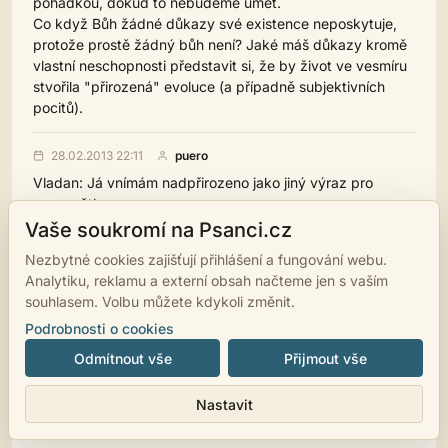
pohádkou, dokud to nebudeme umět.
Co když Bůh žádné důkazy své existence neposkytuje,
protože prostě žádný bůh není? Jaké máš důkazy kromě
vlastní neschopnosti představit si, že by život ve vesmíru
stvořila "přirozená" evoluce (a případně subjektivních
pocitů).
28.02.2013 22:11
puero
Vladan: Já vnímám nadpřirozeno jako jiný výraz pro
nevysvětleno.
Je-li Bůh teorie - pohádka. Kolik důkazů musí přednést,
Vaše soukromí na Psanci.cz
aby se stal faktem? Nemůže být holá skutečnost, že
Nezbytné cookies zajišťují přihlášení a fungování webu.
existuje život ve vesmíru, důkazem Jeho existence? Bůh
Analytiku, reklamu a externí obsah načteme jen s vaším
jako nepodložená teorie. Jako já a prapředek jehož
souhlasem. Volbu můžete kdykoli změnit.
nejsem schopen poznat jinak než podle samotné
Podrobnosti o cookies
skutečnosti, že jsem? Nejhorší na tom je, že já nemohu
svého neznámého prapředka žádat, aby mi poskytl
Odmítnout vše
Přijmout vše
nějaký reálný hmatatelný důkaz. Ovšem, kde je řečeno,
že Bůh důkazy neposkytuje? Třeba je jeho faktologická
Nastavit
doložitelnost obětí lidské dezinterpretace.