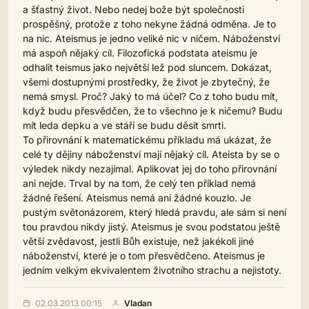
a šťastný život. Nebo nedej bože být společnosti
prospěšný, protože z toho nekyne žádná odměna. Je to
na nic. Ateismus je jedno veliké nic v ničem. Náboženství
má aspoň nějaký cíl. Filozofická podstata ateismu je
odhalit teismus jako největší lež pod sluncem. Dokázat,
všemi dostupnými prostředky, že život je zbytečný, že
nemá smysl. Proč? Jaký to má účel? Co z toho budu mít,
když budu přesvědčen, že to všechno je k ničemu? Budu
mít leda depku a ve stáří se budu děsit smrti.
To přirovnání k matematickému příkladu má ukázat, že
celé ty dějiny náboženství mají nějaký cíl. Ateista by se o
výledek nikdy nezajímal. Aplikovat jej do toho přirovnání
ani nejde. Trval by na tom, že celý ten příklad nemá
žádné řešení. Ateismus nemá ani žádné kouzlo. Je
pustým světonázorem, který hledá pravdu, ale sám si není
tou pravdou nikdy jistý. Ateismus je svou podstatou ještě
větší zvědavost, jestli Bůh existuje, než jakékoli jiné
náboženství, které je o tom přesvědčeno. Ateismus je
jedním velkým ekvivalentem životního strachu a nejistoty.
02.03.2013 00:15
Vladan