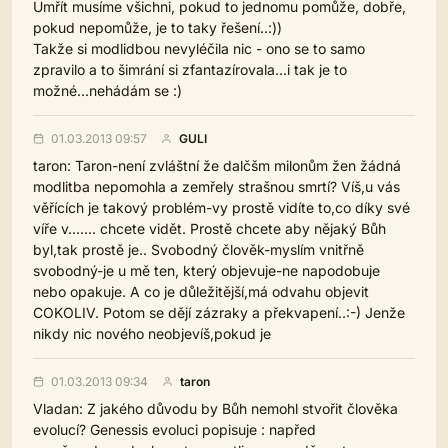
Umřít musíme všichni, pokud to jednomu pomůže, dobře,
pokud nepomůže, je to taky řešení..:))
Takže si modlidbou nevyléčila nic - ono se to samo
zpravilo a to šimrání si zfantazírovala...i tak je to
možné...nehádám se :)
01.03.2013 09:57
GULI
taron: Taron-není zvláštní že dalčšm milonům žen žádná
modlitba nepomohla a zemřely strašnou smrtí? Víš,u vás
věřících je takový problém-vy prostě vidíte to,co díky své
víře v....... chcete vidět. Prostě chcete aby nějaký Bůh
byl,tak prostě je.. Svobodný člověk-myslím vnitřně
svobodný-je u mě ten, který objevuje-ne napodobuje
nebo opakuje. A co je důležitější,má odvahu objevit
COKOLIV. Potom se dějí zázraky a překvapení..:-) Jenže
nikdy nic nového neobjevíš,pokud je
01.03.2013 09:34
taron
Vladan: Z jakého důvodu by Bůh nemohl stvořit člověka
evolucí? Genessis evoluci popisuje : napřed