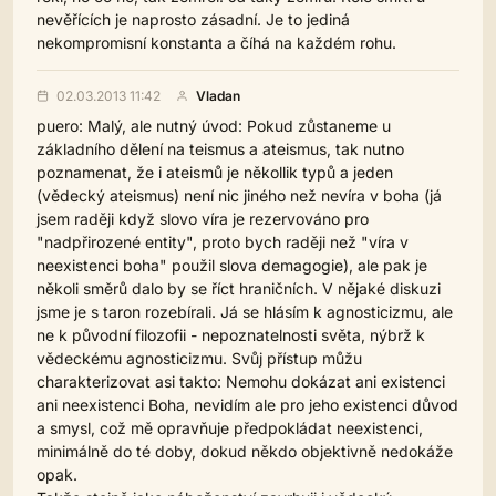
nevěřících je naprosto zásadní. Je to jediná
nekompromisní konstanta a číhá na každém rohu.
02.03.2013 11:42
Vladan
puero: Malý, ale nutný úvod: Pokud zůstaneme u
základního dělení na teismus a ateismus, tak nutno
poznamenat, že i ateismů je někollik typů a jeden
(vědecký ateismus) není nic jiného než nevíra v boha (já
jsem raději když slovo víra je rezervováno pro
"nadpřirozené entity", proto bych raději než "víra v
neexistenci boha" použil slova demagogie), ale pak je
několi směrů dalo by se říct hraničních. V nějaké diskuzi
jsme je s taron rozebírali. Já se hlásím k agnosticizmu, ale
ne k původní filozofii - nepoznatelnosti světa, nýbrž k
vědeckému agnosticizmu. Svůj přístup můžu
charakterizovat asi takto: Nemohu dokázat ani existenci
ani neexistenci Boha, nevidím ale pro jeho existenci důvod
a smysl, což mě opravňuje předpokládat neexistenci,
minimálně do té doby, dokud někdo objektivně nedokáže
opak.