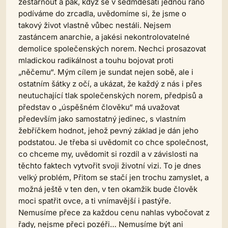
zestárnout a pak, když se v sedmdesáti jednou ráno
podíváme do zrcadla, uvědomíme si, že jsme o
takový život vlastně vůbec nestáli. Nejsem
zastáncem anarchie, a jakési nekontrolovatelné
demolice společenských norem. Nechci prosazovat
mladickou radikálnost a touhu bojovat proti
„něčemu“. Mým cílem je sundat nejen sobě, ale i
ostatním šátky z očí, a ukázat, že každý z nás i přes
neutuchající tlak společenských norem, předpisů a
představ o „úspěšném člověku“ má uvažovat
především jako samostatný jedinec, s vlastním
žebříčkem hodnot, jehož pevný základ je dán jeho
podstatou. Je třeba si uvědomit co chce společnost,
co chceme my, uvědomit si rozdíl a v závislosti na
těchto faktech vytvořit svoji životní vizi. To je dnes
velký problém, Přitom se stačí jen trochu zamyslet, a
možná ještě v ten den, v ten okamžik bude člověk
moci spatřit ovce, a ti vnímavější i pastýře.
Nemusíme přece za každou cenu nahlas vybočovat z
řady, nejsme přeci pozéři… Nemusíme být ani