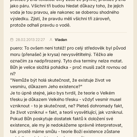
jako páru. Všichni tři budou hledat důkazy toho, že jejich
voda je tou pravou, ale nakonec se doberou shodného
výsledku. Zjistí, že pravdu měli všichni tři zároveň,
protože odhalí pravdu o vodě.
28.02.2013 22:27
Vladan
puero: To ovšem není totéž! pro celý středověk byl původ
moru (přenašeč je krysa) nevysvětlitelný. Těžko ale
označím za nadpřirozený. Tyto dva termíny nelze motat.
Bůh je velice složitá pohádka - proč musíš začít rovnou od
ní?
"Nemůže být holá skutečnost, že existuje život ve
vesmíru, důkazem Jeho existence?"
Je to úpně stejné, jako bys tvrdil, že teorie o Velkém
třesku je důkazem Velkého třesku - vždyť vesmír musel
vzniknout - to je skutečnost, ne? Pleteš dohromady fakt,
že život vzniknul = fakt, a teorii vysvětlující, jak vzniknul.
Pokud Bůh poskytuje dostatek faktů k doložení své
existence, ale my je nedokážeme správně interpretovat,
tak prostě máme smůlu - teorie Boží existence zůstane