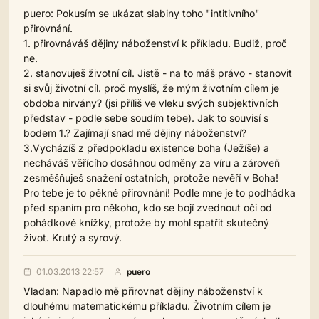
puero: Pokusím se ukázat slabiny toho "intitivního"
přirovnání.
1. přirovnáváš dějiny náboženství k příkladu. Budiž, proč
ne.
2. stanovuješ životní cíl. Jistě - na to máš právo - stanovit
si svůj životní cíl. proč myslíš, že mým životním cílem je
obdoba nirvány? (jsi příliš ve vleku svých subjektivních
představ - podle sebe soudím tebe). Jak to souvisí s
bodem 1.? Zajímají snad mě dějiny náboženství?
3.Vycházíš z předpokladu existence boha (Ježíše) a
necháváš věřícího dosáhnou odměny za víru a zároveň
zesměšňuješ snažení ostatních, protože nevěří v Boha!
Pro tebe je to pěkné přirovnání! Podle mne je to podhádka
před spaním pro někoho, kdo se bojí zvednout oči od
pohádkové knížky, protože by mohl spatřit skutečný
život. Krutý a syrový.
01.03.2013 22:57
puero
Vladan: Napadlo mě přirovnat dějiny náboženství k
dlouhému matematickému příkladu. Životním cílem je