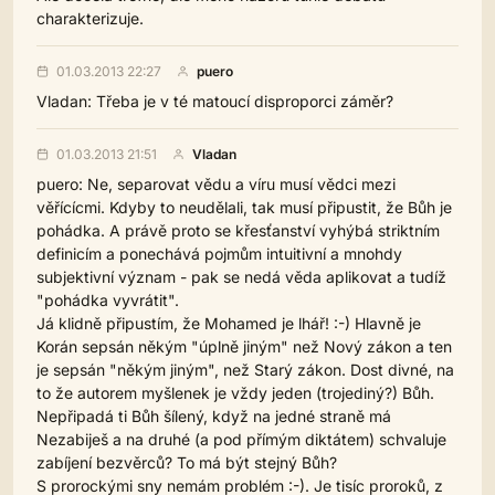
charakterizuje.
01.03.2013 22:27
puero
Vladan: Třeba je v té matoucí disproporci záměr?
01.03.2013 21:51
Vladan
puero: Ne, separovat vědu a víru musí vědci mezi
věřícícmi. Kdyby to neudělali, tak musí připustit, že Bůh je
pohádka. A právě proto se křesťanství vyhýbá striktním
definicím a ponechává pojmům intuitivní a mnohdy
subjektivní význam - pak se nedá věda aplikovat a tudíž
"pohádka vyvrátit".
Já klidně připustím, že Mohamed je lhář! :-) Hlavně je
Korán sepsán někým "úplně jiným" než Nový zákon a ten
je sepsán "někým jiným", než Starý zákon. Dost divné, na
to že autorem myšlenek je vždy jeden (trojediný?) Bůh.
Nepřipadá ti Bůh šílený, když na jedné straně má
Nezabiješ a na druhé (a pod přímým diktátem) schvaluje
zabíjení bezvěrců? To má být stejný Bůh?
S prorockými sny nemám problém :-). Je tisíc proroků, z