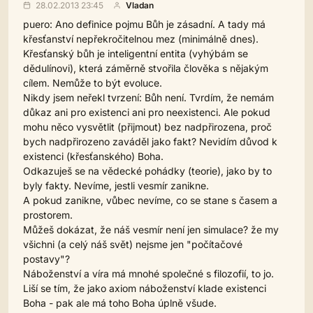
28.02.2013 23:45
Vladan
puero: Ano definice pojmu Bůh je zásadní. A tady má
křesťanství nepřekročitelnou mez (minimálně dnes).
Křesťanský bůh je inteligentní entita (vyhýbám se
dědulínovi), která záměrně stvořila člověka s nějakým
cílem. Nemůže to být evoluce.
Nikdy jsem neřekl tvrzení: Bůh není. Tvrdím, že nemám
důkaz ani pro existenci ani pro neexistenci. Ale pokud
mohu něco vysvětlit (přijmout) bez nadpřirozena, proč
bych nadpřirozeno zaváděl jako fakt? Nevidím důvod k
existenci (křesťanského) Boha.
Odkazuješ se na vědecké pohádky (teorie), jako by to
byly fakty. Nevíme, jestli vesmír zanikne.
A pokud zanikne, vůbec nevíme, co se stane s časem a
prostorem.
Můžeš dokázat, že náš vesmír není jen simulace? že my
všichni (a celý náš svět) nejsme jen "počítačové
postavy"?
Náboženství a víra má mnohé společné s filozofií, to jo.
Liší se tím, že jako axiom náboženství klade existenci
Boha - pak ale má toho Boha úplně všude.