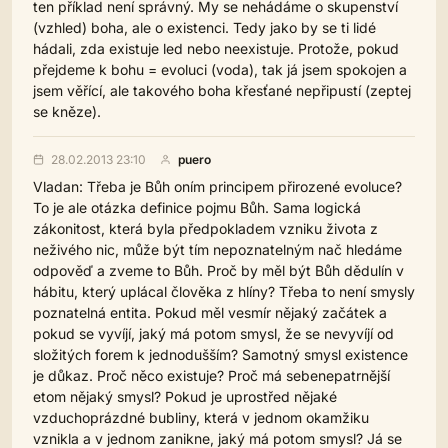
ten příklad není správný. My se nehádáme o skupenství
(vzhled) boha, ale o existenci. Tedy jako by se ti lidé
hádali, zda existuje led nebo neexistuje. Protože, pokud
přejdeme k bohu = evoluci (voda), tak já jsem spokojen a
jsem věřící, ale takového boha křesťané nepřipustí (zeptej
se kněze).
28.02.2013 23:10
puero
Vladan: Třeba je Bůh oním principem přirozené evoluce?
To je ale otázka definice pojmu Bůh. Sama logická
zákonitost, která byla předpokladem vzniku života z
neživého nic, může být tím nepoznatelným nač hledáme
odpověď a zveme to Bůh. Proč by měl být Bůh dědulín v
hábitu, který uplácal člověka z hlíny? Třeba to není smysly
poznatelná entita. Pokud měl vesmír nějaký začátek a
pokud se vyvíjí, jaký má potom smysl, že se nevyvíjí od
složitých forem k jednodušším? Samotný smysl existence
je důkaz. Proč něco existuje? Proč má sebenepatrnější
etom nějaký smysl? Pokud je uprostřed nějaké
vzduchoprázdné bubliny, která v jednom okamžiku
vznikla a v jednom zanikne, jaký má potom smysl? Já se