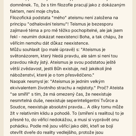
domněnek. To, že s tím filozofie pracují jako z dokázaným
faktem, není moje chyba.
Filozofická podstata "mého" ateismu není založena na
principu "odhalování teismu"! Teismus je bezesporu
zajímavé téma a pro mě těžko pochopitelné, ale jak jsem
řekl - neumím dokázat neexistenci Boha, a tak chápu, že
věřícím nemohu dát důkaz neexistence.
Můžu souhlasit (po malé úpravě) s: "Ateismus je
světonázorem, který hledá pravdu, ale sám si není tou
pravdou nikdy jistý. Ateismus je svou podstatou ještě
větší zvědavost, jestli Bůh existuje, než jakékoli jiné
náboženství, které je o tom přesvědčeno."
Naopak nesmysl je: "Ateismus je jedním velkým
ekvivalentem životního strachu a nejistoty." Proč? Ateista
"se smířil" s tím, že má omezený čas, že neexistuje
nesmrtelná duše, neexistuje seperinteligentní Tvůrce a
Soudce, neexistuje absolutní pravda... A díky tomu může
žít v relativním klidu a pohodě. To (smíření s realitou) to je
přesně to, do věřící nedokážou, a musí si vyprávět onu
pohádku. Podle mě jsou věřící jako děti, kteří se bojí
otevřít dveře do reality vedlejšího, protože jsou