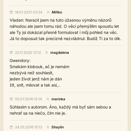
19.01.2021 03:24
Miňko
Vladan: Narazil jsem na tuto úžasnou výměnu názorů
náhodou ale jsem tomu rád. O věci přemýšlím spoustu let
ale Ty jsi dokázal přesně formulovat i můj pohled na věc.
Já to doposud tak precizně nezvládnul. Budiž Ti za to dík.
22.11.2020 12:12
magdalena
Gwendory:
Smekám klobouk, ač je nemám
nezbývá než souhlasit,
jeden život jenž nám je dán
žít, snít, milovat a tak asi,..
05.07.2016 12:14
marinka
Súhlasím s autorom. Áno, každý má byť sám sebou a
nehrať sa na niečo, čím nie je.
24.05.2016 15:13
Shaylin