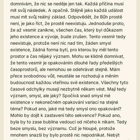
domnívám, že nic se neděje jen tak. Každá příčina musí
mít svůj následek. A opačně. Stějně jako každá událost
musí mít svůj reálný základ. Odpovědět, že Bůh prostě
není, je jako říct, že prostě neexistuju. Jednoduše proto,
že až vesmír zanikne, všechen čas, který byl důkazem
jeho existence a vývoje, bude zrušen. Tento vesmír tedy
neexistuje, protože není nic nad tím, žáden smysl
existence, žádná forma bytí, pro kterou by měl tento
prostor a čas nějaký význam. Mohu se klidně domnívat,
že tento vesmír je opakováním dlouhé řady předešlých
časoprostorů, ale nemohou se odehrávat stejně. Mám
přece svobodnou vůli, neustále se rozhoduji a měním
budoucnost každou vteřinou své existence. Všechny tyto
časové odchylky musejí nezbytně někam vést. Mají tedy
význam, smysl, ale jaký? Spočívá snad smysl mé
existence v nekonečném opakování variací na stejné
téma? Pokud ano, jaké má tedy smysl ono opakování?
Mohlo by dojít k zastavení této sekvence? Pokud ano,
byla by to zase bublina vedoucí od ničeho k nikam. Tedy
beze smyslu, bez významu. Což je hloupé, protože
mnohem snazší by bylo prostě nic nepodnikat. Nebýt