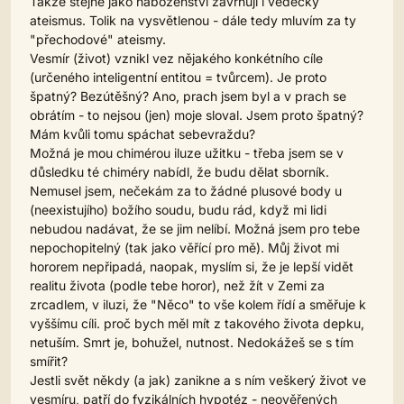
Takže stejně jako náboženství zavrhuji i vědecký
ateismus. Tolik na vysvětlenou - dále tedy mluvím za ty
"přechodové" ateismy.
Vesmír (život) vznikl vez nějakého konkétního cíle
(určeného inteligentní entitou = tvůrcem). Je proto
špatný? Bezútěšný? Ano, prach jsem byl a v prach se
obrátím - to nejsou (jen) moje sloval. Jsem proto špatný?
Mám kvůli tomu spáchat sebevraždu?
Možná je mou chimérou iluze užitku - třeba jsem se v
důsledku té chiméry nabídl, že budu dělat sborník.
Nemusel jsem, nečekám za to žádné plusové body u
(neexistujího) božího soudu, budu rád, když mi lidi
nebudou nadávat, že se jim nelíbí. Možná jsem pro tebe
nepochopitelný (tak jako věřící pro mě). Můj život mi
hororem nepřipadá, naopak, myslím si, že je lepší vidět
realitu života (podle tebe horor), než žít v Zemi za
zrcadlem, v iluzi, že "Něco" to vše kolem řídí a směřuje k
vyššímu cíli. proč bych měl mít z takového života depku,
netuším. Smrt je, bohužel, nutnost. Nedokážeš se s tím
smířit?
Jestli svět někdy (a jak) zanikne a s ním veškerý život ve
vesmíru, patří do fyzikálních hypotéz - neověřených