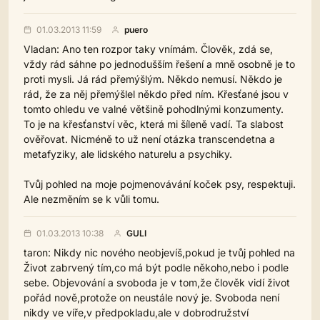
01.03.2013 11:59
puero
Vladan: Ano ten rozpor taky vnímám. Člověk, zdá se,
vždy rád sáhne po jednodušším řešení a mně osobně je to
proti mysli. Já rád přemýšlým. Někdo nemusí. Někdo je
rád, že za něj přemýšlel někdo před ním. Křesťané jsou v
tomto ohledu ve valné většině pohodlnými konzumenty.
To je na křesťanství věc, která mi šíleně vadí. Ta slabost
ověřovat. Nicméně to už není otázka transcendetna a
metafyziky, ale lidského naturelu a psychiky.
Tvůj pohled na moje pojmenovávání koček psy, respektuji.
Ale nezměním se k vůli tomu.
01.03.2013 10:38
GULI
taron: Nikdy nic nového neobjevíš,pokud je tvůj pohled na
Život zabrvený tím,co má být podle někoho,nebo i podle
sebe. Objevování a svoboda je v tom,že člověk vidí život
pořád nově,protože on neustále nový je. Svoboda není
nikdy ve víře,v předpokladu,ale v dobrodružství