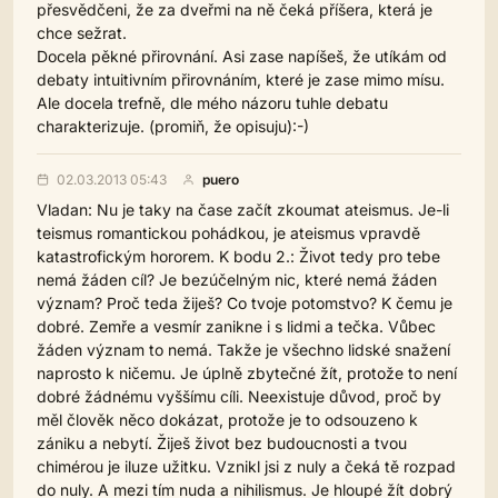
přesvědčeni, že za dveřmi na ně čeká příšera, která je
chce sežrat.
Docela pěkné přirovnání. Asi zase napíšeš, že utíkám od
debaty intuitivním přirovnáním, které je zase mimo mísu.
Ale docela trefně, dle mého názoru tuhle debatu
charakterizuje. (promiň, že opisuju):-)
02.03.2013 05:43
puero
Vladan: Nu je taky na čase začít zkoumat ateismus. Je-li
teismus romantickou pohádkou, je ateismus vpravdě
katastrofickým hororem. K bodu 2.: Život tedy pro tebe
nemá žáden cíl? Je bezúčelným nic, které nemá žáden
význam? Proč teda žiješ? Co tvoje potomstvo? K čemu je
dobré. Zemře a vesmír zanikne i s lidmi a tečka. Vůbec
žáden význam to nemá. Takže je všechno lidské snažení
naprosto k ničemu. Je úplně zbytečné žít, protože to není
dobré žádnému vyššímu cíli. Neexistuje důvod, proč by
měl člověk něco dokázat, protože je to odsouzeno k
zániku a nebytí. Žiješ život bez budoucnosti a tvou
chimérou je iluze užitku. Vznikl jsi z nuly a čeká tě rozpad
do nuly. A mezi tím nuda a nihilismus. Je hloupé žít dobrý