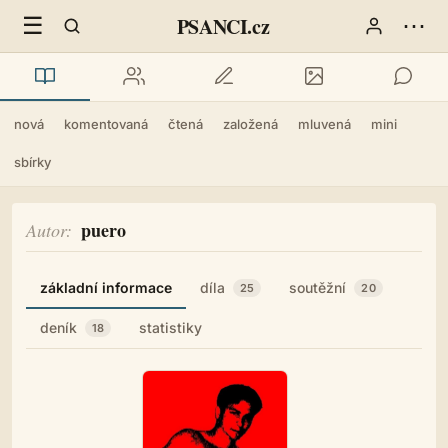
☰
⋯
PSANCI.cz
nová
komentovaná
čtená
založená
mluvená
mini
sbírky
puero
Autor
základní informace
díla
soutěžní
25
20
deník
statistiky
18