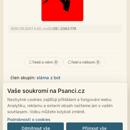
30.09.2007
40, muž
25
2362
/
179
řekli o něm
řekl o někom
0
5
člen skupin:
sláma z bot
Vaše soukromí na Psanci.cz
Dříve Gajda, dříve puero
Nezbytné cookies zajišťují přihlášení a fungování webu.
Psal jsem astrální lyriku a psychedelickou poezii, ale
Analytiku, reklamu a externí obsah načteme jen s vaším
hvězdy ani poezie neexistují.
souhlasem. Volbu můžete kdykoli změnit.
Podrobnosti o cookies
Odmítnout vše
Přijmout vše