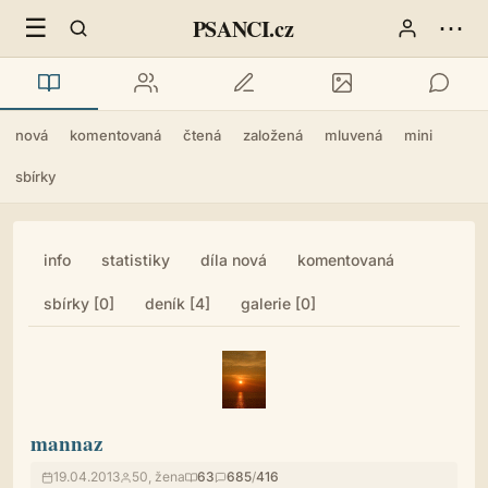
☰
⋯
PSANCI.cz
nová
komentovaná
čtená
založená
mluvená
mini
sbírky
info
statistiky
díla nová
komentovaná
sbírky [0]
deník [4]
galerie [0]
mannaz
19.04.2013
50, žena
63
685
/
416