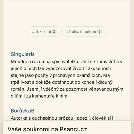
řekli o ní
řekla o někom
2
3
Singularis
Moudrá a rozumná spisovatelka. Umí se zamyslet a v
jejích dílech lze vypozorovat životní zkušenosti
stejně jako pocity v prchavých okamžicích. Má
trpělivost a dokáže dotáhnout do konce i dlouhý
román. Jsem jí vděčný za pozornost věnovanou mým
dílům i za komentáře k nim.
BorůvkaB
Autorka s duchaplnou prózou i poezií, člověk si ji
prostě musí zamilovat. Jsem ráda, že čte mé básně i
Vaše soukromí na Psanci.cz
mé povídky a vděčím jí především za pokračování ve