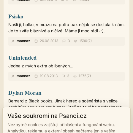
Psisko
Našli ji, holku, v mrazu na poli a pak nějak se dostala k nám.
Je to zvíře bláznivé a ničivé. Máme ji moc rádi :-).
mannaz
26.08.2013
3
1590(7)
Unintended
Jedna z mých extra oblíbených...
mannaz
19.08.2013
3
1275(7)
Dylan Moran
Bernard z Black books. Jinak herec a scénárista s velice
osobitým smyslem pro humor. Stojí za to si ho poslechnout.
Jen ty titulky nejsou nic moc. Pro zdatné angličtináře je to
Vaše soukromí na Psanci.cz
možná lepší bez titulků.
Nezbytné cookies zajišťují přihlášení a fungování webu.
mannaz
07.08.2013
0
1626(6)
Analytiku, reklamu a externí obsah načteme jen s vaším