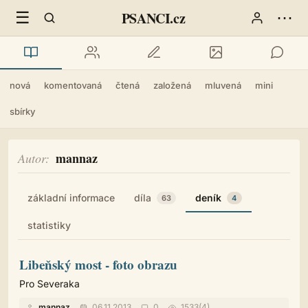
☰
⋯
PSANCI.cz
nová
komentovaná
čtená
založená
mluvená
mini
sbírky
mannaz
Autor
základní informace
díla
deník
63
4
statistiky
Libeňský most - foto obrazu
Pro Severaka
mannaz
06.11.2013
0
1533(4)