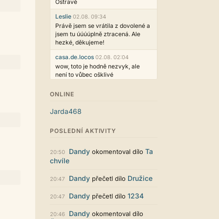
Ostravě
Leslie
02.08. 09:34
Právě jsem se vrátila z dovolené a
jsem tu úúúúplně ztracená. Ale
hezké, děkujeme!
casa.de.locos
02.08. 02:04
wow, toto je hodně nezvyk, ale
není to vůbec ošklivé
Jarda468
31.07. 12:50
ONLINE
Už i počet přečtení jde vidět,
reklama co zasahovala do chatu je
Jarda468
myslím také už v pořádku,
perfektní práce :)
POSLEDNÍ AKTIVITY
Singularis
30.07. 06:19
Líbí se mi tmavá varianta nového
Dandy
Ta
okomentoval dílo
20:50
vzhledu. Na některých místech
chvíle
jsou sice mezi prvky příliš velké
mezery, ale když mě to bude štvát,
Dandy
Družice
přečetl dílo
20:47
určitě to půjde upravit místním
stylem... Celkově je styl dobře
Dandy
1234
přečetl dílo
20:47
funkční a příjemný. Podvedl se.
puero
29.07. 11:53
Dandy
okomentoval dílo
20:46