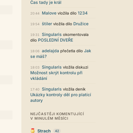
Zajímavý počin. Líbí se mi jak je to
Čas tady je král
graficky promyšlené.
Malove
1234
vložila dílo
20:44
Santiago Dibla
29.07. 11:01
Ahoj všem! Právě jsem publikoval
štiler
Družice
vložila dílo
19:54
svou druhou sbírku. Dostupná je ve
formátu pdf. Budu moc rád za
Singularis
okomentovala
19:31
přečtení! Sbírka nese název Já v
POSLEDNÍ DVEŘE
dílo
sobě, dostupná je například zde:
https://www.palmknihy.cz/ekniha/j
adelajda
Jak
přečetla dílo
18:06
a-v-sobe-428529 Santiago :)
se máš?
Kristína Melegová
27.07. 21:01
super práca, symbol toho, že to tu
Singularis
vložila diskuzi
18:03
ešte žije
Možnost skrýt kontrolu při
vkládání
Strach
26.07. 21:35
Pena pace Lukio,... bude to tvrdy
Singularis
vložila deník
17:40
zvykani po tech x letech ale
Ukázky kontroly děl pro platící
zvykneme sei
autory
Terri42
26.07. 20:42
Na mobilu to vypadá super :-)
NEJČASTĚJI KOMENTUJÍCÍ
chvilku jsem si zvykala, ale je to
V MINULÉM MĚSÍCI
moc pěkné
LUKiO
26.07. 20:38
Strach
42