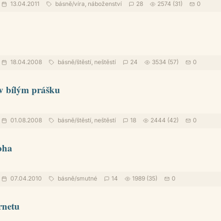
13.04.2011
básně
/
víra, náboženství
28
2574 (31)
0
18.04.2008
básně
/
štěstí, neštěstí
24
3534 (57)
0
v bílým prášku
01.08.2008
básně
/
štěstí, neštěstí
18
2444 (42)
0
oha
07.04.2010
básně
/
smutné
14
1989 (35)
0
rnetu