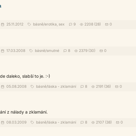
a
25.11.2012
básně
/
erotika, sex
9
2208 (28)
0
17.03.2008
básně
/
smutné
8
2379 (30)
0
e daleko, slabší to je. :-)
05.08.2008
básně
/
láska - zklamání
8
2191 (36)
0
ní z nálady a zklamání.
08.03.2009
básně
/
láska - zklamání
8
2107 (38)
0