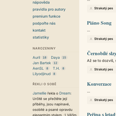
nápověda
Strakatý pes
pravidla pro autory
premium funkce
Piáno Song
podpořte nás
...
kontakt
statistiky
Strakatý pes
NAROZENINY
Černobílé slz
Auril
Daya
18
15
Až se to dozvíš,
Jan Bartek
12
AenSL
T.H.
8
8
Strakatý pes
Lilyodjinud
8
Konverzace
ŘEKLI O SOBĚ
...
Jamellie
Dream
řekla o
:
Určitě se přečtěte její
Strakatý pes
příběhy, jsou napínavé,
osobité a psané opravdu
Peřina s leta
elegantním stylem. :) Věřím,