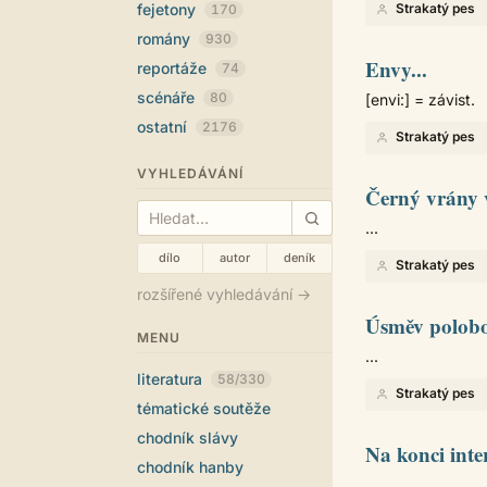
fejetony
Strakatý pes
170
romány
930
Envy...
reportáže
74
scénáře
80
[envi:] = závist.
ostatní
2176
Strakatý pes
VYHLEDÁVÁNÍ
Černý vrány 
...
dílo
autor
deník
Strakatý pes
rozšířené vyhledávání →
Úsměv polob
MENU
...
literatura
58/330
Strakatý pes
tématické soutěže
chodník slávy
Na konci inte
chodník hanby
...