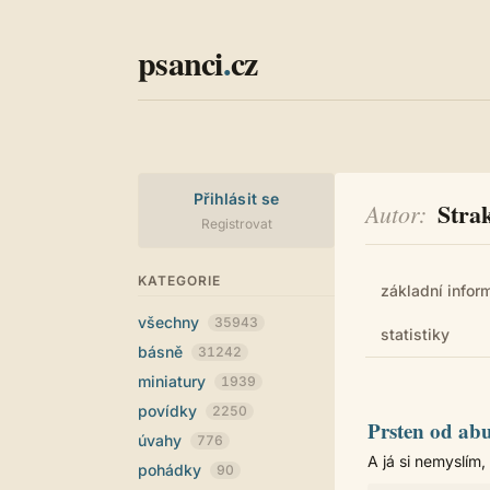
psanci
.
cz
Přihlásit se
Stra
Autor
Registrovat
KATEGORIE
základní infor
všechny
35943
statistiky
básně
31242
miniatury
1939
povídky
2250
Prsten od ab
úvahy
776
A já si nemyslím
pohádky
90