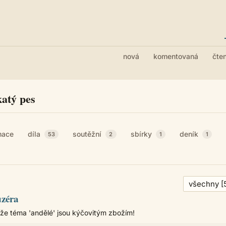
nová
komentovaná
čte
katý pes
mace
díla
soutěžní
sbírky
deník
53
2
1
1
uzéra
, že téma 'andělé' jsou kýčovitým zbožím!