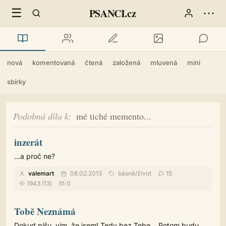
☰
⋯
PSANCI.cz
nová
komentovaná
čtená
založená
mluvená
mini
sbírky
Podobná díla k
mé tiché memento...
inzerát
...a proč ne?
valemart
08.02.2013
básně
/
život
15
1943 (13)
0
Tobě Neznámá
Dokud píšu, vím, že jsem! Tedy bez Tebe… Potom budu