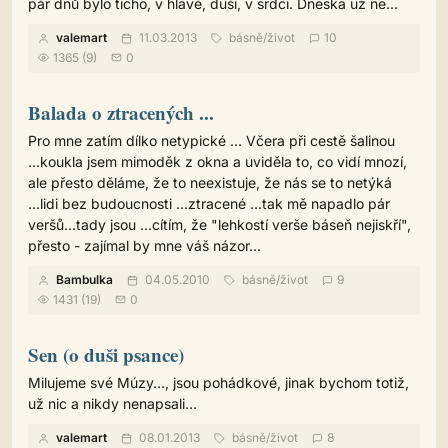
pár dnů bylo ticho, v hlavě, duši, v srdci. Dneska už ne...
valemart
11.03.2013
básně
/
život
10
1365 (9)
0
Balada o ztracených ...
Pro mne zatím dílko netypické ... Včera při cestě šalinou
...koukla jsem mimoděk z okna a uviděla to, co vidí mnozí,
ale přesto děláme, že to neexistuje, že nás se to netýká
...lidi bez budoucnosti ...ztracené ...tak mě napadlo pár
veršů...tady jsou ...cítím, že "lehkostí verše báseň nejiskří",
přesto - zajímal by mne váš názor...
Bambulka
04.05.2010
básně
/
život
9
1431 (19)
0
Sen (o duši psance)
Milujeme své Múzy…, jsou pohádkové, jinak bychom totiž,
už nic a nikdy nenapsali…
valemart
08.01.2013
básně
/
život
8