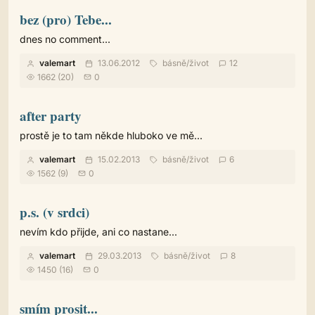
bez (pro) Tebe...
dnes no comment...
valemart
13.06.2012
básně
/
život
12
1662 (20)
0
after party
prostě je to tam někde hluboko ve mě...
valemart
15.02.2013
básně
/
život
6
1562 (9)
0
p.s. (v srdci)
nevím kdo přijde, ani co nastane...
valemart
29.03.2013
básně
/
život
8
1450 (16)
0
smím prosit...