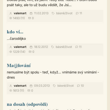
psát taky, ale to už budu vědět, že Jsi…
valemart
11.02.2013
básně
/
život
11
1493 (11)
0
kdo ví...
...čarodějko
valemart
18.12.2012
básně
/
život
11
1229 (14)
0
Ma(j)lování
nemusíme být spolu - teď, když… vnímáme svý vnímání -
dnes
valemart
09.03.2013
básně
/
život
10
1613 (11)
0
na dosah (odpovědi)