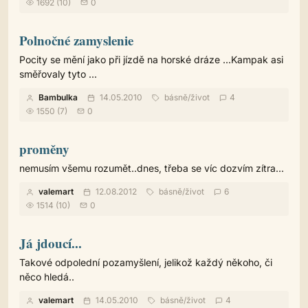
1692 (10)
0
Polnočné zamyslenie
Pocity se mění jako při jízdě na horské dráze ...Kampak asi
směřovaly tyto ...
Bambulka
14.05.2010
básně
/
život
4
1550 (7)
0
proměny
nemusím všemu rozumět..dnes, třeba se víc dozvím zítra...
valemart
12.08.2012
básně
/
život
6
1514 (10)
0
Já jdoucí...
Takové odpolední pozamyšlení, jelikož každý někoho, či
něco hledá..
valemart
14.05.2010
básně
/
život
4