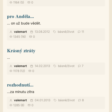
1164 (5)
0
pro Anděla...
... on už bude vědět.
valemart
13.08.2012
básně
/
život
11
1345 (16)
0
Krásný ztráty
...
valemart
14.02.2013
básně
/
život
7
1178 (12)
0
rozhodnutí...
...za minutu zítra
valemart
04.01.2013
básně
/
život
8
1285 (8)
0