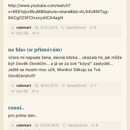
http://www.youtube.com/watch?
v=6E61qbx9kuM&feature=share&list=AL94UKMTqg-
9ACg025FCtxsxystiCA4agN
valemart
21.01.2013
básně
/
život
8
1202 (9)
0
na hlas (se přiznávám)
včera mi napsala žena, dávná blízká... ukázala mi, jak může
být člověk člověčím... a já se za své "kdysi" zastyděl...
Ještě se musím moc učit, Moniko! Děkuju za Tvé
člověčenství!!!
valemart
18.02.2013
básně
/
život
7
1241 (8)
0
ranní..
pro príma den..
valemart
02.04.2012
básně
/
život
8