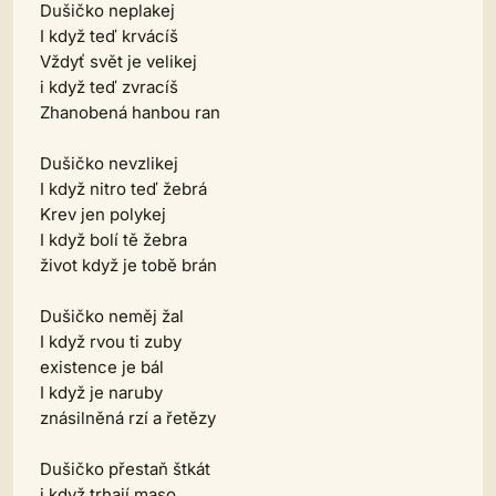
Dušičko neplakej
I když teď krvácíš
Vždyť svět je velikej
i když teď zvracíš
Zhanobená hanbou ran
Dušičko nevzlikej
I když nitro teď žebrá
Krev jen polykej
I když bolí tě žebra
život když je tobě brán
Dušičko neměj žal
I když rvou ti zuby
existence je bál
I když je naruby
znásilněná rzí a řetězy
Dušičko přestaň štkát
i když trhají maso