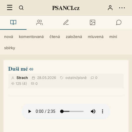
☰
⋯
PSANCI.cz
nová
komentovaná
čtená
založená
mluvená
mini
sbírky
Duši mé
Strach
28.05.2026
ostatní
/
písně
0
125 (4)
0