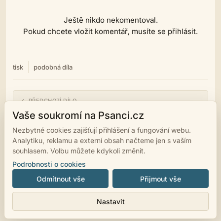
Ještě nikdo nekomentoval.
Pokud chcete vložit komentář, musíte se přihlásit.
tisk
podobná díla
← PŘEDCHOZÍ DÍLO
Ptám se vás!
Vaše soukromí na Psanci.cz
Nezbytné cookies zajišťují přihlášení a fungování webu.
NÁSLEDUJÍCÍ DÍLO →
Analytiku, reklamu a externí obsah načteme jen s vaším
Červánky
souhlasem. Volbu můžete kdykoli změnit.
Podrobnosti o cookies
Odmítnout vše
Přijmout vše
© 2007 - 2026
psanci.cz
•
Nastavení cookies
•
Facebook
• Programming
Nastavit
by
LUKiO