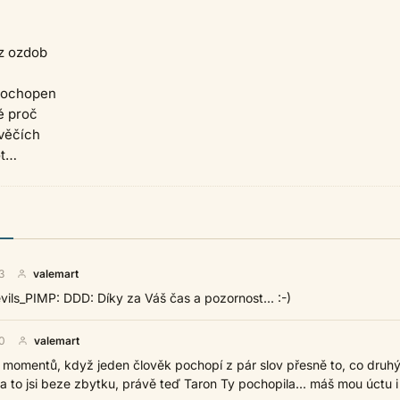
ez ozdob
pochopen
é proč
ověčích
ot…
)
3
valemart
evils_PIMP: DDD: Díky za Váš čas a pozornost... :-)
0
valemart
pár momentů, když jeden člověk pochopí z pár slov přesně to, co druh
.. a to jsi beze zbytku, právě teď Taron Ty pochopila... máš mou úctu i