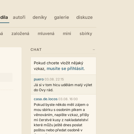
díla
autoři
deníky
galerie
diskuze
ná
založená
mluvená
mini
sbírky
−
CHAT
Pokud chcete vložit nějaký
musíte se přihlásit
vzkaz,
.
puero
03.08. 22:15
Já si v tom hicu udělám malý výlet
do Ovy rád.
casa.de.locos
03.08. 16:00
Pokud byste někdo měli zájem o
mou sbírku s osobním plkem a
věnováním, napište vzkaz, přišly
mi čerstvé kusy z nakladatelství
které můžu ještě dnes poslat
poštou nebo předat osobně v