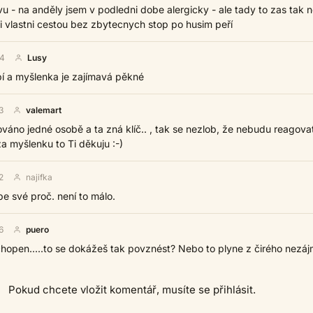
u - na anděly jsem v podledni dobe alergicky - ale tady to zas tak 
i vlastni cestou bez zbytecnych stop po husim peří
44
Lusy
bí a myšlenka je zajímavá pěkné
3
valemart
ováno jedné osobě a ta zná klíč.. , tak se nezlob, že nebudu reagova
za myšlenku to Ti děkuju :-)
2
najifka
e své proč. není to málo.
6
puero
hopen.....to se dokážeš tak povznést? Nebo to plyne z čirého nezá
Pokud chcete vložit komentář, musíte se přihlásit.