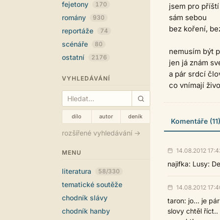
fejetony
170
jsem pro příští
sám sebou
romány
930
bez koření, b
reportáže
74
scénáře
80
nemusím být 
ostatní
2176
jen já znám sv
a pár srdcí čl
VYHLEDÁVÁNÍ
co vnímají živ
dílo
autor
deník
Komentáře (11
rozšířené vyhledávání →
14.08.2012 17:4
MENU
najifka: Lusy: D
literatura
58/330
tematické soutěže
14.08.2012 17:4
chodník slávy
taron: jo... je 
chodník hanby
slovy chtěl říct