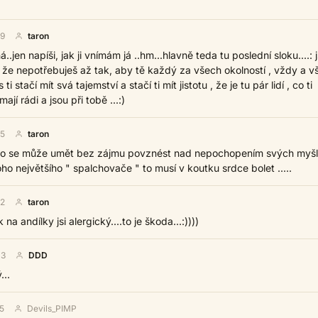
59
taron
..jen napíši, jak ji vnímám já ..hm...hlavně teda tu poslední sloku....: j
, že nepotřebuješ až tak, aby tě každý za všech okolností , vždy a 
ti stačí mít svá tajemství a stačí ti mít jistotu , že je tu pár lidí , co ti
jí rádi a jsou při tobě ...:)
55
taron
do se může umět bez zájmu povznést nad nepochopením svých myš
toho největšího " spalchovače " to musí v koutku srdce bolet .....
52
taron
na andílky jsi alergický....to je škoda...:))))
03
DDD
...
5
Devils_PIMP