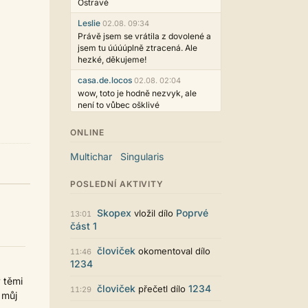
Ostravě
Leslie
02.08. 09:34
Právě jsem se vrátila z dovolené a
jsem tu úúúúplně ztracená. Ale
hezké, děkujeme!
casa.de.locos
02.08. 02:04
wow, toto je hodně nezvyk, ale
není to vůbec ošklivé
Jarda468
31.07. 12:50
ONLINE
Už i počet přečtení jde vidět,
reklama co zasahovala do chatu je
Multichar
Singularis
myslím také už v pořádku,
perfektní práce :)
POSLEDNÍ AKTIVITY
Singularis
30.07. 06:19
Líbí se mi tmavá varianta nového
Skopex
Poprvé
vložil dílo
13:01
vzhledu. Na některých místech
část 1
jsou sice mezi prvky příliš velké
mezery, ale když mě to bude štvát,
človiček
okomentoval dílo
11:46
určitě to půjde upravit místním
1234
stylem... Celkově je styl dobře
funkční a příjemný. Podvedl se.
ý těmi
človiček
1234
přečetl dílo
11:29
 můj
puero
29.07. 11:53