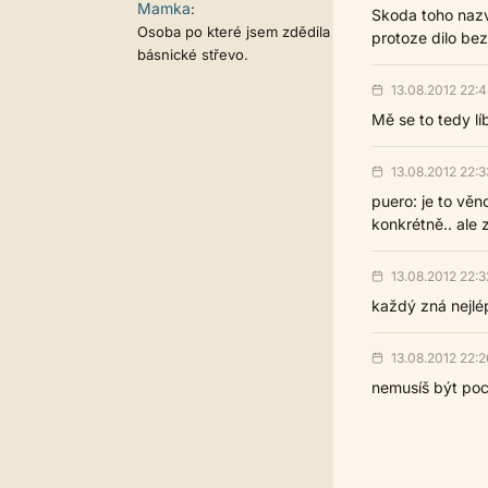
Mamka
:
Skoda toho nazv
Osoba po které jsem zdědila
protoze dilo bez
básnické střevo.
13.08.2012 22:
Mě se to tedy lí
13.08.2012 22:3
puero: je to věn
konkrétně.. ale 
13.08.2012 22:3
každý zná nejlép
13.08.2012 22:2
nemusíš být poc