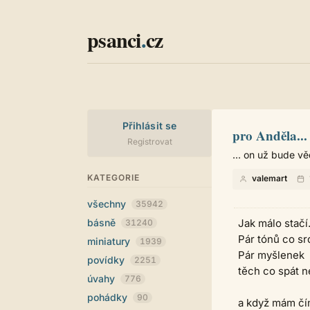
psanci
.
cz
Přihlásit se
pro Anděla...
Registrovat
... on už bude vě
KATEGORIE
valemart
všechny
35942
básně
Jak málo stač
31240
Pár tónů co sr
miniatury
1939
Pár myšlenek
povídky
2251
těch co spát n
úvahy
776
pohádky
90
a když mám čí