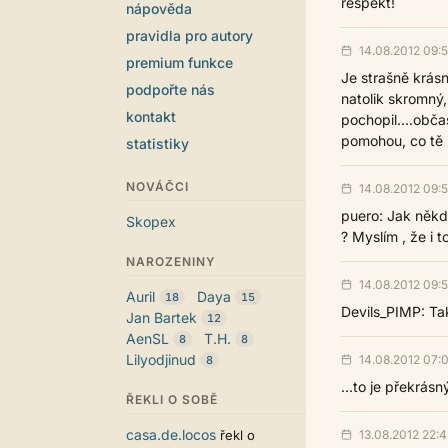
respekt!
nápověda
pravidla pro autory
14.08.2012 09:
premium funkce
Je strašně krásná
podpořte nás
natolik skromný
kontakt
pochopil....občas 
pomohou, co tě ma
statistiky
NOVÁČCI
14.08.2012 09:
puero: Jak něk
Skopex
? Myslím , že i 
NAROZENINY
14.08.2012 09:
Auril
Daya
18
15
Devils_PIMP: Tak 
Jan Bartek
12
AenSL
T.H.
8
8
Lilyodjinud
14.08.2012 07:
8
...to je překrásný
ŘEKLI O SOBĚ
casa.de.locos
13.08.2012 22:4
řekl o