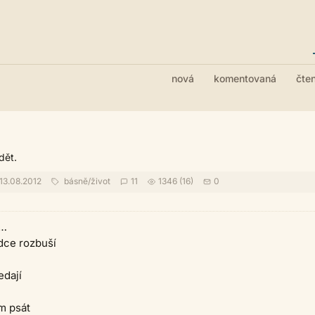
nová
komentovaná
čte
dět.
13.08.2012
básně
/
život
11
1346 (16)
0
í…
dce rozbuší
edají
m psát