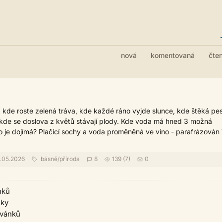
nová
komentovaná
čte
ě, kde roste zelená tráva, kde každé ráno vyjde slunce, kde štěká pes
kde se doslova z květů stávají plody. Kde voda má hned 3 možná
co je dojímá? Plačící sochy a voda proměněná ve víno - parafrázován 
.05.2026
básně
/
příroda
8
139 (7)
0
nků
nky
ivánků