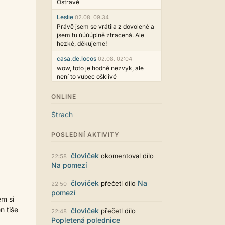
Ostravě
Leslie
02.08. 09:34
Právě jsem se vrátila z dovolené a
jsem tu úúúúplně ztracená. Ale
hezké, děkujeme!
casa.de.locos
02.08. 02:04
wow, toto je hodně nezvyk, ale
není to vůbec ošklivé
Jarda468
31.07. 12:50
ONLINE
Už i počet přečtení jde vidět,
reklama co zasahovala do chatu je
Strach
myslím také už v pořádku,
perfektní práce :)
POSLEDNÍ AKTIVITY
Singularis
30.07. 06:19
Líbí se mi tmavá varianta nového
človiček
okomentoval dílo
22:58
vzhledu. Na některých místech
Na pomezí
jsou sice mezi prvky příliš velké
mezery, ale když mě to bude štvát,
človiček
Na
přečetl dílo
22:50
určitě to půjde upravit místním
pomezí
stylem... Celkově je styl dobře
em si
funkční a příjemný. Podvedl se.
n tiše
človiček
přečetl dílo
22:48
puero
29.07. 11:53
Popletená polednice