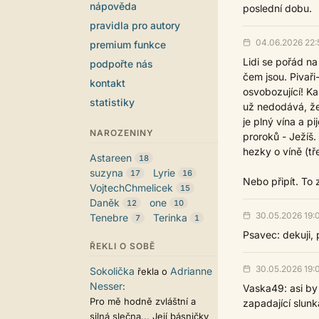
nápověda
poslední dobu.
pravidla pro autory
04.06.2026 22:
premium funkce
Lidi se pořád na
podpořte nás
čem jsou. Pivaři
kontakt
osvobozující! K
statistiky
už nedodává, že
je plný vína a p
NAROZENINY
proroků - Ježíš. 
hezky o víně (tř
Astareen
18
suzyna
Lyrie
17
16
Nebo připít. To z
VojtechChmelicek
15
Daněk
one
12
10
30.05.2026 19:
Tenebre
Terinka
7
1
Psavec: dekuji, p
ŘEKLI O SOBĚ
30.05.2026 19:
Sokolička
Adrianne
řekla o
Nesser
:
Vaska49: asi by 
Pro mě hodně zvláštní a
zapadající slunka
silná slečna... Její básničky