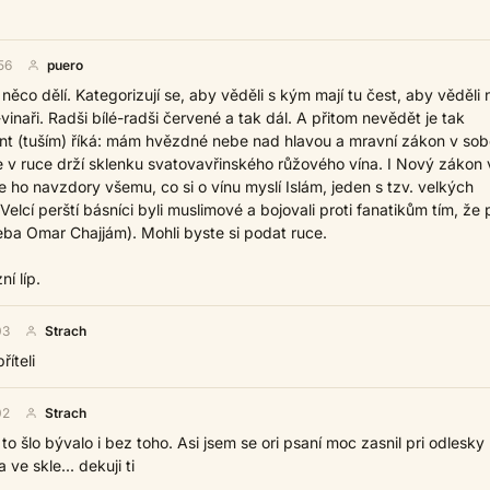
56
puero
 něco dělí. Kategorizují se, aby věděli s kým mají tu čest, aby věděli 
-vinaři. Radši bílé-radši červené a tak dál. A přitom nevědět je tak
ant (tuším) říká: mám hvězdné nebe nad hlavou a mravní zákon v sob
 v ruce drží sklenku svatovavřinského růžového vína. I Nový zákon v
ije ho navzdory všemu, co si o vínu myslí Islám, jeden s tzv. velkých
Velcí perští básníci byli muslimové a bojovali proti fanatikům tím, že 
eba Omar Chajjám). Mohli byste si podat ruce.
ní líp.
03
Strach
říteli
02
Strach
to šlo bývalo i bez toho. Asi jsem se ori psaní moc zasnil pri odlesky
 ve skle... dekuji ti