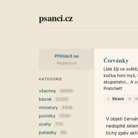
psanci
.
cz
Přihlásit se
Červánky
Registrovat
Lidé žijí ve svět
kočka honí myš, 
KATEGORIE
skupenství... A 
Pratchett
všechny
35955
básně
Strach
29
31255
miniatury
1939
povídky
2250
V objetí červá
úvahy
775
nedopité skle
pohádky
90
tichý zpěv skř