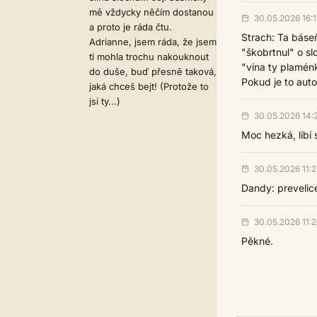
mě vždycky něčím dostanou
30.05.2026 16:1
a proto je ráda čtu.
Strach: Ta báseň 
Adrianne, jsem ráda, že jsem
"škobrtnul" o sl
ti mohla trochu nakouknout
"vína ty plamén
do duše, buď přesně taková,
Pokud je to auto
jaká chceš bejt! (Protože to
jsi ty...)
30.05.2026 14:
Moc hezká, líbí 
30.05.2026 11:2
Dandy: prevelic
30.05.2026 11:
Pěkné.