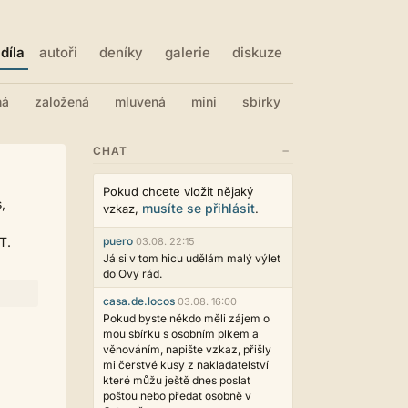
díla
autoři
deníky
galerie
diskuze
ná
založená
mluvená
mini
sbírky
−
CHAT
Pokud chcete vložit nějaký
,
musíte se přihlásit
vzkaz,
.
T.
puero
03.08. 22:15
Já si v tom hicu udělám malý výlet
do Ovy rád.
casa.de.locos
03.08. 16:00
Pokud byste někdo měli zájem o
mou sbírku s osobním plkem a
věnováním, napište vzkaz, přišly
mi čerstvé kusy z nakladatelství
které můžu ještě dnes poslat
poštou nebo předat osobně v