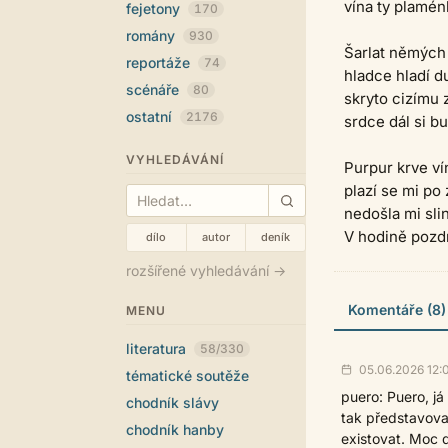
vína ty plamén
fejetony
170
romány
930
Šarlat němých
reportáže
74
hladce hladí d
scénáře
80
skryto cizímu 
ostatní
2176
srdce dál si bu
VYHLEDÁVÁNÍ
Purpur krve ví
plazí se mi po 
nedošla mi sli
V hodině pozd
dílo
autor
deník
rozšířené vyhledávání →
Komentáře (8)
MENU
literatura
58/330
05.06.2026 12:
tématické soutěže
puero: Puero, já
chodník slávy
tak představoval 
chodník hanby
existovat. Moc d