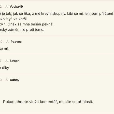
2
Vaska49
je tak, jak se říká, z mé krevní skupiny. Líbí se mi, jen jsem při čtení
ovo "ty" ve verši
ky ". Jinak za mne báseň pěkná.
rský záměr, nic proti tomu.
20
Psavec
se mi.
7
Strach
e diky
20
Dandy
Pokud chcete vložit komentář, musíte se přihlásit.