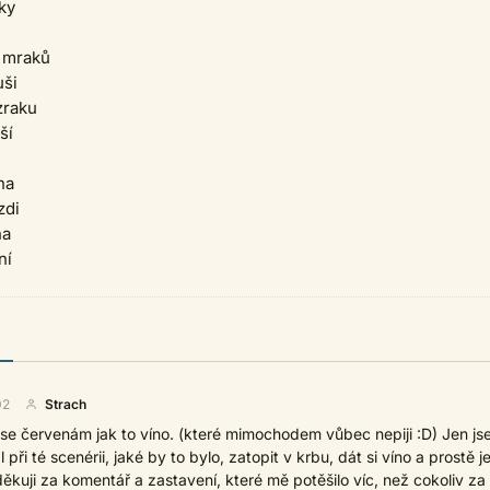
ky
 mraků
uši
zraku
ší
na
zdi
na
ní
02
Strach
 se červenám jak to víno. (které mimochodem vůbec nepiji :D) Jen js
při té scenérii, jaké by to bylo, zatopit v krbu, dát si víno a prostě je
ěkuji za komentář a zastavení, které mě potěšilo víc, než cokoliv za