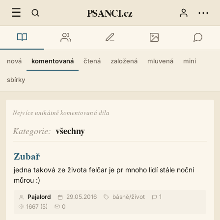
☰
⋯
PSANCI.cz
nová
komentovaná
čtená
založená
mluvená
mini
sbírky
Nejvíce unikátně komentovaná díla
všechny
Kategorie
Zubař
jedna taková ze života felčar je pr mnoho lidí stále noční
můrou :)
Pajalord
29.05.2016
básně
/
život
1
1667 (5)
0