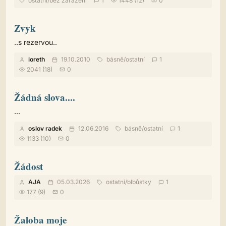
ostatní
/
bez zařazení
1
1448 (12)
0
Zvyk
..s rezervou..
ioreth
19.10.2010
básně
/
ostatní
1
2041 (18)
0
Žádná slova....
...
oslov radek
12.06.2016
básně
/
ostatní
1
1133 (10)
0
Žádost
AJA
05.03.2026
ostatní
/
blbůstky
1
177 (9)
0
Žaloba moje