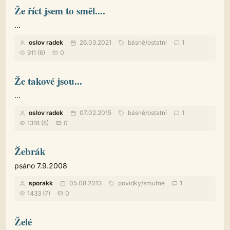
Že říct jsem to směl....
...
oslov radek
26.03.2021
básně
/
ostatní
1
911 (6)
0
Že takové jsou...
...
oslov radek
07.02.2015
básně
/
ostatní
1
1318 (8)
0
Žebrák
psáno 7.9.2008
sporakk
05.08.2013
povídky
/
smutné
1
1433 (7)
0
Želé