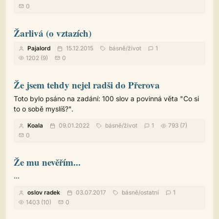
0
Žarlivá (o vztazích)
Pajalord
15.12.2015
básně
/
život
1
1202 (9)
0
Že jsem tehdy nejel radši do Přerova
Toto bylo psáno na zadání: 100 slov a povinná věta "Co si
to o sobě myslíš?".
Koala
09.01.2022
básně
/
život
1
793 (7)
0
Že mu nevěřím...
...
oslov radek
03.07.2017
básně
/
ostatní
1
1403 (10)
0