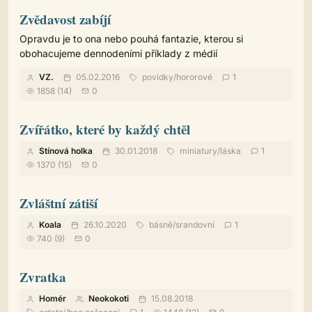
Zvědavost zabíjí
Opravdu je to ona nebo pouhá fantazie, kterou si
obohacujeme dennodeními příklady z médií
VZ.
05.02.2016
povídky
/
hororové
1
1858 (14)
0
Zvířátko, které by každý chtěl
Stínová holka
30.01.2018
miniatury
/
láska
1
1370 (15)
0
Zvláštní zátiší
Koala
26.10.2020
básně
/
srandovní
1
740 (9)
0
Zvratka
Homér
Neokokoti
15.08.2018