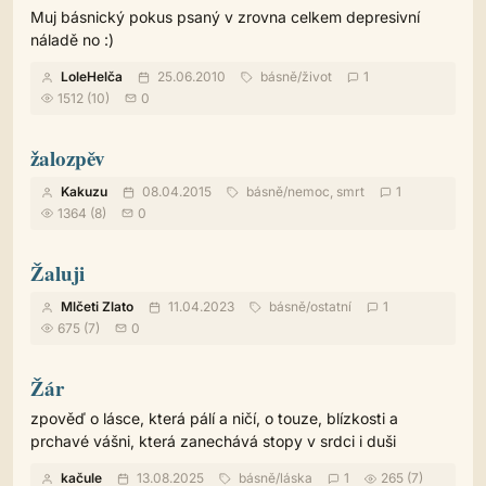
Muj básnický pokus psaný v zrovna celkem depresivní
náladě no :)
LoleHelča
25.06.2010
básně
/
život
1
1512 (10)
0
žalozpěv
Kakuzu
08.04.2015
básně
/
nemoc, smrt
1
1364 (8)
0
Žaluji
Mlčeti Zlato
11.04.2023
básně
/
ostatní
1
675 (7)
0
Žár
zpověď o lásce, která pálí a ničí, o touze, blízkosti a
prchavé vášni, která zanechává stopy v srdci i duši
kačule
13.08.2025
básně
/
láska
1
265 (7)