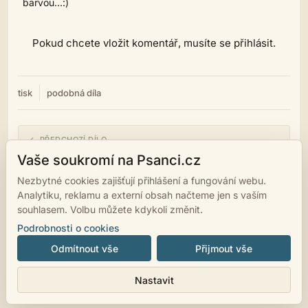
barvou...:)
Pokud chcete vložit komentář, musíte se přihlásit.
tisk
podobná díla
← PŘEDCHOZÍ DÍLO
Tichobijci
Vaše soukromí na Psanci.cz
Nezbytné cookies zajišťují přihlášení a fungování webu.
NÁSLEDUJÍCÍ DÍLO →
Analytiku, reklamu a externí obsah načteme jen s vaším
Yzopův tryangl
souhlasem. Volbu můžete kdykoli změnit.
Podrobnosti o cookies
Odmítnout vše
Přijmout vše
© 2007 - 2026
psanci.cz
•
Nastavení cookies
•
Facebook
• Programming
Nastavit
by
LUKiO