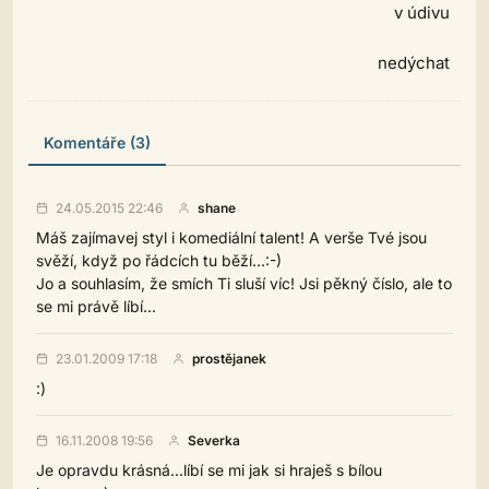
v údivu
nedýchat
Komentáře (3)
24.05.2015 22:46
shane
Máš zajímavej styl i komediální talent! A verše Tvé jsou
svěží, když po řádcích tu běží...:-)
Jo a souhlasím, že smích Ti sluší víc! Jsi pěkný číslo, ale to
se mi právě líbí...
23.01.2009 17:18
prostějanek
:)
16.11.2008 19:56
Severka
Je opravdu krásná...líbí se mi jak si hraješ s bílou