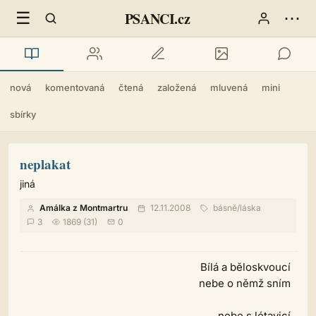
☰
⋯
PSANCI.cz
nová
komentovaná
čtená
založená
mluvená
mini
sbírky
neplakat
jiná
Amálka z Montmartru
12.11.2008
básně
/
láska
3
1869 (31)
0
Bílá a běloskvoucí
nebe o němž sním
nebe s létavicí