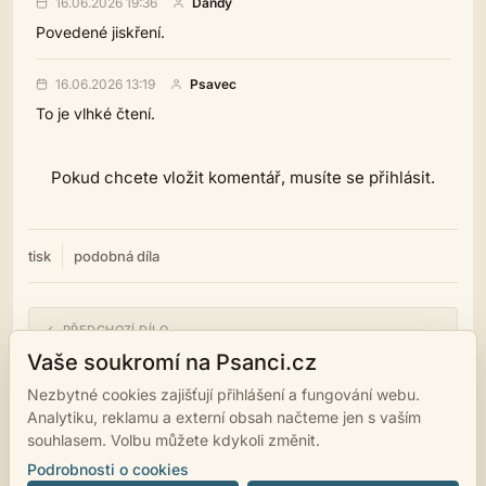
16.06.2026 19:36
Dandy
Povedené jiskření.
16.06.2026 13:19
Psavec
To je vlhké čtení.
Pokud chcete vložit komentář, musíte se přihlásit.
tisk
podobná díla
← PŘEDCHOZÍ DÍLO
Medicína na neduhy
Vaše soukromí na Psanci.cz
Nezbytné cookies zajišťují přihlášení a fungování webu.
NÁSLEDUJÍCÍ DÍLO →
Analytiku, reklamu a externí obsah načteme jen s vaším
Láska k posrání
souhlasem. Volbu můžete kdykoli změnit.
Podrobnosti o cookies