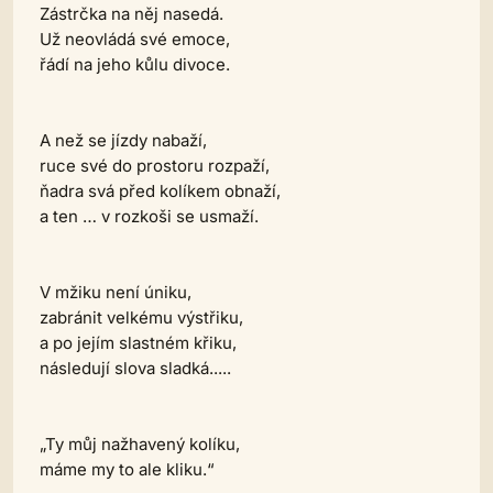
Zástrčka na něj nasedá.
Už neovládá své emoce,
řádí na jeho kůlu divoce.
A než se jízdy nabaží,
ruce své do prostoru rozpaží,
ňadra svá před kolíkem obnaží,
a ten … v rozkoši se usmaží.
V mžiku není úniku,
zabránit velkému výstřiku,
a po jejím slastném křiku,
následují slova sladká.....
„Ty můj nažhavený kolíku,
máme my to ale kliku.“