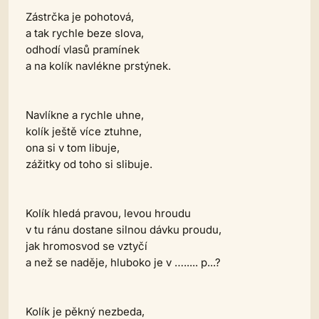
Zástrčka je pohotová,
a tak rychle beze slova,
odhodí vlasů pramínek
a na kolík navlékne prstýnek.
Navlíkne a rychle uhne,
kolík ještě více ztuhne,
ona si v tom libuje,
zážitky od toho si slibuje.
Kolík hledá pravou, levou hroudu
v tu ránu dostane silnou dávku proudu,
jak hromosvod se vztyčí
a než se naděje, hluboko je v …..... p...?
Kolík je pěkný nezbeda,