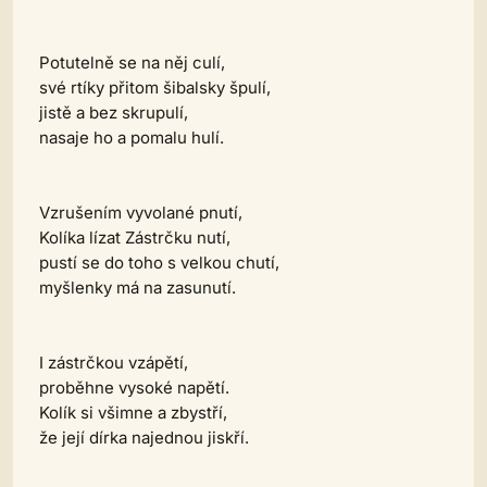
Potutelně se na něj culí,
své rtíky přitom šibalsky špulí,
jistě a bez skrupulí,
nasaje ho a pomalu hulí.
Vzrušením vyvolané pnutí,
Kolíka lízat Zástrčku nutí,
pustí se do toho s velkou chutí,
myšlenky má na zasunutí.
I zástrčkou vzápětí,
proběhne vysoké napětí.
Kolík si všimne a zbystří,
že její dírka najednou jiskří.