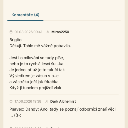
Komentáře (4)
01.08.2026 09:41
Miras2250
Brigito
Děkuji. Tohle mě vážně pobavilo.
Jestli o milování se tady píše,
nebo je to rychlá lesní šu...ka
Je jedno, ať už je to tak či tak
Výsledkem je zásun v p..e
a zástrčka ječí jak frkačka
Když jí tunelem projíždí vlak
17.06.2026 19:38
Dark Alchemist
Psavec: Dandy: Ano, tady se poznají odborníci znalí věci
... (((-: