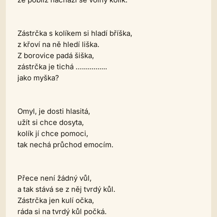
Zástrčka s kolíkem si hladí bříška,
z křoví na ně hledí liška.
Z borovice padá šiška,
zástrčka je tichá ….............
jako myška?
Omyl, je dosti hlasitá,
užít si chce dosyta,
kolík jí chce pomoci,
tak nechá průchod emocím.
Přece není žádný vůl,
a tak stává se z něj tvrdý kůl.
Zástrčka jen kulí očka,
ráda si na tvrdý kůl počká.