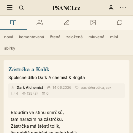
☰
⋯
PSANCI.cz
nová
komentovaná
čtená
založená
mluvená
mini
sbírky
Zástrčka a Kolík
Společné dílko Dark Alchemist & Brigita
Dark Alchemist
14.06.2026
básně
/
erotika, sex
4
135 (8)
0
Bloudím ve stínu smrčků,
tam narazím na zástrčku.
Zástrčka má štěstí tolik,
že poblíž nachází se volný kolík.