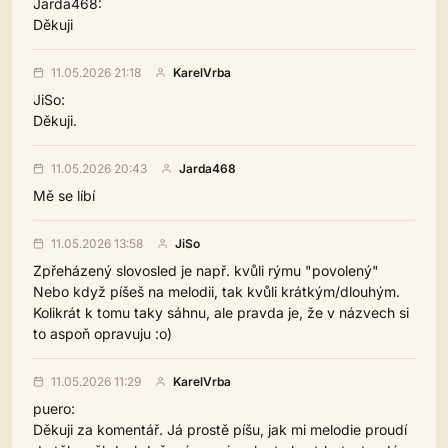
Jarda468:
Děkuji
11.05.2026 21:18
KarelVrba
JiSo:
Děkuji.
11.05.2026 20:43
Jarda468
Mě se líbí
11.05.2026 13:58
JiSo
Zpřeházený slovosled je např. kvůli rýmu "povolený"
Nebo když píšeš na melodii, tak kvůli krátkým/dlouhým.
Kolikrát k tomu taky sáhnu, ale pravda je, že v názvech si
to aspoň opravuju :o)
11.05.2026 11:29
KarelVrba
puero:
Děkuji za komentář. Já prostě píšu, jak mi melodie proudí