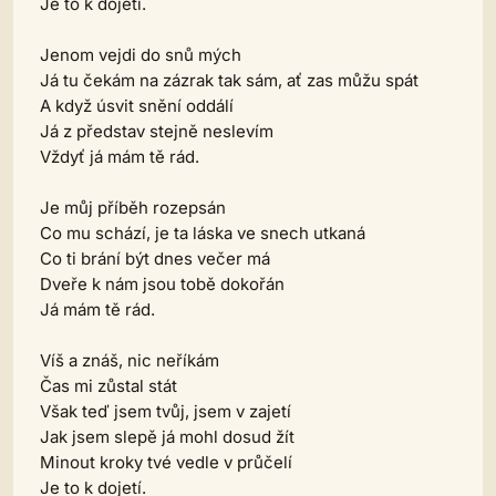
Je to k dojetí.
Jenom vejdi do snů mých
Já tu čekám na zázrak tak sám, ať zas můžu spát
A když úsvit snění oddálí
Já z představ stejně neslevím
Vždyť já mám tě rád.
Je můj příběh rozepsán
Co mu schází, je ta láska ve snech utkaná
Co ti brání být dnes večer má
Dveře k nám jsou tobě dokořán
Já mám tě rád.
Víš a znáš, nic neříkám
Čas mi zůstal stát
Však teď jsem tvůj, jsem v zajetí
Jak jsem slepě já mohl dosud žít
Minout kroky tvé vedle v průčelí
Je to k dojetí.