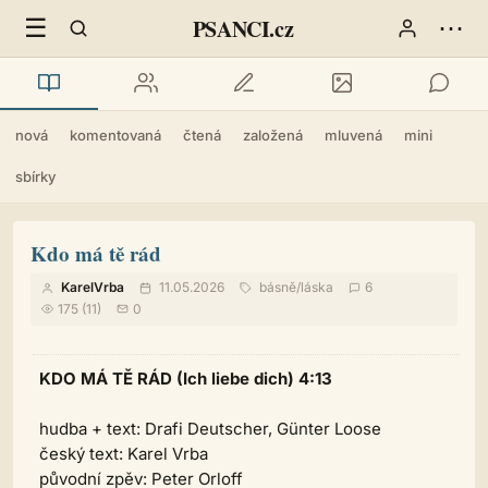
☰
⋯
PSANCI.cz
nová
komentovaná
čtená
založená
mluvená
mini
sbírky
Kdo má tě rád
KarelVrba
11.05.2026
básně
/
láska
6
175 (11)
0
KDO MÁ TĚ RÁD (Ich liebe dich) 4:13
hudba + text: Drafi Deutscher, Günter Loose
český text: Karel Vrba
původní zpěv: Peter Orloff