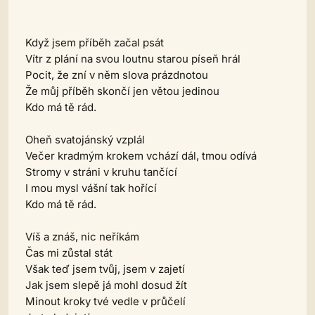
Když jsem příběh začal psát
Vítr z plání na svou loutnu starou píseň hrál
Pocit, že zní v něm slova prázdnotou
Že můj příběh skončí jen větou jedinou
Kdo má tě rád.
Oheň svatojánský vzplál
Večer kradmým krokem vchází dál, tmou odívá
Stromy v stráni v kruhu tančící
I mou mysl vášní tak hořící
Kdo má tě rád.
Víš a znáš, nic neříkám
Čas mi zůstal stát
Však teď jsem tvůj, jsem v zajetí
Jak jsem slepě já mohl dosud žít
Minout kroky tvé vedle v průčelí