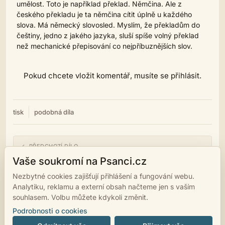
umělost. Toto je například překlad. Němčina. Ale z
českého překladu je ta němčina cítit úplně u každého
slova. Má německý slovosled. Myslím, že překladům do
češtiny, jedno z jakého jazyka, sluší spíše volný překlad
než mechanické přepisování co nejpříbuznějších slov.
Pokud chcete vložit komentář, musíte se přihlásit.
tisk
podobná díla
← PŘEDCHOZÍ DÍLO
A kdo sem dal ty květy krásné
Vaše soukromí na Psanci.cz
Nezbytné cookies zajišťují přihlášení a fungování webu.
NÁSLEDUJÍCÍ DÍLO →
Analytiku, reklamu a externí obsah načteme jen s vaším
Lásku odmítáš
souhlasem. Volbu můžete kdykoli změnit.
Podrobnosti o cookies