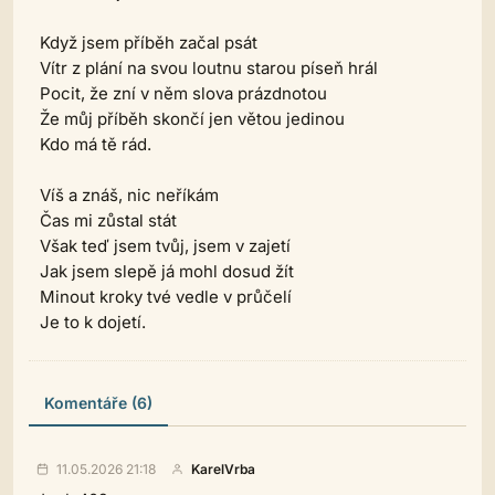
Když jsem příběh začal psát
Vítr z plání na svou loutnu starou píseň hrál
Pocit, že zní v něm slova prázdnotou
Že můj příběh skončí jen větou jedinou
Kdo má tě rád.
Víš a znáš, nic neříkám
Čas mi zůstal stát
Však teď jsem tvůj, jsem v zajetí
Jak jsem slepě já mohl dosud žít
Minout kroky tvé vedle v průčelí
Je to k dojetí.
Komentáře (6)
11.05.2026 21:18
KarelVrba