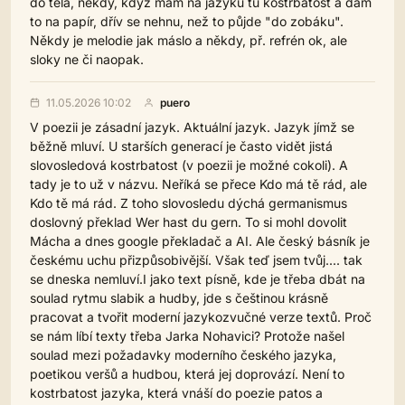
do těla, někdy, když mám na jazyku tu kostrbatost a dám
to na papír, dřív se nehnu, než to půjde "do zobáku".
Někdy je melodie jak máslo a někdy, př. refrén ok, ale
sloky ne či naopak.
11.05.2026 10:02
puero
V poezii je zásadní jazyk. Aktuální jazyk. Jazyk jímž se
běžně mluví. U starších generací je často vidět jistá
slovosledová kostrbatost (v poezii je možné cokoli). A
tady je to už v názvu. Neříká se přece Kdo má tě rád, ale
Kdo tě má rád. Z toho slovosledu dýchá germanismus
doslovný překlad Wer hast du gern. To si mohl dovolit
Mácha a dnes google překladač a AI. Ale český básník je
českému uchu přizpůsobivější. Však teď jsem tvůj.... tak
se dneska nemluví.I jako text písně, kde je třeba dbát na
soulad rytmu slabik a hudby, jde s češtinou krásně
pracovat a tvořit moderní jazykozvučné verze textů. Proč
se nám líbí texty třeba Jarka Nohavici? Protože našel
soulad mezi požadavky moderního českého jazyka,
poetikou veršů a hudbou, která jej doprovází. Není to
kostrbatost jazyka, která vnáší do poezie patos a