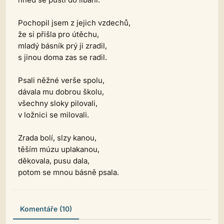
Pochopil jsem z jejich vzdechů,
že si přišla pro útěchu,
mladý básník prý ji zradil,
s jinou doma zas se radil.
Psali něžné verše spolu,
dávala mu dobrou školu,
všechny sloky pilovali,
v ložnici se milovali.
Zrada bolí, slzy kanou,
těším múzu uplakanou,
děkovala, pusu dala,
potom se mnou básně psala.
Komentáře (10)