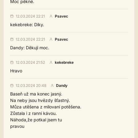
Moc pěkné.
12.03.2024 22:21
Psavec
kekebreke: Díky.
12.03.2024 22:21
Psavec
Dandy: Děkuji moc.
12.03.2024 21:52
kekebreke
Hravo
12.03.2024 20:48
Dandy
Baseň už ma konec jasný.
Na neby jsou hvězdy šťastný.
Můza utěšena z milovani potěšena.
Zůstala i z ranní kávou.
Náhoda,že potkal jsem tu
pravou