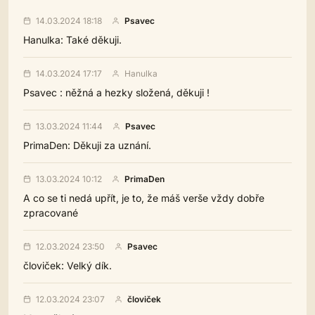
14.03.2024 18:18
Psavec
Hanulka: Také děkuji.
14.03.2024 17:17
Hanulka
Psavec : něžná a hezky složená, děkuji !
13.03.2024 11:44
Psavec
PrimaDen: Děkuji za uznání.
13.03.2024 10:12
PrimaDen
A co se ti nedá upřít, je to, že máš verše vždy dobře
zpracované
12.03.2024 23:50
Psavec
človiček: Velký dík.
12.03.2024 23:07
človiček