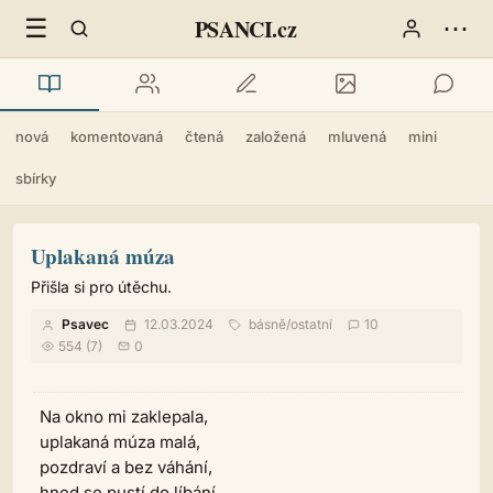
☰
⋯
PSANCI.cz
nová
komentovaná
čtená
založená
mluvená
mini
sbírky
Uplakaná múza
Přišla si pro útěchu.
Psavec
12.03.2024
básně
/
ostatní
10
554 (7)
0
Na okno mi zaklepala,
uplakaná múza malá,
pozdraví a bez váhání,
hned se pustí do líbání.