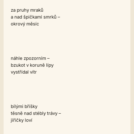
za pruhy mraků
a nad špičkami smrků –
okrový měsíc
náhle zpozorním –
bzukot v koruně lípy
vystřídal vítr
bílými bříšky
těsně nad stébly trávy –
jiřičky loví