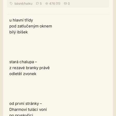
básně
/
haiku
5
476 (11)
0
u hlavní třídy
pod zatlučeným oknem
bílý ibišek
stará chalupa –
z rezavé branky právě
odletěl zvonek
od první stránky –
Dharmoví tuláci voní
po pryskyřici