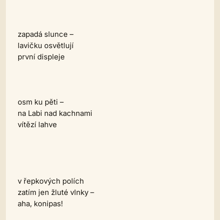
zapadá slunce –
lavičku osvětlují
první displeje
osm ku pěti –
na Labi nad kachnami
vítězí lahve
v řepkových polích
zatím jen žluté vlnky –
aha, konipas!