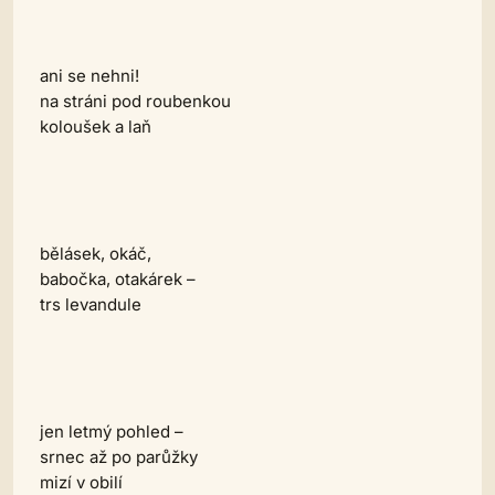
ani se nehni!
na stráni pod roubenkou
koloušek a laň
bělásek, okáč,
babočka, otakárek –
trs levandule
jen letmý pohled –
srnec až po parůžky
mizí v obilí