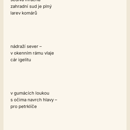
zahradní sud je plný
larev komárů
nádraží sever –
v okenním rámu vlaje
cár igelitu
v gumácích loukou
s očima navrch hlavy –
pro petrklíče