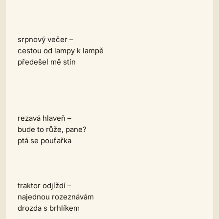
srpnový večer –
cestou od lampy k lampě
předešel mě stín
rezavá hlaveň –
bude to růže, pane?
ptá se pouťařka
traktor odjíždí –
najednou rozeznávám
drozda s brhlíkem