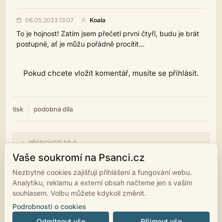
06.05.2023 13:07
Koala
To je hojnost! Zatím jsem přečetl první čtyři, budu je brát
postupně, ať je můžu pořádně procítit...
Pokud chcete vložit komentář, musíte se přihlásit.
tisk
podobná díla
← PŘEDCHOZÍ DÍLO
večerní zazen a další texty
Vaše soukromí na Psanci.cz
Nezbytné cookies zajišťují přihlášení a fungování webu.
NÁSLEDUJÍCÍ DÍLO →
Analytiku, reklamu a externí obsah načteme jen s vaším
Sebraná haiku část 2.
souhlasem. Volbu můžete kdykoli změnit.
Podrobnosti o cookies
Odmítnout vše
Přijmout vše