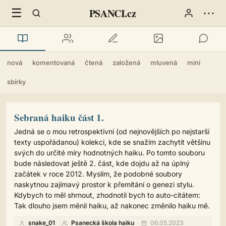
☰
⋯
PSANCI.cz
nová
komentovaná
čtená
založená
mluvená
mini
sbírky
Sebraná haiku část 1.
Jedná se o mou retrospektivní (od nejnovějších po nejstarší
texty uspořádanou) kolekci, kde se snažím zachytit většinu
svých do určité míry hodnotných haiku. Po tomto souboru
bude následovat ještě 2. část, kde dojdu až na úplný
začátek v roce 2012. Myslím, že podobné soubory
naskytnou zajímavý prostor k přemítání o genezi stylu.
Kdybych to měl shrnout, zhodnotil bych to auto-citátem:
Tak dlouho jsem měnil haiku, až nakonec změnilo haiku mě.
snake_01
Psanecká škola haiku
06.05.2023