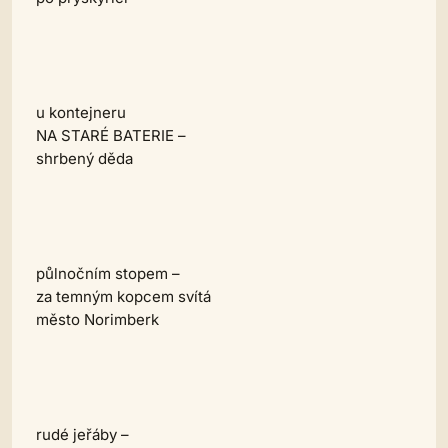
u kontejneru
NA STARÉ BATERIE –
shrbený děda
půlnočním stopem –
za temným kopcem svítá
město Norimberk
rudé jeřáby –