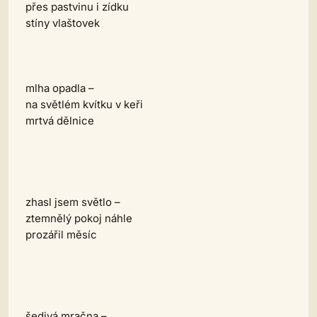
přes pastvinu i zídku
stíny vlaštovek
mlha opadla –
na světlém kvítku v keři
mrtvá dělnice
zhasl jsem světlo –
ztemnělý pokoj náhle
prozářil měsíc
šedivá mračna –