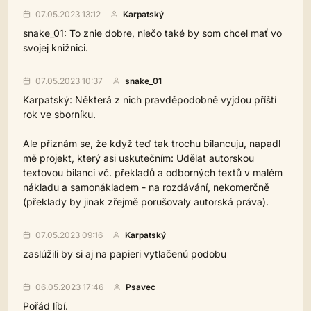
07.05.2023 13:12
Karpatský
snake_01: To znie dobre, niečo také by som chcel mať vo
svojej knižnici.
07.05.2023 10:37
snake_01
Karpatský: Některá z nich pravděpodobně vyjdou příští
rok ve sborníku.
Ale přiznám se, že když teď tak trochu bilancuju, napadl
mě projekt, který asi uskutečním: Udělat autorskou
textovou bilanci vč. překladů a odborných textů v malém
nákladu a samonákladem - na rozdávání, nekomerčně
(překlady by jinak zřejmě porušovaly autorská práva).
07.05.2023 09:16
Karpatský
zaslúžili by si aj na papieri vytlačenú podobu
06.05.2023 17:46
Psavec
Pořád líbí.