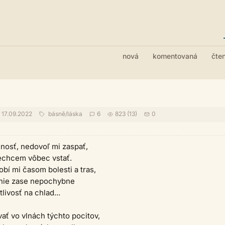
nová
komentovaná
čte
17.09.2022
básně
/
láska
6
823 (13)
0
čnosť, nedovoľ mi zaspať,
nechcem vôbec vstať.
bí mi časom bolesti a tras,
nie zase nepochybne
tlivosť na chlad...
ať vo vlnách týchto pocitov,