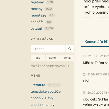
hoci prišli ne
fejetony
170
určite vychutn
romány
930
rýchlo pominú 
reportáže
74
scénáře
80
ostatní
2176
VYHLEDÁVÁNÍ
Komentáře (6)
22.09.2022 19:
dílo
autor
deník
Miňko: Teším sa.
rozšířené vyhledávání →
21.09.2022 06:1
MENU
Líbí!
literatura
58/330
tematické soutěže
20.09.2022 14:
chodník slávy
človiček: Súhlas
veľmi bystrý a n
chodník hanby