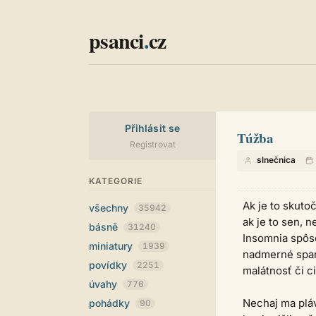
psanci
.
cz
Přihlásit se
Túžba
Registrovat
slnečnica
KATEGORIE
Ak je to skuto
všechny
35942
ak je to sen, 
básně
31240
Insomnia spôso
miniatury
1939
nadmerné spa
povídky
2251
malátnosť či ci
úvahy
776
Nechaj ma pláv
pohádky
90