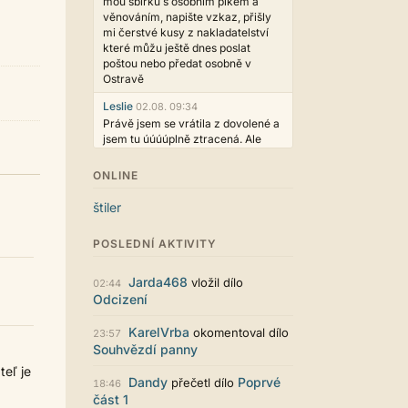
mou sbírku s osobním plkem a
věnováním, napište vzkaz, přišly
mi čerstvé kusy z nakladatelství
které můžu ještě dnes poslat
poštou nebo předat osobně v
Ostravě
Leslie
02.08. 09:34
Právě jsem se vrátila z dovolené a
jsem tu úúúúplně ztracená. Ale
hezké, děkujeme!
ONLINE
casa.de.locos
02.08. 02:04
wow, toto je hodně nezvyk, ale
štiler
není to vůbec ošklivé
Jarda468
31.07. 12:50
POSLEDNÍ AKTIVITY
Už i počet přečtení jde vidět,
reklama co zasahovala do chatu je
Jarda468
vložil dílo
02:44
myslím také už v pořádku,
Odcizení
perfektní práce :)
KarelVrba
okomentoval dílo
Singularis
23:57
30.07. 06:19
Souhvězdí panny
Líbí se mi tmavá varianta nového
vzhledu. Na některých místech
teľ je
jsou sice mezi prvky příliš velké
Dandy
Poprvé
přečetl dílo
18:46
mezery, ale když mě to bude štvát,
část 1