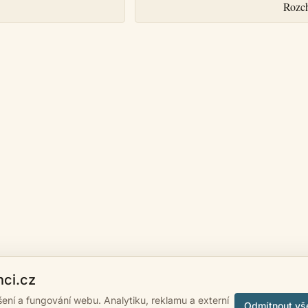
Rozc
nci.cz
ášení a fungování webu. Analytiku, reklamu a externí
Odmítnout vš