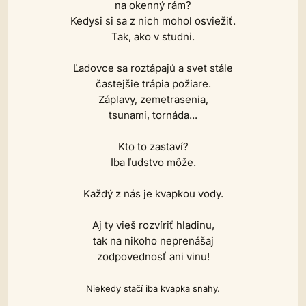
na okenný rám?
Kedysi si sa z nich mohol osviežiť.
Tak, ako v studni.
Ľadovce sa roztápajú a svet stále
častejšie trápia požiare.
Záplavy, zemetrasenia,
tsunami, tornáda...
Kto to zastaví?
Iba ľudstvo môže.
Každý z nás je kvapkou vody.
Aj ty vieš rozvíriť hladinu,
tak na nikoho neprenášaj
zodpovednosť ani vinu!
Niekedy stačí iba kvapka snahy.