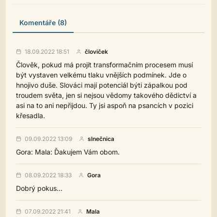
Komentáře (8)
18.09.2022 18:51
človiček
Člověk, pokud má projít transformačním procesem musí
být vystaven velkému tlaku vnějších podmínek. Jde o
hnojivo duše. Slováci mají potenciál býti zápalkou pod
troudem světa, jen si nejsou vědomy takového dědictví a
asi na to ani nepřijdou. Ty jsi aspoň na psancích v pozici
křesadla.
09.09.2022 13:09
slnečnica
Gora: Mala: Ďakujem Vám obom.
08.09.2022 18:33
Gora
Dobrý pokus...
07.09.2022 21:41
Mala