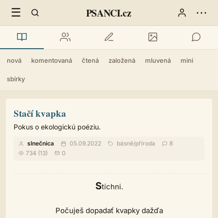
☰
⋯
PSANCI.cz
nová
komentovaná
čtená
založená
mluvená
mini
sbírky
Stačí kvapka
Pokus o ekologickú poéziu.
slnečnica
05.09.2022
básně
/
příroda
8
734 (13)
0
S
tíchni.
Počuješ dopadať kvapky dažďa