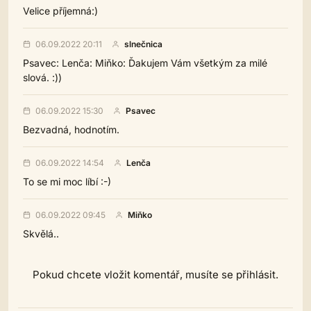
Velice příjemná:)
06.09.2022 20:11
slnečnica
Psavec: Lenča: Miňko: Ďakujem Vám všetkým za milé
slová. :))
06.09.2022 15:30
Psavec
Bezvadná, hodnotím.
06.09.2022 14:54
Lenča
To se mi moc líbí :-)
06.09.2022 09:45
Miňko
Skvělá..
Pokud chcete vložit komentář, musíte se přihlásit.