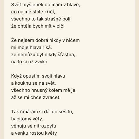
Svět myšlenek co mám v hlavě,
co na mě stále křičí,
všechno to tak strašně bolí,
že chtěla bych mít v piči
Že nejsem dobrá nikdy v ničem
mi moje hlava říká,
že nemůžu být nikdy šťastná,
na to si už zvyká
Když opustím svoji hlavu
a kouknu se na svět,
všechno hnusný kolem mě je,
až se mi chce zvracet.
Tak čmárám si dál do sešitu,
ty pitomý věty,
věnuju se nitrozpytu
a venku rostou květy