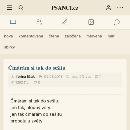
☰
⋯
PSANCI.cz
nová
komentovaná
čtená
založená
mluvená
mini
sbírky
Čmárám si tak do sešitu
ferina lišák
06.08.2018
básně
/
život
1
1392 (15)
0
Čmárám si tak do sešitu,
jen tak, hloupý věty
jen tak čmárám do sešitu
propojuju světy