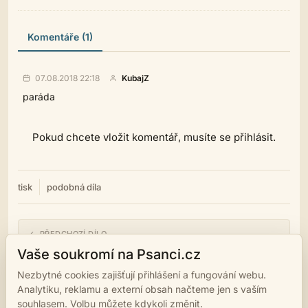
Komentáře (1)
07.08.2018 22:18
KubajZ
paráda
Pokud chcete vložit komentář, musíte se přihlásit.
tisk
podobná díla
← PŘEDCHOZÍ DÍLO
Dívka
Vaše soukromí na Psanci.cz
Nezbytné cookies zajišťují přihlášení a fungování webu.
NÁSLEDUJÍCÍ DÍLO →
Analytiku, reklamu a externí obsah načteme jen s vaším
Povzdech
souhlasem. Volbu můžete kdykoli změnit.