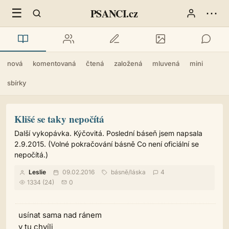
☰
⋯
PSANCI.cz
nová
komentovaná
čtená
založená
mluvená
mini
sbírky
Klišé se taky nepočítá
Další vykopávka. Kýčovitá. Poslední báseň jsem napsala
2.9.2015. (Volné pokračování básně Co není oficiální se
nepočítá.)
Leslie
09.02.2016
básně
/
láska
4
1334 (24)
0
usínat sama nad ránem
v tu chvíli