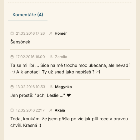
Komentáře (4)
21.03.2016 17:26
Homér
Šansónek
17.02.2016 16:00
Zamila
Ta se mi líbí ... Sice na mě trochu moc ukecaná, ale nevadí
:-) A k anotaci, Ty už snad jako nepíšeš ? :-)
13.02.2016 10:53
Megynka
Jen prostě: "ach, Leslie ..." ♥
12.02.2016 22:17
Akaia
Teda, koukám, že jsem přišla po víc jak půl roce v pravou
chvíli. Krásná :)