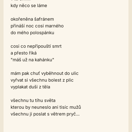
kdy něco se láme
okořeněna šafránem
přináší noc cosi marného
do mého polospánku
cosi co nepřipouští smrt
a přesto říká
"máš už na kahánku"
mám pak chuť vyběhnout do ulic
vyřvat si všechnu bolest z plic
vyplakat duši z těla
všechnu tu tíhu světa
kterou by neuneslo ani tisíc mužů
všechnu ji poslat s větrem pryč...