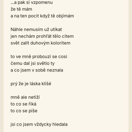
...a pak si vzpomenu
že tě mám
a na ten pocit když tě objímám
Náhle nemusím už utíkat
jen nechám prohřát tělo citem
svět zalít duhovým koloritem
to ve mně probouzí se cosi
čemu dal jsi světlo ty
a co jsem v sobě neznala
prý že je láska klišé
mně ale netíží
to co se říká
to co se píše
jsi co jsem vždycky hledala