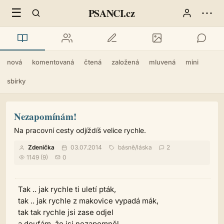
☰
⋯
PSANCI.cz
nová
komentovaná
čtená
založená
mluvená
mini
sbírky
Nezapomínám!
Na pracovní cesty odjíždíš velice rychle.
Zdenička
03.07.2014
básně
/
láska
2
1149 (9)
0
Tak .. jak rychle ti uletí pták,
tak .. jak rychle z makovice vypadá mák,
tak tak rychle jsi zase odjel
a doufám, že jsi nezapomněl.