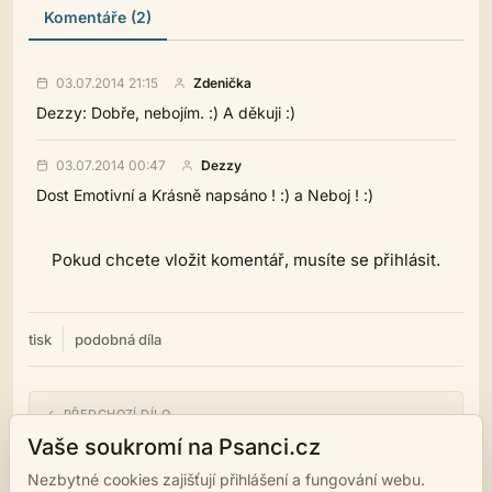
Komentáře (2)
03.07.2014 21:15
Zdenička
Dezzy: Dobře, nebojím. :) A děkuji :)
03.07.2014 00:47
Dezzy
Dost Emotivní a Krásně napsáno ! :) a Neboj ! :)
Pokud chcete vložit komentář, musíte se přihlásit.
tisk
podobná díla
← PŘEDCHOZÍ DÍLO
Uspěchaná interupce
Vaše soukromí na Psanci.cz
Nezbytné cookies zajišťují přihlášení a fungování webu.