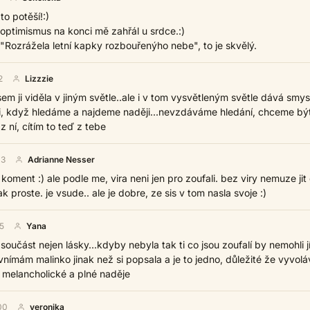
to potěší!:)
optimismus na konci mě zahřál u srdce.:)
 "Rozrážela letní kapky rozbouřenýho nebe", to je skvělý.
2
Lizzzie
sem ji viděla v jiným světle..ale i v tom vysvětleným světle dává smysl
 mi, když hledáme a najdeme naději...nevzdáváme hledání, chceme bý
 z ní, cítím to teď z tebe
03
Adrianne Nesser
koment :) ale podle me, vira neni jen pro zoufali. bez viry nemuze jit 
ak proste. je vsude.. ale je dobre, ze sis v tom nasla svoje :)
5
Yana
ší součást nejen lásky...kdyby nebyla tak ti co jsou zoufalí by nemohli jí
ji vnímám malinko jinak než si popsala a je to jedno, důležité že vyvol
, melancholické a plné naděje
00
veronika