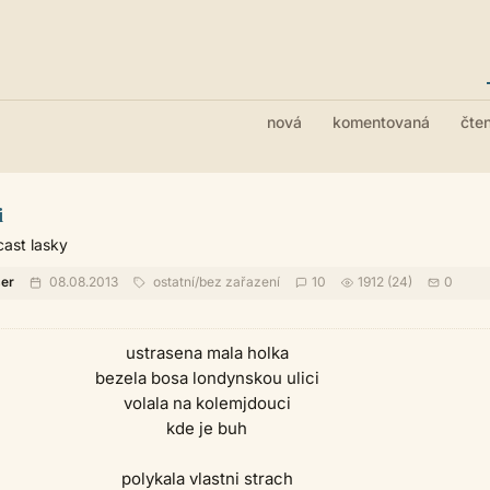
nová
komentovaná
čte
i
 cast lasky
ser
08.08.2013
ostatní
/
bez zařazení
10
1912 (24)
0
ustrasena mala holka
bezela bosa londynskou ulici
volala na kolemjdouci
kde je buh
polykala vlastni strach