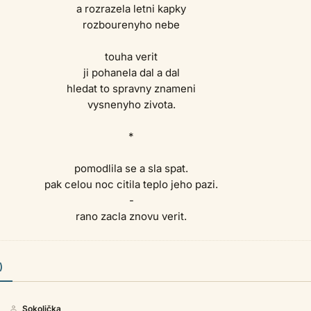
a rozrazela letni kapky
rozbourenyho nebe
touha verit
ji pohanela dal a dal
hledat to spravny znameni
vysnenyho zivota.
*
pomodlila se a sla spat.
pak celou noc citila teplo jeho pazi.
-
rano zacla znovu verit.
)
Sokolička