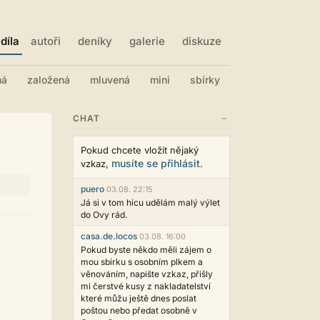
díla
autoři
deníky
galerie
diskuze
ná
založená
mluvená
mini
sbírky
−
CHAT
Pokud chcete vložit nějaký
musíte se přihlásit
vzkaz,
.
puero
03.08. 22:15
Já si v tom hicu udělám malý výlet
do Ovy rád.
casa.de.locos
03.08. 16:00
Pokud byste někdo měli zájem o
mou sbírku s osobním plkem a
věnováním, napište vzkaz, přišly
mi čerstvé kusy z nakladatelství
které můžu ještě dnes poslat
poštou nebo předat osobně v