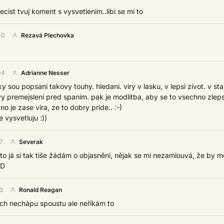
ecist tvuj koment s vysvetlenim..libi se mi to
40
Rezavá Plechovka
04
Adrianne Nesser
loky sou popsani takovy touhy. hledani. viry v lasku, v lepsi zivot. v sta
ovy premejsleni pred spanim. pak je modlitba, aby se to vsechno zleps
no je zase vira, ze to dobry pride.. :-)
 vysvetluju :))
7
Severak
o já si tak tiše žádám o objasnění, nějak se mi nezamlouvá, že by m
:D
3
Ronald Reagan
jich nechápu spoustu ale neříkám to