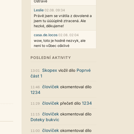
Ostravě
Leslie
02.08. 09:34
Právě jsem se vrátila z dovolené a
jsem tu úúúúplně ztracená. Ale
hezké, děkujeme!
casa.de.locos
02.08. 02:04
wow, toto je hodně nezvyk, ale
není to vůbec ošklivé
Jarda468
31.07. 12:50
POSLEDNÍ AKTIVITY
Už i počet přečtení jde vidět,
reklama co zasahovala do chatu je
Skopex
Poprvé
vložil dílo
myslím také už v pořádku,
13:01
část 1
perfektní práce :)
Singularis
30.07. 06:19
človiček
okomentoval dílo
11:46
Líbí se mi tmavá varianta nového
1234
vzhledu. Na některých místech
jsou sice mezi prvky příliš velké
človiček
1234
přečetl dílo
11:29
mezery, ale když mě to bude štvát,
určitě to půjde upravit místním
človiček
okomentoval dílo
11:15
stylem... Celkově je styl dobře
Doteky bukvic
funkční a příjemný. Podvedl se.
puero
človiček
29.07. 11:53
okomentoval dílo
11:00