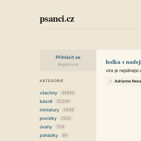
psanci
.
cz
Přihlásit se
holka s nadej
Registrovat
vira je nejsilnejsi
KATEGORIE
Adrianne Nes
všechny
35942
básně
31240
miniatury
1939
povídky
2251
úvahy
776
pohádky
90