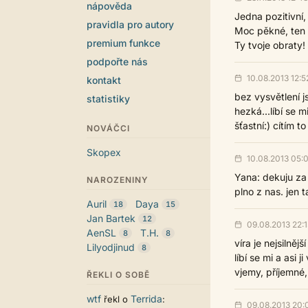
nápověda
Jedna pozitivní, 
pravidla pro autory
Moc pěkné, ten 
premium funkce
Ty tvoje obraty!
podpořte nás
10.08.2013 12:5
kontakt
bez vysvětlení j
statistiky
hezká...líbí se
šťastní:) cítím to
NOVÁČCI
Skopex
10.08.2013 05:
Yana: dekuju za 
NAROZENINY
plno z nas. jen t
Auril
Daya
18
15
Jan Bartek
12
09.08.2013 22:1
AenSL
T.H.
8
8
víra je nejsilněj
Lilyodjinud
8
líbí se mi a asi 
vjemy, příjemné
ŘEKLI O SOBĚ
wtf
Terrida
řekl o
:
09.08.2013 20: