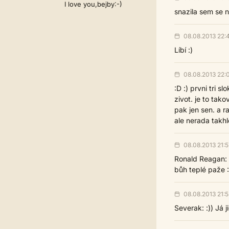
I love you,bejby:-)
snazila sem se n
08.08.2013 22:
Líbí :)
08.08.2013 22:
:D :) prvni tri s
zivot. je to tak
pak jen sen. a ra
ale nerada takhle
08.08.2013 21:5
Ronald Reagan: t
bůh teplé paže 
08.08.2013 21:5
Severak: :)) Já 