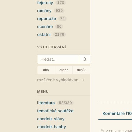
fejetony
170
romány
930
reportáže
74
scénáře
80
ostatní
2176
VYHLEDÁVÁNÍ
dílo
autor
deník
rozšířené vyhledávání →
MENU
literatura
58/330
tematické soutěže
Komentáře (10
chodník slávy
chodník hanby
23.11.2013 12:48