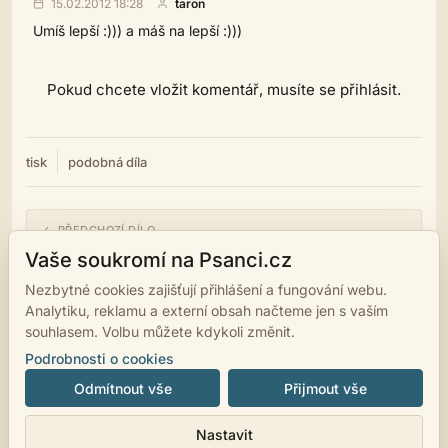
15.02.2012 18:28
taron
Umíš lepší :))) a máš na lepší :)))
Pokud chcete vložit komentář, musíte se přihlásit.
tisk
podobná díla
← PŘEDCHOZÍ DÍLO
Noc mně dobře známa.
Vaše soukromí na Psanci.cz
Nezbytné cookies zajišťují přihlášení a fungování webu.
NÁSLEDUJÍCÍ DÍLO →
Analytiku, reklamu a externí obsah načteme jen s vaším
Hubený kat
souhlasem. Volbu můžete kdykoli změnit.
Podrobnosti o cookies
Odmítnout vše
Přijmout vše
© 2007 - 2026
psanci.cz
•
Nastavení cookies
•
Facebook
• Programming
Nastavit
by
LUKiO