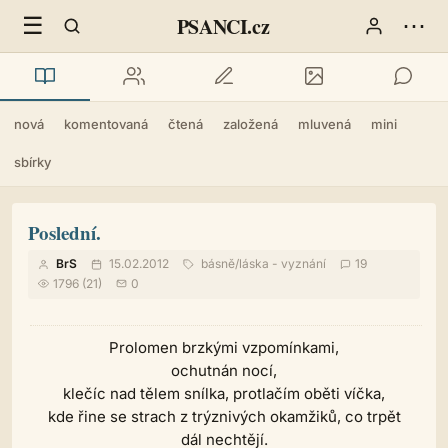
☰
⋯
PSANCI.cz
nová
komentovaná
čtená
založená
mluvená
mini
sbírky
Poslední.
BrS
15.02.2012
básně
/
láska - vyznání
19
1796 (21)
0
Prolomen brzkými vzpomínkami,
ochutnán nocí,
klečíc nad tělem snílka, protlačím oběti víčka,
kde řine se strach z trýznivých okamžiků, co trpět
dál nechtějí.