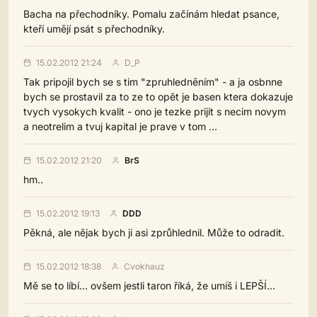
Bacha na přechodníky. Pomalu začínám hledat psance,
kteří umějí psát s přechodníky.
15.02.2012 21:24
D_P
Tak pripojil bych se s tim "zpruhledněním" - a ja osbnne
bych se prostavil za to ze to opět je basen ktera dokazuje
tvych vysokych kvalit - ono je tezke prijit s necim novym
a neotrelim a tvuj kapital je prave v tom ...
15.02.2012 21:20
BrS
hm..
15.02.2012 19:13
DDD
Pěkná, ale nějak bych ji asi zprůhlednil. Může to odradit.
15.02.2012 18:38
Cvokhauz
Mě se to líbí... ovšem jestli taron říká, že umíš i LEPŠÍ...