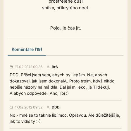
prostřelené duši
snílka, přikrytého nocí.
Pojď, je čas jít.
Komentáře (19)
17.02.2012 09:36
BrS
DDD: Přišel jsem sem, abych byl lepším. Ne, abych
dokazoval, jak jsem dokonalý.. Proto trpím, když nikdo
nepíše názory na má díla. Dal jsi mi lekci, já Ti děkuji.
A abych odpověděl: Ano, líbí :)
17.02.2012 09:32
DDD
No - mně se to takhle líbí moc. Opravdu. Ale důležitější je,
jak to vidíš ty :-)