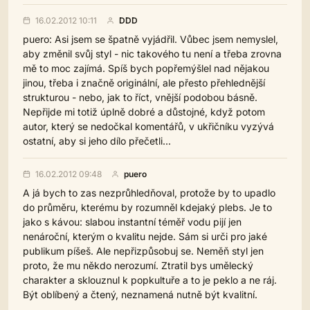
16.02.2012 10:11
DDD
puero: Asi jsem se špatně vyjádřil. Vůbec jsem nemyslel,
aby změnil svůj styl - nic takového tu není a třeba zrovna
mě to moc zajímá. Spíš bych popřemýšlel nad nějakou
jinou, třeba i značně originální, ale přesto přehlednější
strukturou - nebo, jak to říct, vnější podobou básně.
Nepřijde mi totiž úplně dobré a důstojné, když potom
autor, který se nedočkal komentářů, v ukřičníku vyzývá
ostatní, aby si jeho dílo přečetli...
16.02.2012 09:48
puero
A já bych to zas nezprůhledňoval, protože by to upadlo
do průměru, kterému by rozumněl kdejaký plebs. Je to
jako s kávou: slabou instantní téměř vodu pijí jen
nenároční, kterým o kvalitu nejde. Sám si urči pro jaké
publikum píšeš. Ale nepřizpůsobuj se. Neměň styl jen
proto, že mu někdo nerozumí. Ztratil bys umělecký
charakter a sklouznul k popkultuře a to je peklo a ne ráj.
Být oblíbený a čtený, neznamená nutně být kvalitní.