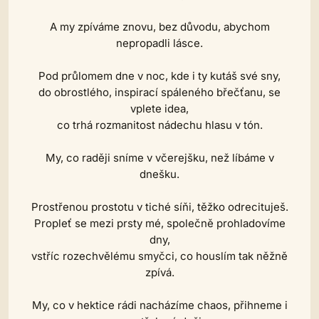
A my zpíváme znovu, bez důvodu, abychom
nepropadli lásce.
Pod průlomem dne v noc, kde i ty kutáš své sny,
do obrostlého, inspirací spáleného břečťanu, se
vplete idea,
co trhá rozmanitost nádechu hlasu v tón.
My, co raději sníme v včerejšku, než líbáme v
dnešku.
Prostřenou prostotu v tiché síňi, těžko odrecituješ.
Propleť se mezi prsty mé, společně prohladovíme
dny,
vstříc rozechvělému smyčci, co houslím tak něžně
zpívá.
My, co v hektice rádi nacházíme chaos, přihneme i