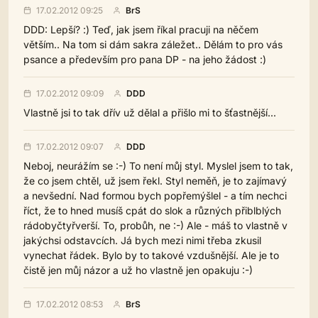
17.02.2012 09:25
BrS
DDD: Lepší? :) Teď, jak jsem říkal pracuji na něčem
větším.. Na tom si dám sakra záležet.. Dělám to pro vás
psance a především pro pana DP - na jeho žádost :)
17.02.2012 09:09
DDD
Vlastně jsi to tak dřív už dělal a přišlo mi to šťastnější...
17.02.2012 09:07
DDD
Neboj, neurážím se :-) To není můj styl. Myslel jsem to tak,
že co jsem chtěl, už jsem řekl. Styl neměň, je to zajímavý
a nevšední. Nad formou bych popřemýšlel - a tím nechci
říct, že to hned musíš cpát do slok a různých přiblblých
rádobyčtyřverší. To, probůh, ne :-) Ale - máš to vlastně v
jakýchsi odstavcích. Já bych mezi nimi třeba zkusil
vynechat řádek. Bylo by to takové vzdušnější. Ale je to
čistě jen můj názor a už ho vlastně jen opakuju :-)
17.02.2012 08:53
BrS