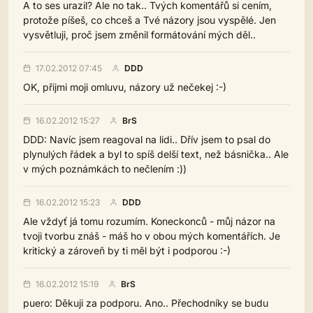
A to ses urazil? Ale no tak.. Tvých komentářů si cením,
protože píšeš, co chceš a Tvé názory jsou vyspělé. Jen
vysvětluji, proč jsem změnil formátování mých děl..
17.02.2012 07:45
DDD
OK, přijmi moji omluvu, názory už nečekej :-)
16.02.2012 15:27
BrS
DDD: Navíc jsem reagoval na lidi.. Dřív jsem to psal do
plynulých řádek a byl to spíš delší text, než básnička.. Ale
v mých poznámkách to nečlením :))
16.02.2012 15:23
DDD
Ale vždyť já tomu rozumím. Koneckonců - můj názor na
tvoji tvorbu znáš - máš ho v obou mých komentářích. Je
kritický a zároveň by ti měl být i podporou :-)
16.02.2012 15:19
BrS
puero: Děkuji za podporu. Ano.. Přechodníky se budu