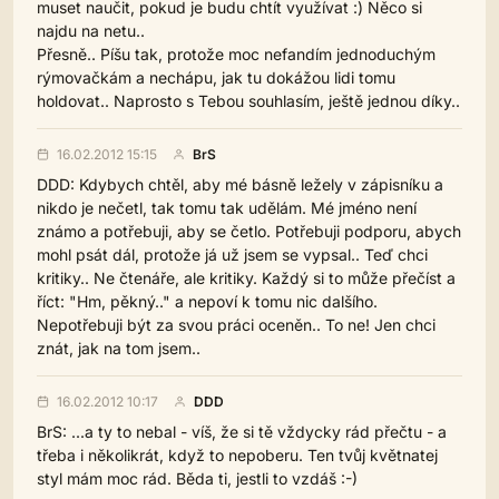
muset naučit, pokud je budu chtít využívat :) Něco si
najdu na netu..
Přesně.. Píšu tak, protože moc nefandím jednoduchým
rýmovačkám a nechápu, jak tu dokážou lidi tomu
holdovat.. Naprosto s Tebou souhlasím, ještě jednou díky..
16.02.2012 15:15
BrS
DDD: Kdybych chtěl, aby mé básně ležely v zápisníku a
nikdo je nečetl, tak tomu tak udělám. Mé jméno není
známo a potřebuji, aby se četlo. Potřebuji podporu, abych
mohl psát dál, protože já už jsem se vypsal.. Teď chci
kritiky.. Ne čtenáře, ale kritiky. Každý si to může přečíst a
říct: "Hm, pěkný.." a nepoví k tomu nic dalšího.
Nepotřebuji být za svou práci oceněn.. To ne! Jen chci
znát, jak na tom jsem..
16.02.2012 10:17
DDD
BrS: ...a ty to nebal - víš, že si tě vždycky rád přečtu - a
třeba i několikrát, když to nepoberu. Ten tvůj květnatej
styl mám moc rád. Běda ti, jestli to vzdáš :-)