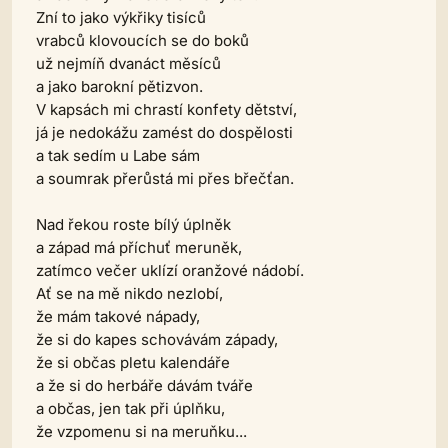
Zní to jako výkřiky tisíců
vrabců klovoucích se do boků
už nejmíň dvanáct měsíců
a jako barokní pětizvon.
V kapsách mi chrastí konfety dětství,
já je nedokážu zamést do dospělosti
a tak sedím u Labe sám
a soumrak přerůstá mi přes břečťan.
Nad řekou roste bílý úplněk
a západ má příchuť meruněk,
zatímco večer uklízí oranžové nádobí.
Ať se na mě nikdo nezlobí,
že mám takové nápady,
že si do kapes schovávám západy,
že si občas pletu kalendáře
a že si do herbáře dávám tváře
a občas, jen tak při úplňku,
že vzpomenu si na meruňku...