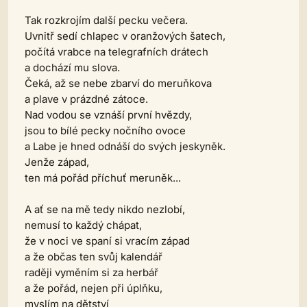
Tak rozkrojím další pecku večera.
Uvnitř sedí chlapec v oranžových šatech,
počítá vrabce na telegrafních drátech
a dochází mu slova.
Čeká, až se nebe zbarví do meruňkova
a plave v prázdné zátoce.
Nad vodou se vznáší první hvězdy,
jsou to bílé pecky nočního ovoce
a Labe je hned odnáší do svých jeskyněk.
Jenže západ,
ten má pořád příchuť meruněk...
A ať se na mě tedy nikdo nezlobí,
nemusí to každý chápat,
že v noci ve spaní si vracím západ
a že občas ten svůj kalendář
raději vyměním si za herbář
a že pořád, nejen při úplňku,
myslím na dětství