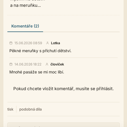
a na meruňku...
Komentáře (2)
15.06.2026 08:59
Lotka
Pěkné meruňky s příchutí dětství.
14.06.2026 18:22
človiček
Mnohé pasáže se mi moc líbí.
Pokud chcete vložit komentář, musíte se přihlásit.
tisk
podobná díla