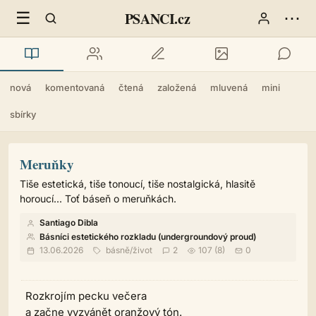
☰
⋯
PSANCI.cz
nová
komentovaná
čtená
založená
mluvená
mini
sbírky
Meruňky
Tiše estetická, tiše tonoucí, tiše nostalgická, hlasitě
horoucí... Toť báseň o meruňkách.
Santiago Dibla
Básníci estetického rozkladu (undergroundový proud)
13.06.2026
básně
/
život
2
107 (8)
0
Rozkrojím pecku večera
a začne vyzvánět oranžový tón.