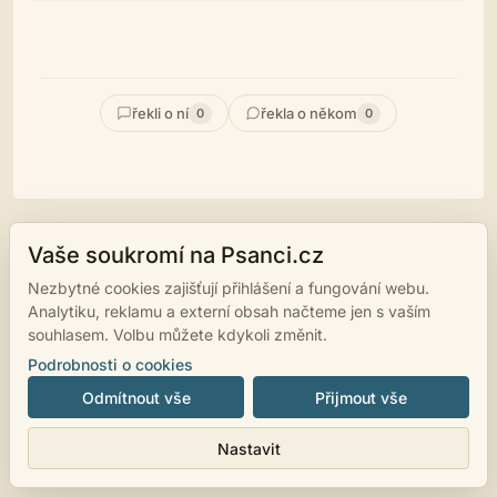
řekli o ní
řekla o někom
0
0
Vaše soukromí na Psanci.cz
© 2007 - 2026
psanci.cz
•
Nastavení cookies
•
Facebook
• Programming
Nezbytné cookies zajišťují přihlášení a fungování webu.
by
LUKiO
Analytiku, reklamu a externí obsah načteme jen s vaším
souhlasem. Volbu můžete kdykoli změnit.
Podrobnosti o cookies
Odmítnout vše
Přijmout vše
Nastavit