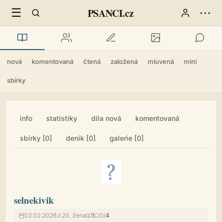
☰
⋯
PSANCI.cz
nová
komentovaná
čtená
založená
mluvená
mini
sbírky
info
statistiky
díla nová
komentovaná
sbírky [0]
deník [0]
galerie [0]
selnekivik
02.02.2026
20, žena
1
0/
4